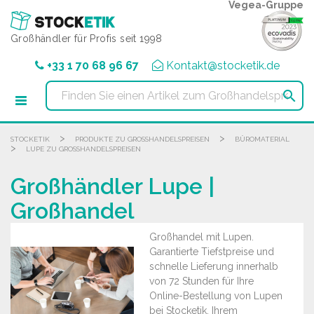
Cookie-Einstellungen
Vegea-Gruppe
Großhändler für Profis seit 1998
+33 1 70 68 96 67
Kontakt@stocketik.de

>
>
STOCKETIK
PRODUKTE ZU GROSSHANDELSPREISEN
BÜROMATERIAL
>
LUPE ZU GROSSHANDELSPREISEN
Großhändler Lupe |
Großhandel
Großhandel mit Lupen.
Garantierte Tiefstpreise und
schnelle Lieferung innerhalb
von 72 Stunden für Ihre
Online-Bestellung von Lupen
bei Stocketik, Ihrem