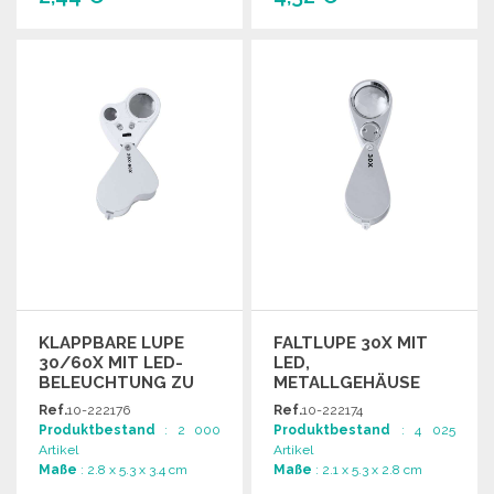
BESTELLEN
BESTELLEN
Angebot anfordern
Angebot anfordern
KLAPPBARE LUPE
FALTLUPE 30X MIT
30/60X MIT LED-
LED,
BELEUCHTUNG ZU
METALLGEHÄUSE
GROSSHANDELSPREISEN
Ref.
10-222176
Ref.
10-222174
Produktbestand
: 2 000
Produktbestand
: 4 025
Artikel
Artikel
Maße
: 2.8 x 5.3 x 3.4 cm
Maße
: 2.1 x 5.3 x 2.8 cm