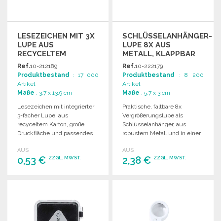
LESEZEICHEN MIT 3X
SCHLÜSSELANHÄNGER-
LUPE AUS
LUPE 8X AUS
RECYCELTEM
METALL, KLAPPBAR
KARTON
Ref.
10-212189
Ref.
10-222179
Produktbestand
: 17 000
Produktbestand
: 8 200
Artikel
Artikel
Maße
: 3.7 x 13.9 cm
Maße
: 5.7 x 3 cm
Lesezeichen mit integrierter
Praktische, faltbare 8x
3-facher Lupe, aus
Vergrößerungslupe als
recyceltem Karton, große
Schlüsselanhänger, aus
Druckfläche und passendes
robustem Metall und in einer
Trageband.
schwarzen
AUS
AUS
Kartonverpackung.
0,53 €
2,38 €
ZZGL. MWST.
ZZGL. MWST.
BESTELLEN
BESTELLEN
Angebot anfordern
Angebot anfordern