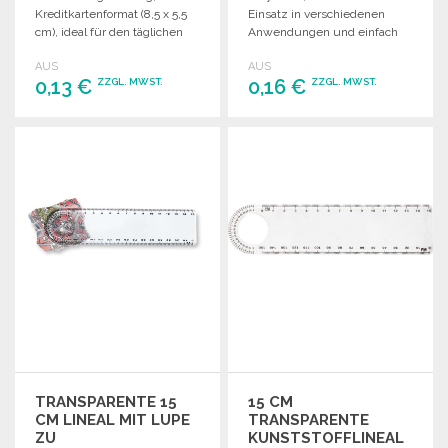
Kreditkartenformat (8,5 x 5,5
Einsatz in verschiedenen
cm), ideal für den täglichen
Anwendungen und einfach
Gebrauch.
zu transportieren.
AUS
AUS
0,13 €
0,16 €
ZZGL. MWST.
ZZGL. MWST.
BESTELLEN
BESTELLEN
Angebot anfordern
Angebot anfordern
TRANSPARENTE 15
15 CM
CM LINEAL MIT LUPE
TRANSPARENTE
ZU
KUNSTSTOFFLINEAL