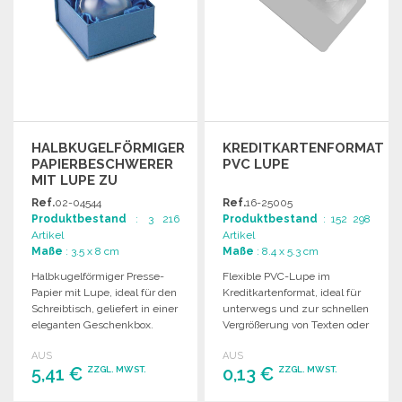
HALBKUGELFÖRMIGER
KREDITKARTENFORMAT
PAPIERBESCHWERER
PVC LUPE
MIT LUPE ZU
GROSSHANDELSPREISEN
Ref.
02-04544
Ref.
16-25005
Produktbestand
: 3 216
Produktbestand
: 152 298
Artikel
Artikel
Maße
: 3.5 x 8 cm
Maße
: 8.4 x 5.3 cm
Halbkugelförmiger Presse-
Flexible PVC-Lupe im
Papier mit Lupe, ideal für den
Kreditkartenformat, ideal für
Schreibtisch, geliefert in einer
unterwegs und zur schnellen
eleganten Geschenkbox.
Vergrößerung von Texten oder
Bildern.
AUS
AUS
5,41 €
0,13 €
ZZGL. MWST.
ZZGL. MWST.