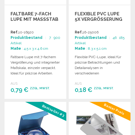
FALTBARE 7-FACH
FLEXIBLE PVC LUPE
LUPE MIT MASSSTAB
5X VERGRÖSSERUNG
Ref.
10-16920
Ref.
16-25006
Produktbestand
: 7 900
Produktbestand
: 46 185
Artikel
Artikel
Maße
: 4.5 x 3 x 4.6 cm
Maße
: 8.3 x 5.1 cm
Faltbare Lupe mit 7-fachem
Flexible PVC-Lupe, ideal für
Vergrößerung und integrierter
präzise Betrachtungen und
Maßskala, einzeln verpackt.
Detailanalysen in
Ideal für präzise Arbeiten.
verschiedenen
Anwendungen. Leicht und
AUS
AUS
handlich für den täglichen
0,79 €
0,18 €
ZZGL. MWST.
ZZGL. MWST.
Gebrauch.
BESTELLEN
BESTELLEN
Bester Preis
Bestseller #3
Angebot anfordern
Angebot anfordern