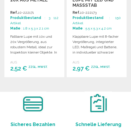
MASSSTAB
Ref.
10-222171
Ref.
10-222173
Produktbestand
: 3 112
Produktbestand
: 150
Artikel
Artikel
Maße
: 1.8 x 5.3 x 2.1 cm
Maße
: 5.5 x 5.3 x 4.2 cm
Faltbare Lupe mit 10x und
Klappbare Lupe mit 8-facher
20x Vergrößerung, aus
Vergrößerung, integrierter
robustem Metall, ideal zur
LED, Maßregel und Batterie,
Inspektion kleiner Objekte. In
in individueller schwarzer
gepolstertem Etui.
Kartonbox verpackt.
AUS
AUS
2,52 €
2,97 €
ZZGL. MWST.
ZZGL. MWST.
BESTELLEN
BESTELLEN
Angebot anfordern
Angebot anfordern
Sicheres Bezahlen
Schnelle Lieferung