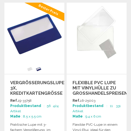
BESTELLEN
BESTELLEN
Bester Preis
Angebot anfordern
Angebot anfordern
VERGRÖSSERUNGSLUPE 3
FLEXIBLE PVC LUPE
X, K
MIT VINYLHÜLLE ZU
REDITKARTENGRÖSSE 8,
GROSSHANDELSPREISEN
5X5,5 CM ZU GR
Ref.
19-33758
Ref.
16-25003
OSSHANDELSPREISEN
Produktbestand
: 56 424
Produktbestand
: 11 331
Artikel
Artikel
Maße
: 8.5 x 5.5 cm
Maße
: 9.4 x 6 cm
Praktische Lupe mit 3-
Flexible PVC-Lupe in einem
fachem Vergrößerung, im
Vinyl-Etui, ideal für den