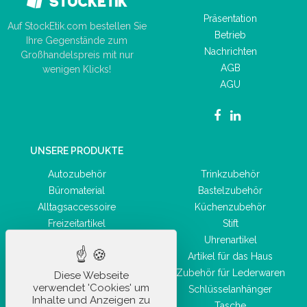
Präsentation
Auf StockEtik.com bestellen Sie
Betrieb
Ihre Gegenstände zum
Nachrichten
Großhandelspreis mit nur
AGB
wenigen Klicks!
AGU
UNSERE PRODUKTE
Autozubehör
Trinkzubehör
Büromaterial
Bastelzubehör
Alltagsaccessoire
Küchenzubehör
Freizeitartikel
Stift
Sportartikel
Uhrenartikel
Hygiene- und
Artikel für das Haus
Gesundheitsprodukte
Zubehör für Lederwaren
Diese Webseite
Taschenwaren
verwendet 'Cookies' um
Schlüsselanhänger
Schönheitszubehör
Inhalte und Anzeigen zu
Tasche