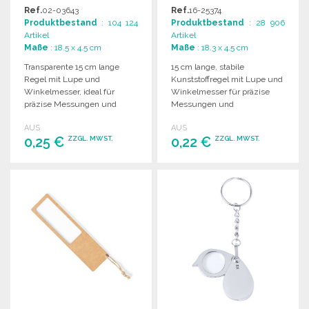
GROSSHANDELSPREISEN
MIT LUPE UND
Ref.
02-03643
Ref.
16-25374
WINKELMESSER
Produktbestand
: 104 124
Produktbestand
: 28 906
Artikel
Artikel
Maße
: 18.5 x 4.5 cm
Maße
: 18.3 x 4.5 cm
Transparente 15 cm lange
15 cm lange, stabile
Regel mit Lupe und
Kunststoffregel mit Lupe und
Winkelmesser, ideal für
Winkelmesser für präzise
präzise Messungen und
Messungen und
Zeichnungen in einem
Zeichnungen. Ideal für
AUS
AUS
praktischen 3-in-1-Design.
Schule und Büro.
0,25 €
0,22 €
ZZGL. MWST.
ZZGL. MWST.
BESTELLEN
BESTELLEN
Angebot anfordern
Angebot anfordern