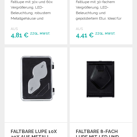
Faltlupe mit 30x und 60x
Faltlupe mit 30-fachem
Vergrößerung, LED-
Vergrößerung, LED-
Beleuchtung, robustem
Beleuchtung und
Metallgehäuse und
gepolstertem Etui. Ideal für
schützendem Etui. Ideal für
die genaue Inspektion kleiner
AUS
AUS
Detailinspektionen.
Objekte und Texte.
4,81 €
4,41 €
ZZGL. MWST.
ZZGL. MWST.
BESTELLEN
BESTELLEN
Angebot anfordern
Angebot anfordern
FALTBARE LUPE 10X
FALTBARE 8-FACH
20X AUS METALL
LUPE MIT LED UND