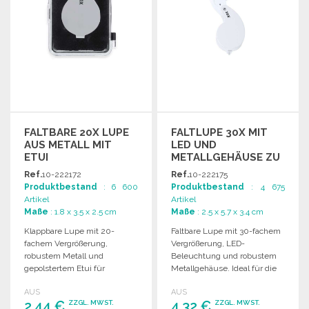
FALTBARE 20X LUPE
FALTLUPE 30X MIT
AUS METALL MIT
LED UND
ETUI
METALLGEHÄUSE ZU
GROSSHANDELSPREISEN
Ref.
10-222172
Ref.
10-222175
Produktbestand
: 6 600
Produktbestand
: 4 675
Artikel
Artikel
Maße
: 1.8 x 3.5 x 2.5 cm
Maße
: 2.5 x 5.7 x 3.4 cm
Klappbare Lupe mit 20-
Faltbare Lupe mit 30-fachem
fachem Vergrößerung,
Vergrößerung, LED-
robustem Metall und
Beleuchtung und robustem
gepolstertem Etui für
Metallgehäuse. Ideal für die
optimalen Schutz. Ideal zur
Detailinspektion kleiner
AUS
AUS
Detailinspektion.
Objekte.
2,44 €
4,32 €
ZZGL. MWST.
ZZGL. MWST.