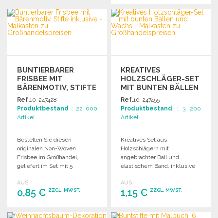
BESTELLEN
Angebot anfordern
Angebot anfordern
BUNTIERBARER
KREATIVES
FRISBEE MIT
HOLZSCHLÄGER-SET
BÄRENMOTIV, STIFTE
MIT BUNTEN BÄLLEN
INKLUSIVE
UND WACHS
Ref.
10-247428
Ref.
10-247455
Produktbestand
: 22 000
Produktbestand
: 3 200
Artikel
Artikel
Bestellen Sie diesen
Kreatives Set aus
originalen Non-Woven
Holzschlägern mit
Frisbee im Großhandel,
angebrachter Ball und
geliefert im Set mit 5
elastischem Band, inklusive
Buntstiften und einem
Ausmalzeichnungen und
AUS
AUS
Ausmalbereich, dekoriert mit
fünf Wachsmalstiften. Kaufen
0,85 €
1,15 €
ZZGL. MWST.
ZZGL. MWST.
einem Bären am Strand, ideal
Sie im Großhandel, um Ihre
für Veranstaltungen.
Regale und Aktionen zu
beleben.
BESTELLEN
BESTELLEN