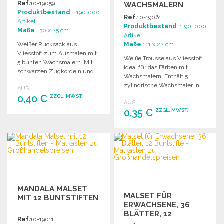
Ref.
10-19059
ACHSMALERN
Produktbestand
: 190 000
Ref.
10-19061
Artikel
Produktbestand
: 90 000
Maße
: 30 x 25 cm
Artikel
Weißer Rucksack aus
Maße
: 11 x 22 cm
Vliesstoff zum Ausmalen mit
Weiße Trousse aus Vliesstoff,
5 bunten Wachsmalern. Mit
ideal für das Färben mit
schwarzen Zugkordeln und
Wachsmalern. Enthält 5
Eckenverstärkungen.
zylindrische Wachsmaler in
AUS
verschiedenen Farben und
0,40 €
ZZGL. MWST.
AUS
einen schwarzen
0,35 €
ZZGL. MWST.
Reißverschluss.
BESTELLEN
BESTELLEN
Angebot anfordern
Angebot anfordern
MANDALA MALSET
MALSET FÜR
MIT 12 BUNTSTIFTEN
ERWACHSENE, 36
BLÄTTER, 12
Ref.
10-19011
BUNTSTIFTE