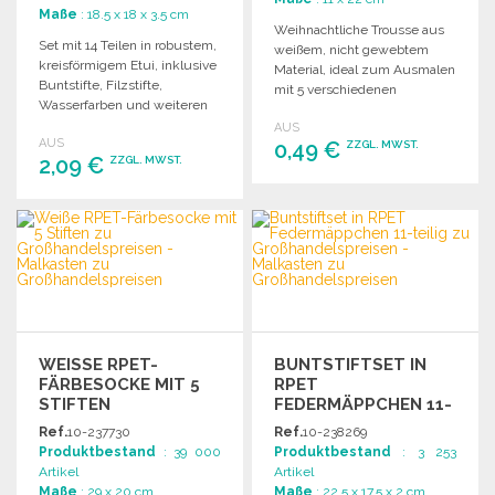
Maße
: 18.5 x 18 x 3.5 cm
Weihnachtliche Trousse aus
Set mit 14 Teilen in robustem,
weißem, nicht gewebtem
kreisförmigem Etui, inklusive
Material, ideal zum Ausmalen
Buntstifte, Filzstifte,
mit 5 verschiedenen
Wasserfarben und weiteren
Buntstiften und
Zubehörteilen.
AUS
Reißverschluss.
AUS
0,49 €
ZZGL. MWST.
2,09 €
ZZGL. MWST.
BESTELLEN
BESTELLEN
Angebot anfordern
Angebot anfordern
WEISSE RPET-F
BUNTSTIFTSET IN
ÄRBESOCKE MIT 5 S
RPET
TIFTEN
FEDERMÄPPCHEN 11-
TEILIG
Ref.
10-237730
Ref.
10-238269
Produktbestand
: 39 000
Produktbestand
: 3 253
Artikel
Artikel
Maße
: 29 x 20 cm
Maße
: 22.5 x 17.5 x 2 cm