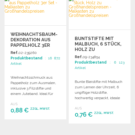
Angebot anfordern
Angebot anfordern
WEIHNACHTSBAUM-
BUNTSTIFTE MIT
DEKORATION AUS
MALBUCH, 6 STÜCK,
PAPPELHOLZ 3ER
HOLZ ZU
SET
Ref.
02-239260
GROSSHANDELSPREISEN
Ref.
09-234854
Produktbestand
: 16 872
Produktbestand
: 6 123
Artikel
Artikel
Weihnachtsschmuck aus
Bunte Bleistifte mit Malbuch
Pappelholz zum Ausmalen,
zum Lernen der Uhrzeit, 6
inklusive 3 Filzstifte und
ungiftige Holzstifte,
einem Juteband. Ideal für
hochwertig verpackt, ideale
kreative Festdekoration.
Geschenkidee für Kinder.
AUS
AUS
0,88 €
ZZGL. MWST.
0,76 €
ZZGL. MWST.
BESTELLEN
BESTELLEN
Angebot anfordern