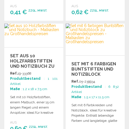
Farbenspiele.
AUS
AUS
0,41 €
0,62 €
ZZGL. MWST.
ZZGL. MWST.
BESTELLEN
BESTELLEN
Angebot anfordern
Angebot anfordern
SET AUS 10
HOLZFARBSTIFTEN
SET MIT 6 FARBIGEN
UND NOTIZBUCH ZU
BUNTSTIFTEN UND
GROSSHANDELSPREISEN
Ref.
19-33368
NOTIZBLOCK
Produktbestand
: 1 101
Ref.
05-239934
Artikel
Produktbestand
: 6 832
Maße
: 1.2 x 18 x 7.5 cm
Artikel
Set mit 10 Holzfarbstiften,
Maße
: 1.5 x 17 x 11.5 cm
einem Malbuch, einer 15 cm
Set mit 6 Farbkreiden und
langen Regel und einem
Notizblock, ideal für kreative
Anspitzer, ideal für kreative
Projekte. Enthält lebendige
Aktivitäten.
Farben und langlebige, glatte
AUS
Schreibspitzen. Gummi
0,60 €
ZZGL. MWST.