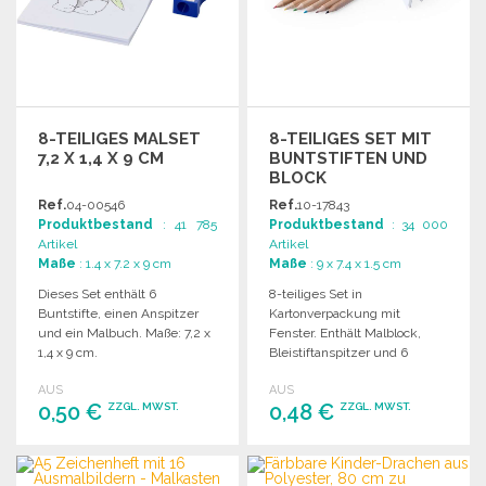
8-TEILIGES MALSET
8-TEILIGES SET MIT
7,2 X 1,4 X 9 CM
BUNTSTIFTEN UND
BLOCK
Ref.
04-00546
Ref.
10-17843
Produktbestand
: 41 785
Produktbestand
: 34 000
Artikel
Artikel
Maße
: 1.4 x 7.2 x 9 cm
Maße
: 9 x 7.4 x 1.5 cm
Dieses Set enthält 6
8-teiliges Set in
Buntstifte, einen Anspitzer
Kartonverpackung mit
und ein Malbuch. Maße: 7,2 x
Fenster. Enthält Malblock,
1,4 x 9 cm.
Bleistiftanspitzer und 6
Holzstifte in verschiedenen
AUS
AUS
Farben.
0,50 €
0,48 €
ZZGL. MWST.
ZZGL. MWST.
BESTELLEN
BESTELLEN