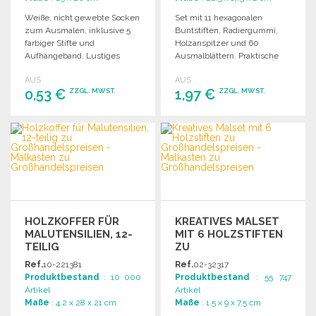
Weiße, nicht gewebte Socken
Set mit 11 hexagonalen
zum Ausmalen, inklusive 5
Buntstiften, Radiergummi,
farbiger Stifte und
Holzanspitzer und 60
Aufhängeband. Lustiges
Ausmalblättern. Praktische
Weihnachtsdesign für
bicolore Tasche mit
AUS
AUS
kreative Freizeitaktivitäten.
Reißverschluss.
0,53 €
1,97 €
ZZGL. MWST.
ZZGL. MWST.
BESTELLEN
BESTELLEN
Angebot anfordern
Angebot anfordern
HOLZKOFFER FÜR
KREATIVES MALSET
MALUTENSILIEN, 12-
MIT 6 HOLZSTIFTEN
TEILIG
ZU
GROSSHANDELSPREISEN
Ref.
10-221381
Ref.
02-32317
Produktbestand
: 10 000
Produktbestand
: 55 747
Artikel
Artikel
Maße
: 4.2 x 28 x 21 cm
Maße
: 1.5 x 9 x 7.5 cm