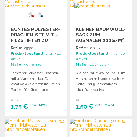
BUNTES POLYESTER-
KLEINER BAUMWOLL-
DRACHEN-SET MIT 4
SACK ZUM
FILZSTIFTEN ZU
AUSMALEN 200G/M²
GROSSHANDELSPREISEN
Ref.
16-25501
Ref.
02-04097
Produktbestand
: 2 540
Produktbestand
: 2 279
Artikel
Artikel
Maße
: 50.5 x 39 cm
Maße
: 21.5 x 22 cm
Färbbarer Polyester-Drachen
Kleiner Baumwollbeutel zum
mit 4 Markern, ideal für
Ausmalen mit vorgedruckter
kreative Aktivitäten im Freien.
Seite und 5 Farbmarkern.
Perfekt für Kinder und
Ideal für kreative
Erwachsene.
Bastelprojekte.
AUS
AUS
1,75 €
1,50 €
ZZGL. MWST.
ZZGL. MWST.
BESTELLEN
BESTELLEN
Angebot anfordern
Angebot anfordern