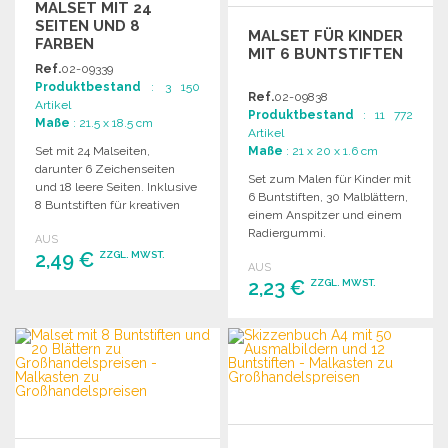
MALSET MIT 24
SEITEN UND 8
MALSET FÜR KINDER
FARBEN
MIT 6 BUNTSTIFTEN
Ref.
02-09339
Produktbestand
: 3 150
Ref.
02-09838
Artikel
Produktbestand
: 11 772
Maße
: 21.5 x 18.5 cm
Artikel
Set mit 24 Malseiten,
Maße
: 21 x 20 x 1.6 cm
darunter 6 Zeichenseiten
Set zum Malen für Kinder mit
und 18 leere Seiten. Inklusive
6 Buntstiften, 30 Malblättern,
8 Buntstiften für kreativen
einem Anspitzer und einem
Spaß.
Radiergummi.
AUS
2,49 €
ZZGL. MWST.
AUS
2,23 €
ZZGL. MWST.
BESTELLEN
BESTELLEN
Angebot anfordern
Angebot anfordern