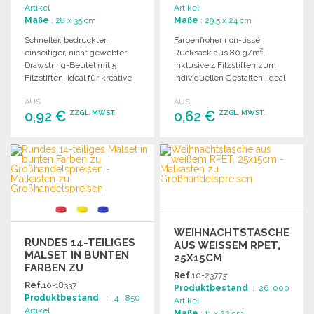
Artikel
Artikel
Maße
: 28 x 35 cm
Maße
: 29.5 x 24 cm
Schneller, bedruckter,
Farbenfroher non-tissé
einseitiger, nicht gewebter
Rucksack aus 80 g/m²,
Drawstring-Beutel mit 5
inklusive 4 Filzstiften zum
Filzstiften, ideal für kreative
individuellen Gestalten. Ideal
Projekte. Gewicht: 80 g/m².
für kreative Aktivitäten.
AUS
AUS
0,92 €
0,62 €
ZZGL. MWST.
ZZGL. MWST.
BESTELLEN
BESTELLEN
Angebot anfordern
Angebot anfordern
WEIHNACHTSTASCHE
RUNDES 14-TEILIGES
AUS WEISSEM RPET, 2
MALSET IN BUNTEN
5X15CM
FARBEN ZU
Ref.
10-237731
GROSSHANDELSPREISEN
Ref.
10-18337
Produktbestand
: 26 000
Produktbestand
: 4 850
Artikel
Artikel
Maße
: 11 x 22 cm