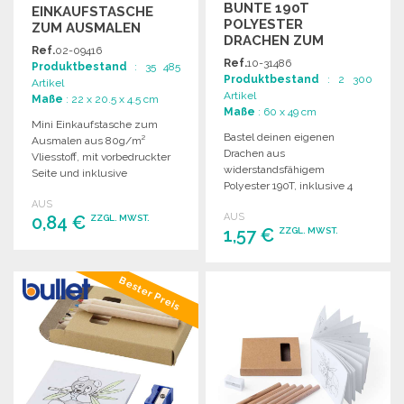
BUNTE 190T
EINKAUFSTASCHE
POLYESTER
ZUM AUSMALEN
DRACHEN ZUM
80G/M² ZU
Ref.
02-09416
BASTELN
GROSSHANDELSPREISEN
Ref.
10-31486
Produktbestand
: 35 485
Produktbestand
: 2 300
Artikel
Artikel
Maße
: 22 x 20.5 x 4.5 cm
Maße
: 60 x 49 cm
Mini Einkaufstasche zum
Bastel deinen eigenen
Ausmalen aus 80g/m²
Drachen aus
Vliesstoff, mit vorbedruckter
widerstandsfähigem
Seite und inklusive
Polyester 190T, inklusive 4
Filzstiften. Ideal für kreative
Buntstiften zum Ausmalen.
AUS
Aktivitäten.
AUS
0,84 €
ZZGL. MWST.
1,57 €
ZZGL. MWST.
BESTELLEN
BESTELLEN
Bester Preis
Angebot anfordern
Angebot anfordern