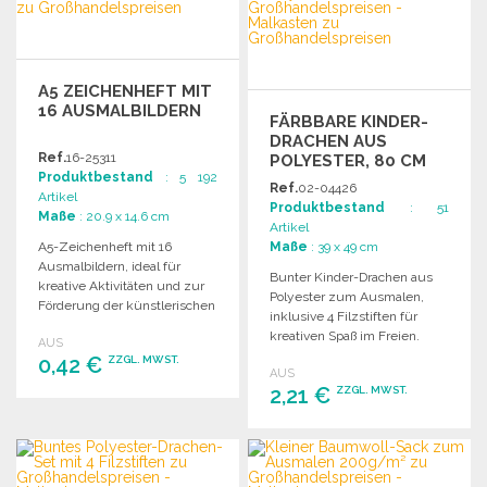
Angebot anfordern
Angebot anfordern
A5 ZEICHENHEFT MIT
16 AUSMALBILDERN
FÄRBBARE KINDER-
DRACHEN AUS
Ref.
16-25311
POLYESTER, 80 CM
Produktbestand
: 5 192
Ref.
02-04426
Artikel
Produktbestand
: 51
Maße
: 20.9 x 14.6 cm
Artikel
A5-Zeichenheft mit 16
Maße
: 39 x 49 cm
Ausmalbildern, ideal für
Bunter Kinder-Drachen aus
kreative Aktivitäten und zur
Polyester zum Ausmalen,
Förderung der künstlerischen
inklusive 4 Filzstiften für
Fähigkeiten.
kreativen Spaß im Freien.
AUS
0,42 €
ZZGL. MWST.
AUS
2,21 €
ZZGL. MWST.
BESTELLEN
BESTELLEN
Angebot anfordern
Angebot anfordern