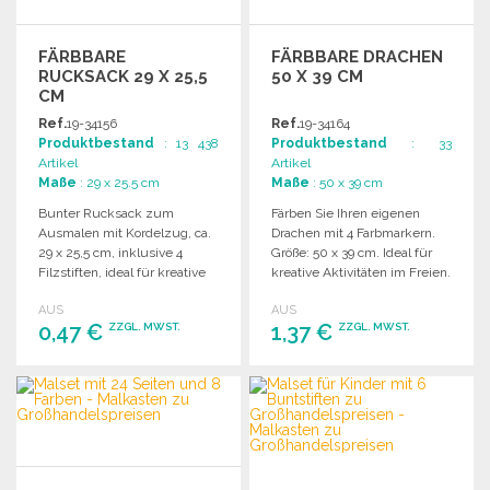
FÄRBBARE
FÄRBBARE DRACHEN
RUCKSACK 29 X 25,5
50 X 39 CM
CM
Ref.
19-34156
Ref.
19-34164
Produktbestand
: 13 438
Produktbestand
: 33
Artikel
Artikel
Maße
: 29 x 25.5 cm
Maße
: 50 x 39 cm
Bunter Rucksack zum
Färben Sie Ihren eigenen
Ausmalen mit Kordelzug, ca.
Drachen mit 4 Farbmarkern.
29 x 25,5 cm, inklusive 4
Größe: 50 x 39 cm. Ideal für
Filzstiften, ideal für kreative
kreative Aktivitäten im Freien.
Aktivitäten.
AUS
AUS
0,47 €
1,37 €
ZZGL. MWST.
ZZGL. MWST.
BESTELLEN
BESTELLEN
Angebot anfordern
Angebot anfordern