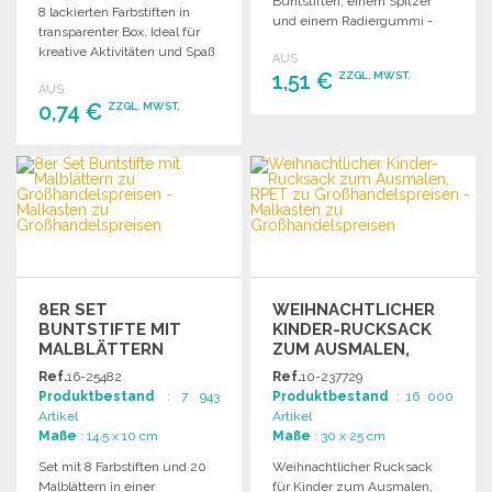
Buntstiften, einem Spitzer
8 lackierten Farbstiften in
und einem Radiergummi -
transparenter Box. Ideal für
ideal für kreative Stunden.
kreative Aktivitäten und Spaß
AUS
für Kinder.
1,51 €
ZZGL. MWST.
AUS
0,74 €
ZZGL. MWST.
BESTELLEN
BESTELLEN
Angebot anfordern
Angebot anfordern
8ER SET
WEIHNACHTLICHER
BUNTSTIFTE MIT
KINDER-RUCKSACK
MALBLÄTTERN
ZUM AUSMALEN,
RPET
Ref.
16-25482
Ref.
10-237729
Produktbestand
: 7 943
Produktbestand
: 16 000
Artikel
Artikel
Maße
: 14.5 x 10 cm
Maße
: 30 x 25 cm
Set mit 8 Farbstiften und 20
Weihnachtlicher Rucksack
Malblättern in einer
für Kinder zum Ausmalen,