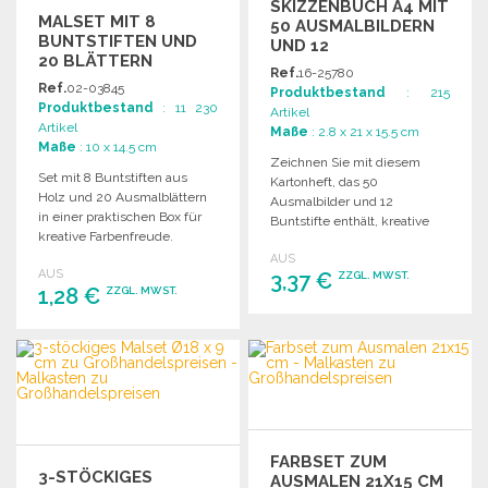
SKIZZENBUCH A4 MIT
MALSET MIT 8
50 AUSMALBILDERN
BUNTSTIFTEN UND
UND 12
20 BLÄTTERN
BUNTSTIFTEN
Ref.
16-25780
Ref.
02-03845
Produktbestand
: 215
Produktbestand
: 11 230
Artikel
Artikel
Maße
: 2.8 x 21 x 15.5 cm
Maße
: 10 x 14.5 cm
Zeichnen Sie mit diesem
Set mit 8 Buntstiften aus
Kartonheft, das 50
Holz und 20 Ausmalblättern
Ausmalbilder und 12
in einer praktischen Box für
Buntstifte enthält, kreative
kreative Farbenfreude.
Kunstwerke.
AUS
AUS
3,37 €
ZZGL. MWST.
1,28 €
ZZGL. MWST.
BESTELLEN
BESTELLEN
Angebot anfordern
Angebot anfordern
FARBSET ZUM
3-STÖCKIGES
AUSMALEN 21X15 CM