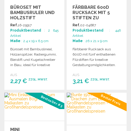
BÜROSET MIT
FÄRBBARE 600D
BAMBUSRULER UND
RUCKSACK MIT 5
HOLZSTIFT
STIFTEN ZU
GROSSHANDELSPREISEN
Ref.
16-25917
Ref.
02-04687
Produktbestand
: 2 645
Produktbestand
: 446
Artikel
Artikel
Maße
: 2.4 x 19 x 6.5 cm
Maße
: 26 x 21 x 9 cm
Büroset mit Bambuslineal,
Färbbarer Rucksack aus
Holzanspitzer, Radiergummi,
600D mit fünf enthaltenen
Bleistift und Kugelschreiber
Filzstiften für kreative
in Blau, ideal für kreative
Gestaltungsmöglichkeiten.
Projekte.
Ideal für Kinder und kreative
AUS
AUS
Aktivitäten.
2,27 €
3,21 €
ZZGL. MWST.
ZZGL. MWST.
BESTELLEN
BESTELLEN
Bester Preis
Bestseller #3
Angebot anfordern
Angebot anfordern
MINI