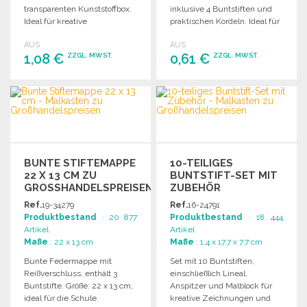
transparenten Kunststoffbox.
inklusive 4 Buntstiften und
Ideal für kreative
praktischen Kordeln. Ideal für
Bastelprojekte und
kreative Aktivitäten.
AUS
AUS
Zeichnungen.
1,08 €
0,61 €
ZZGL. MWST.
ZZGL. MWST.
BESTELLEN
BESTELLEN
Angebot anfordern
Angebot anfordern
BUNTE STIFTEMAPPE
10-TEILIGES
22 X 13 CM ZU
BUNTSTIFT-SET MIT
GROSSHANDELSPREISEN
ZUBEHÖR
Ref.
19-34279
Ref.
16-24791
Produktbestand
: 20 877
Produktbestand
: 18 444
Artikel
Artikel
Maße
: 22 x 13 cm
Maße
: 1.4 x 17.7 x 7.7 cm
Bunte Federmappe mit
Set mit 10 Buntstiften,
Reißverschluss, enthält 3
einschließlich Lineal,
Buntstifte. Größe: 22 x 13 cm,
Anspitzer und Malblock für
ideal für die Schule.
kreative Zeichnungen und