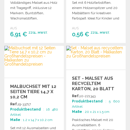
Vollständiges Malset aus Holz
Set mit 6 Holzfarbstiften,
mit Tragegriff, inklusive 12
einem Holzanspitzer und 20
Markern, Buntstiften,
Malblättern für kreativen
Wachsmalstiften,
Farbspaß. Ideal für Kinder und
Aquarellplatte, Pinsel und
Bastelprojekte.
AUS
AUS
mehr.
6,91 €
0,56 €
ZZGL. MWST.
ZZGL. MWST.
BESTELLEN
BESTELLEN
Angebot anfordern
Angebot anfordern
SET - MALSET AUS
RECYCELTEM
MALBUCHSET MIT 12
KARTON, 20 BLATT
SEITEN TIERE 14,7 X
Ref.
10-221343
10,2 CM
Produktbestand
: 5 600
Ref.
19-33717
Artikel
Produktbestand
: 16 480
Maße
: 20 x 21 x 1.5 cm
Artikel
Maße
: 1.2 x 14.7 x 10.2 cm
Praktisches Malset mit 20
Ausmalblättern, 6
Set mit 12 Ausmalseiten und