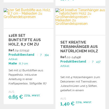
BESTELLEN
BESTELLEN
Angebot anfordern
Angebot anfordern
12ER SET
BUNTSTIFTE AUS
SET KREATIVE
HOLZ, 8,7 CM ZU
TIERANHÄNGER AUS
GROSSHANDELSPREISEN
Ref.
04-220532
NATÜRLICHEM HOLZ
Produktbestand
: 7 394
Ref.
02-246498
Artikel
Produktbestand
: 7 437
Maße
: 8.7 cm
Artikel
Set mit 12 Buntstiften aus
Pappelholz, inklusive
Set mit 4 Holzanhängern zum
Anleitung in einer
Dekorieren mit Tiermotiven,
Kraftpapierbox. Stiftgröße: 87
Juteschnüren und 5 Stiften,
x 7 mm.
geliefert in einem
AUS
Vliesbeutel. Kaufen Sie in
0,65 €
ZZGL. MWST.
AUS
großen Mengen für kreative
1,40 €
ZZGL. MWST.
Aktivitäten und Dekoration.
BESTELLEN