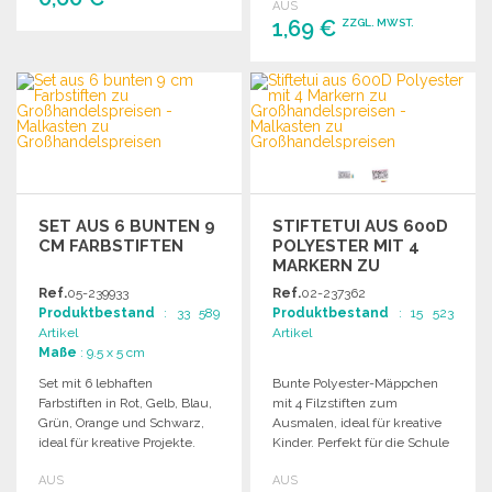
AUS
enthalten.
1,69 €
ZZGL. MWST.
BESTELLEN
BESTELLEN
Angebot anfordern
Angebot anfordern
SET AUS 6 BUNTEN 9
STIFTETUI AUS 600D
CM FARBSTIFTEN
POLYESTER MIT 4
MARKERN ZU
GROSSHANDELSPREISEN
Ref.
05-239933
Ref.
02-237362
Produktbestand
: 33 589
Produktbestand
: 15 523
Artikel
Artikel
Maße
: 9.5 x 5 cm
Set mit 6 lebhaften
Bunte Polyester-Mäppchen
Farbstiften in Rot, Gelb, Blau,
mit 4 Filzstiften zum
Grün, Orange und Schwarz,
Ausmalen, ideal für kreative
ideal für kreative Projekte.
Kinder. Perfekt für die Schule
oder Freizeit.
AUS
AUS