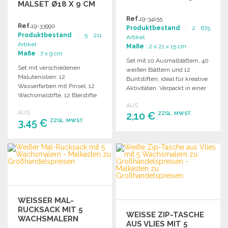
MALSET Ø18 X 9 CM
Ref.
19-34155
Ref.
19-33990
Produktbestand
: 2 675
Produktbestand
: 5 211
Artikel
Artikel
Maße
: 2 x 21 x 15 cm
Maße
: 7 x 9 cm
Set mit 10 Ausmalblättern, 40
Set mit verschiedenen
weißen Blättern und 12
Malutensilien: 12
Buntstiften, ideal für kreative
Wasserfarben mit Pinsel, 12
Aktivitäten. Verpackt in einer
Wachsmalstifte, 12 Bleistifte
Geschenkbox.
und ein Anspitzer in einer 3-
AUS
AUS
stöckigen Box.
2,10 €
ZZGL. MWST.
3,45 €
ZZGL. MWST.
BESTELLEN
BESTELLEN
Angebot anfordern
Angebot anfordern
WEISSER MAL-R
UCKSACK MIT 5 W
WEISSE ZIP-TASCHE A
ACHSMALERN
US VLIES MIT 5 W