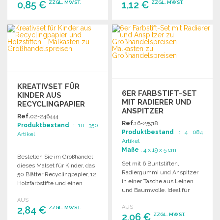
0,85 €
1,12 €
ZZGL. MWST.
ZZGL. MWST.
BESTELLEN
BESTELLEN
Angebot anfordern
Angebot anfordern
KREATIVSET FÜR
6ER FARBSTIFT-SET
KINDER AUS
MIT RADIERER UND
RECYCLINGPAPIER
ANSPITZER
UND HOLZSTIFTEN
Ref.
02-246444
Ref.
16-25918
Produktbestand
: 10 350
Produktbestand
: 4 084
Artikel
Artikel
Maße
: 4 x 19 x 5 cm
Bestellen Sie im Großhandel
Set mit 6 Buntstiften,
dieses Malset für Kinder, das
Radiergummi und Anspitzer
50 Blätter Recyclingpapier, 12
in einer Tasche aus Leinen
Holzfarbstifte und einen
und Baumwolle. Ideal für
Umschlag aus Kraftpapier
kreative Projekte.
AUS
umfasst.
AUS
2,84 €
ZZGL. MWST.
2,06 €
ZZGL. MWST.