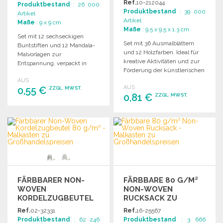
Ref.
10-212044
Produktbestand
: 26 000
Produktbestand
: 39 000
Artikel
Artikel
Maße
: 9 x 9 cm
Maße
: 9.5 x 9.5 x 1.3 cm
Set mit 12 sechseckigen
Set mit 36 Ausmalblättern
Buntstiften und 12 Mandala-
und 12 Holzfarben. Ideal für
Malvorlagen zur
kreative Aktivitäten und zur
Entspannung, verpackt in
Förderung der künstlerischen
einer Kartonbox mit Fenster.
Ausdrucksweise.
AUS
AUS
0,55 €
ZZGL. MWST.
0,81 €
ZZGL. MWST.
BESTELLEN
BESTELLEN
Angebot anfordern
Angebot anfordern
FÄRBBARER NON-
FÄRBBARE 80 G/M²
WOVEN
NON-WOVEN
KORDELZUGBEUTEL
RUCKSACK ZU
80 G/M²
GROSSHANDELSPREISEN
Ref.
02-32331
Ref.
16-25567
Produktbestand
: 62 246
Produktbestand
: 3 666