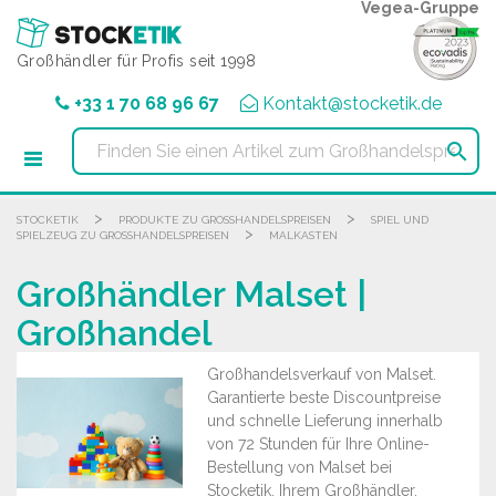
Cookie-Einstellungen
Vegea-Gruppe
Großhändler für Profis seit 1998
+33 1 70 68 96 67
Kontakt@stocketik.de

>
>
STOCKETIK
PRODUKTE ZU GROSSHANDELSPREISEN
SPIEL UND
>
SPIELZEUG ZU GROSSHANDELSPREISEN
MALKASTEN
Großhändler Malset |
Großhandel
Großhandelsverkauf von Malset.
Garantierte beste Discountpreise
und schnelle Lieferung innerhalb
von 72 Stunden für Ihre Online-
Bestellung von Malset bei
Stocketik, Ihrem Großhändler.