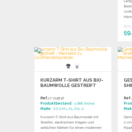
Lang
Boots
Unif
Mari
Mater
AUS
59
KURZARM T-SHIRT AUS BIO-
GES
BAUMWOLLE GESTREIFT
SHI
Ref.
17-215836
Ref.
Produktbestand
: 5 688 Artikel
Pro
Maße
: XS,S,M,L,XL,XXL,X...
Maß
Kurzarm-T-Shirt aus Baumwolle mit
Dame
Streifen, elastischem Kragen und
2 cm
seitlichen Nähten für einen modernen
Ripp