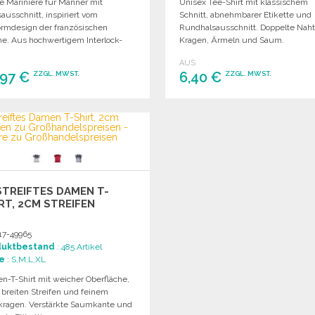
e Marinière für Männer mit
Unisex Tee-Shirt mit klassischem
ausschnitt, inspiriert vom
Schnitt, abnehmbarer Etikette und
ormdesign der französischen
Rundhalsausschnitt. Doppelte Naht
ne. Aus hochwertigem Interlock-
Kragen, Ärmeln und Saum.
ial gefertigt.
AUS
,97 €
6,40 €
ZZGL. MWST.
ZZGL. MWST.
BESTELLEN
BESTELLEN
Angebot anfordern
Angebot anfordern
TREIFTES DAMEN T-
RT, 2CM STREIFEN
17-49965
duktbestand
: 485 Artikel
e
: S,M,L,XL
n-T-Shirt mit weicher Oberfläche,
 breiten Streifen und feinem
kragen. Verstärkte Saumkante und