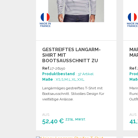
GESTREIFTES LANGARM-
MAR
SHIRT MIT
MA
BOOTSAUSSCHNITT ZU
GROSSHANDELSPREISEN
Ref.
17-26150
Ref.
Produktbestand
: 37 Artikel
Pro
Maße
: XS,S,M,L,XL,XXL
Maß
Langärmliges gestreiftes T-Shirt mit
Mari
Bootsausschnitt. Stilvolles Design für
Rundh
vielfältige Anlässe.
Outfi
AUS
AUS
52,40 €
41
ZZGL. MWST.
BESTELLEN