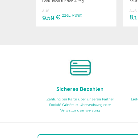
Look. Ideal für den Alltag.
neutr
AUS
AUS
9,59 €
8,
ZZGL. MWST.
BESTELLEN
Angebot anfordern
Sicheres Bezahlen
Zahlung per Karte über unseren Partner
Lief
Société Générale, Überweisung oder
Verwaltungsanweisung