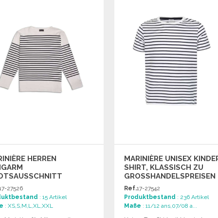
Angebot anfordern
Angebot anfordern
INIÈRE HERREN
MARINIÈRE UNISEX KINDE
NGARM
SHIRT, KLASSISCH ZU
OTSAUSSCHNITT
GROSSHANDELSPREISEN
17-27526
Ref.
17-27542
duktbestand
: 15 Artikel
Produktbestand
: 236 Artikel
e
: XS,S,M,L,XL,XXL
Maße
: 11/12 ans,07/08 a...