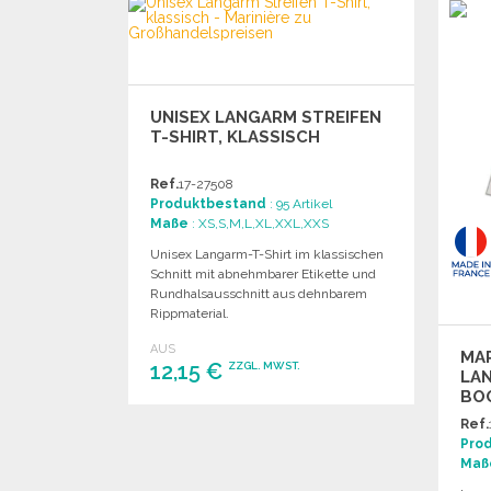
Angebot anfordern
UNISEX LANGARM STREIFEN
T-SHIRT, KLASSISCH
Ref.
17-27508
Produktbestand
: 95 Artikel
Maße
: XS,S,M,L,XL,XXL,XXS
Unisex Langarm-T-Shirt im klassischen
Schnitt mit abnehmbarer Etikette und
Rundhalsausschnitt aus dehnbarem
Rippmaterial.
AUS
MAR
12,15 €
ZZGL. MWST.
LA
BO
BESTELLEN
Ref.
Pro
Angebot anfordern
Maß