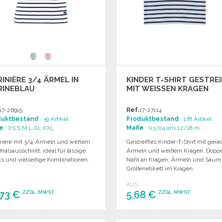
INIÈRE 3/4 ÄRMEL IN
KINDER T-SHIRT GESTRE
RINEBLAU
MIT WEISSEN KRAGEN
17-26915
Ref.
17-27114
duktbestand
: 39 Artikel
Produktbestand
: 178 Artikel
e
: XS,S,M,L,XL,XXL
Maße
: 03/04 ans,12/18 m...
nière mit 3/4-Ärmeln und weitem
Gestreiftes Kinder-T-Shirt mit gera
alsausschnitt, ideal für lässige
Ärmeln und weißem Kragen. Doppe
ts und vielseitige Kombinationen.
Naht an Kragen, Ärmeln und Saum
Größenetikett im Kragen.
AUS
,73 €
5,68 €
ZZGL. MWST.
ZZGL. MWST.
BESTELLEN
BESTELLEN