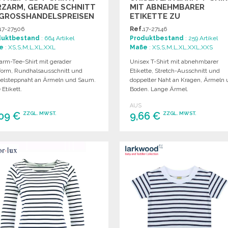
RZARM, GERADE SCHNITT
MIT ABNEHMBARER
GROSSHANDELSPREISEN
ETIKETTE ZU
GROSSHANDELSPREISEN
17-27506
Ref.
17-27146
duktbestand
: 664 Artikel
Produktbestand
: 259 Artikel
e
: XS,S,M,L,XL,XXL
Maße
: XS,S,M,L,XL,XXL,XXS
arm-Tee-Shirt mit gerader
Unisex T-Shirt mit abnehmbarer
form, Rundhalsausschnitt und
Etikette, Stretch-Ausschnitt und
elsteppnaht an Ärmeln und Saum.
doppelter Naht an Kragen, Ärmeln
Etikett.
Boden. Lange Ärmel.
AUS
,09 €
9,66 €
ZZGL. MWST.
ZZGL. MWST.
BESTELLEN
BESTELLEN
Angebot anfordern
Angebot anfordern