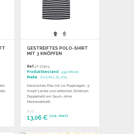
IFT
GESTREIFTES POLO-SHIRT
MIT 3 KNÖPFEN
Ref.
17-27303
Produktbestand
: 434 Artikel
Maße
: XS,S,M,L,XL,XXL
den
Klassisches Polo mit 1x1 Rippkragen, 3-
lte
Knopf-Leiste und seitlichen Schlitzen.
.
Doppelnaht am Saum, ohne
Markenetikett.
AUS
13,06 €
ZZGL. MWST.
BESTELLEN