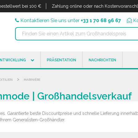
estellwert bei 100 €
Zahlung online oder nach Kostenvoransch
Kontaktieren Sie uns unter
+33 1 70 68 96 67
K
ENTWICKLUNG
PRÄSENTATION
NACHRICHTEN
>
EXTILIEN
MARINIÈRE
nmode | Großhandelsverkauf
s. Garantierte beste Discountpreise und schnelle Lieferung innerhal
, Ihrem Generalisten-Großhändler.