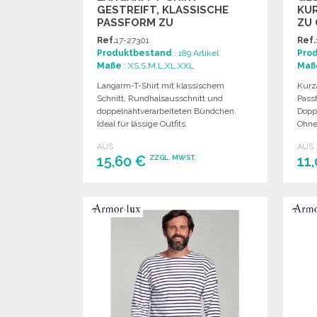
GESTREIFT, KLASSISCHE
KU
PASSFORM ZU
ZU 
GROSSHANDELSPREISEN
Ref.
17-27301
Ref.
Produktbestand
: 189 Artikel
Pro
Maße
: XS,S,M,L,XL,XXL
Maß
Langarm-T-Shirt mit klassischem
Kurz
Schnitt, Rundhalsausschnitt und
Pass
doppelnahtverarbeiteten Bündchen.
Dopp
Ideal für lässige Outfits.
Ohne 
AUS
AUS
15,60 €
11
ZZGL. MWST.
BESTELLEN
Angebot anfordern