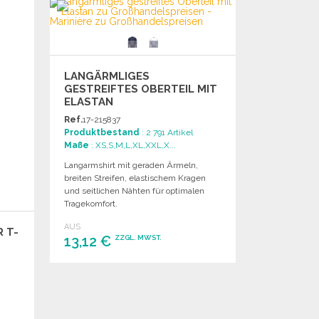
Angebot anfordern
LANGÄRMLIGES
GESTREIFTES OBERTEIL MIT
ELASTAN
Ref.
17-215837
Produktbestand
: 2 791 Artikel
Maße
: XS,S,M,L,XL,XXL,X...
Langarmshirt mit geraden Ärmeln,
breiten Streifen, elastischem Kragen
und seitlichen Nähten für optimalen
Tragekomfort.
AUS
R T-
13,12 €
ZZGL. MWST.
BESTELLEN
Angebot anfordern