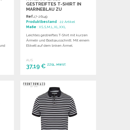
GESTREIFTES T-SHIRT IN
MARINEBLAU ZU
GROSSHANDELSPREISEN
Ref.
17-26149
Produktbestand
: 22 Artikel
Maße
: XS,S,M,L,XL,XXL
Leichtes gestreiftes T-Shirt mit kurzen
Ärmeln und Bootsausschnitt. Mit einem
 und
Etikett auf dem linken Ärmel.
AUS
37,19 €
ZZGL. MWST.
BESTELLEN
Angebot anfordern