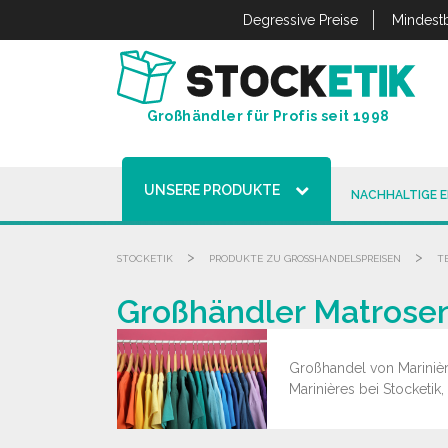
Cookie-Einstellungen
Degressive Preise
Mindestb
Großhändler für Profis seit 1998
UNSERE PRODUKTE
NACHHALTIGE 
>
>
STOCKETIK
PRODUKTE ZU GROSSHANDELSPREISEN
T
Großhändler Matrose
Großhandel von Marinière
Marinières bei Stocketik