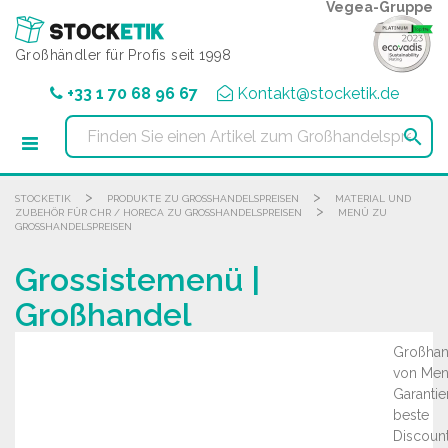
Cookie-Einstellungen
Vegea-Gruppe
Großhändler für Profis seit 1998
+33 1 70 68 96 67
Kontakt@stocketik.de

>
>
STOCKETIK
PRODUKTE ZU GROSSHANDELSPREISEN
MATERIAL UND
>
ZUBEHÖR FÜR CHR / HORECA ZU GROSSHANDELSPREISEN
MENÜ ZU
GROSSHANDELSPREISEN
Grossistemenü |
Großhandel
Großhan
von Men
Garantie
beste
Discount