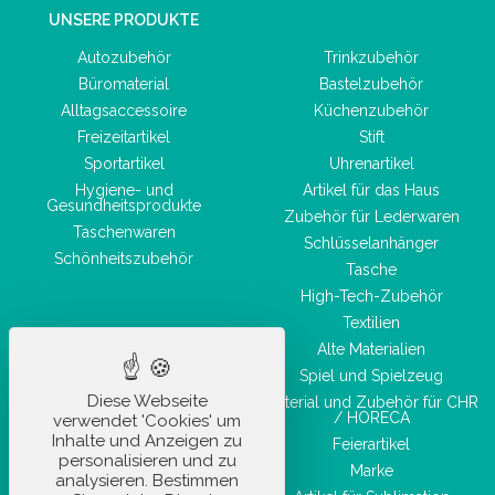
UNSERE PRODUKTE
Autozubehör
Trinkzubehör
Büromaterial
Bastelzubehör
Alltagsaccessoire
Küchenzubehör
Freizeitartikel
Stift
Sportartikel
Uhrenartikel
Hygiene- und
Artikel für das Haus
Gesundheitsprodukte
Zubehör für Lederwaren
Taschenwaren
Schlüsselanhänger
Schönheitszubehör
Tasche
High-Tech-Zubehör
Textilien
Alte Materialien
Spiel und Spielzeug
Diese Webseite
Material und Zubehör für CHR
/ HORECA
verwendet 'Cookies' um
Inhalte und Anzeigen zu
Feierartikel
personalisieren und zu
Marke
analysieren. Bestimmen