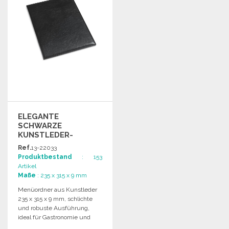
ELEGANTE
SCHWARZE
KUNSTLEDER-
SPEISEKARTENMAPPE
Ref.
13-22033
ZU
Produktbestand
: 153
GROSSHANDELSPREISEN
Artikel
Maße
: 235 x 315 x 9 mm
Menüordner aus Kunstleder
235 x 315 x 9 mm, schlichte
und robuste Ausführung,
ideal für Gastronomie und
Hotellerie; im Großhandel für