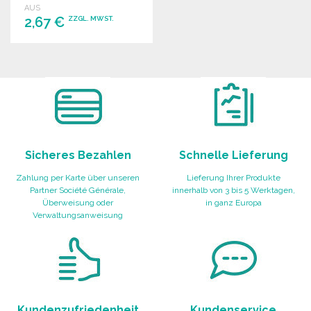
AUS
professionelle Ausstattung
2,67 €
ZZGL. MWST.
bestellbar.
BESTELLEN
Angebot anfordern
Sicheres Bezahlen
Schnelle Lieferung
Zahlung per Karte über unseren
Lieferung Ihrer Produkte
Partner Société Générale,
innerhalb von 3 bis 5 Werktagen,
Überweisung oder
in ganz Europa
Verwaltungsanweisung
Kundenzufriedenheit
Kundenservice