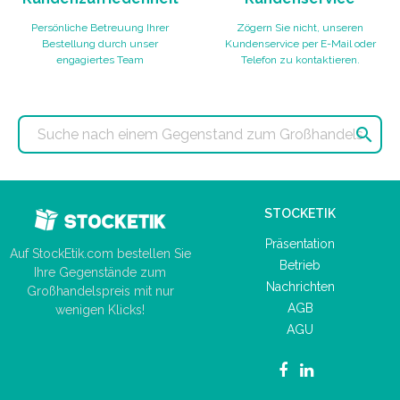
Persönliche Betreuung Ihrer
Zögern Sie nicht, unseren
Bestellung durch unser
Kundenservice per E-Mail oder
engagiertes Team
Telefon zu kontaktieren.

STOCKETIK
Präsentation
Auf StockEtik.com bestellen Sie
Betrieb
Ihre Gegenstände zum
Nachrichten
Großhandelspreis mit nur
AGB
wenigen Klicks!
AGU