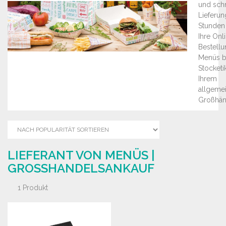
und sch
Lieferun
Stunden 
Ihre Onl
Bestellu
Menüs b
Stocketik
Ihrem
allgeme
Großhän
LIEFERANT VON MENÜS |
GROSSHANDELSANKAUF
1 Produkt