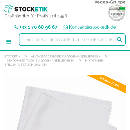
Cookie-Einstellungen
Vegea-Gruppe
Großhändler für Profis seit 1998
+33 1 70 68 96 67
Kontakt@stocketik.de

>
>
STOCKETIK
ALLTAGSACCESSOIRE ZU GROSSHANDELSPREISEN
>
MIKROFASER-TUCH ZU GROSSHANDELSPREISEN
MIKROFASER-
BRILLENPUTZTUCH 18X15 CM
Bester Preis