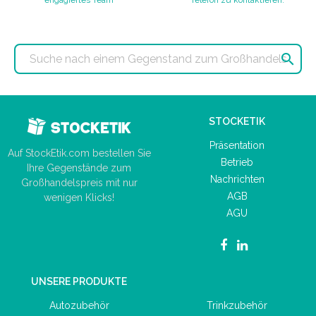
engagiertes Team
Telefon zu kontaktieren.

STOCKETIK
Präsentation
Auf StockEtik.com bestellen Sie
Betrieb
Ihre Gegenstände zum
Nachrichten
Großhandelspreis mit nur
AGB
wenigen Klicks!
AGU
UNSERE PRODUKTE
Autozubehör
Trinkzubehör