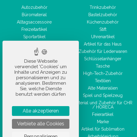
Autozubehör
Trinkzubehör
Büromaterial
Bastelzubehör
Alltagsaccessoire
Küchenzubehör
Freizeitartikel
Stift
Sportartikel
Uhrenartikel
Hygiene- und
Artikel für das Haus
Gesundheitsprodukte
Zubehör für Lederwaren
Taschenwaren
Schlüsselanhänger
Diese Webseite
Schönheitszubehör
Tasche
verwendet 'Cookies' um
Inhalte und Anzeigen zu
High-Tech-Zubehör
personalisieren und zu
Textilien
analysieren. Bestimmen
Alte Materialien
Sie, welche Dienste
benutzt werden dürfen
Spiel und Spielzeug
Material und Zubehör für CHR
/ HORECA
Alle akzeptieren
Feierartikel
Marke
Verbiete alle Cookies
Artikel für Sublimation
Personalisieren
Arbeitskleidung