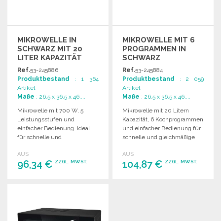
MIKROWELLE IN
MIKROWELLE MIT 6
SCHWARZ MIT 20
PROGRAMMEN IN
LITER KAPAZITÄT
SCHWARZ
Ref.
53-245886
Ref.
53-245884
Produktbestand
: 1 364
Produktbestand
: 2 059
Artikel
Artikel
Maße
: 26.5 x 36.5 x 46....
Maße
: 26.5 x 36.5 x 46....
Mikrowelle mit 700 W, 5
Mikrowelle mit 20 Litern
Leistungsstufen und
Kapazität, 6 Kochprogrammen
einfacher Bedienung. Ideal
und einfacher Bedienung für
für schnelle und
schnelle und gleichmäßige
gleichmäßige Zubereitung
Zubereitung von Mahlzeiten.
AUS
AUS
von Speisen.
96,34 €
104,87 €
ZZGL. MWST.
ZZGL. MWST.
BESTELLEN
BESTELLEN
Angebot anfordern
Angebot anfordern