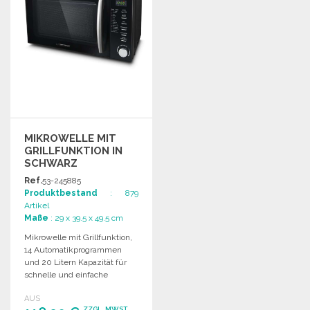
MIKROWELLE MIT
GRILLFUNKTION IN
SCHWARZ
Ref.
53-245885
Produktbestand
: 879
Artikel
Maße
: 29 x 39.5 x 49.5 cm
Mikrowelle mit Grillfunktion,
14 Automatikprogrammen
und 20 Litern Kapazität für
schnelle und einfache
Zubereitung von köstlichen
AUS
Mahlzeiten.
ZZGL. MWST.