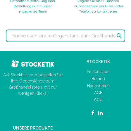
Persönliche Betreuung Ihrer
Zögern Sie nicht, unseren
Bestellung durch unser
Kundenservice per E-Mail oder
engagiertes Team
Telefon zu kontaktieren.

STOCKETIK
Präsentation
Auf StockEtik.com bestellen Sie
Betrieb
Ihre Gegenstände zum
Nachrichten
Großhandelspreis mit nur
AGB
wenigen Klicks!
AGU
UNSERE PRODUKTE