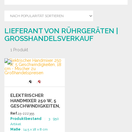
LIEFERANT VON RÜHRGERÄTEN |
GROSSHANDELSVERKAUF
1 Produkt
ELEKTRISCHER
HANDMIXER 250 W, 5
GESCHWINDIGKEITEN,
18 CM ZU
Ref.
15-222355
GROSSHANDELSPREISEN
Produktbestand
: 3 950
Artikel
Maße
: 14.5 x 18 x 8 cm