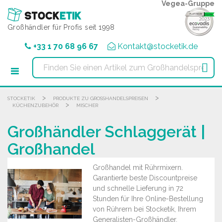
Cookie-Einstellungen
Vegea-Gruppe
Großhändler für Profis seit 1998
+33 1 70 68 96 67
Kontakt@stocketik.de

>
>
STOCKETIK
PRODUKTE ZU GROSSHANDELSPREISEN
>
KÜCHENZUBEHÖR
MISCHER
Großhändler Schlaggerät |
Großhandel
Großhandel mit Rührmixern.
Garantierte beste Discountpreise
und schnelle Lieferung in 72
Stunden für Ihre Online-Bestellung
von Rührern bei Stocketik, Ihrem
Generalisten-Großhändler.