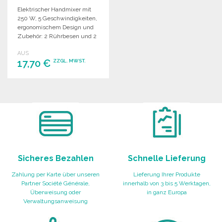
Elektrischer Handmixer mit
250 W, 5 Geschwindigkeiten,
ergonomischem Design und
Zubehör: 2 Rührbesen und 2
Knethaken. Maße: 18 x 8 x
AUS
14,5 cm.
17,70 €
ZZGL. MWST.
BESTELLEN
Angebot anfordern
Sicheres Bezahlen
Schnelle Lieferung
Zahlung per Karte über unseren
Lieferung Ihrer Produkte
Partner Société Générale,
innerhalb von 3 bis 5 Werktagen,
Überweisung oder
in ganz Europa
Verwaltungsanweisung