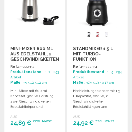
MINI-MIXER 600 ML
STANDMIXER 1,5 L
AUS EDELSTAHL, 2
MIT TURBO-
GESCHWINDIGKEITEN
FUNKTION
Ref.
15-222352
Ref.
15-222354
Produktbestand
: 1 253
Produktbestand
: 5 294
Artikel
Artikel
Maße
: 35 x 12 x 12 cm
Maße
: 37.5 x 19.5 x 17 cm
Mini-Mixer mit 600 ml
Hochleistungsblender mit 1,5
Kapazität, 300 W Leistung,
L Kapazität, 600 W, 2
zwei Geschwindigkeiten,
Geschwindigkeiten,
Edelstahlkörper und
Edelstahlklingen und
rutschfesten Füßen. Ideal für
Sicherheitsverriegelung. Ideal
AUS
AUS
unterwegs.
für verschiedene
24,89 €
24,92 €
ZZGL. MWST.
ZZGL. MWST.
Anwendungen.