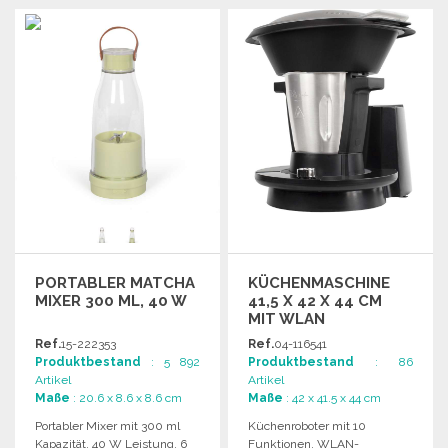
BESTELLEN
BESTELLEN
Angebot anfordern
Angebot anfordern
PORTABLER MATCHA
KÜCHENMASCHINE
MIXER 300 ML, 40 W
41,5 X 42 X 44 CM
MIT WLAN
Ref.
15-222353
Ref.
04-116541
Produktbestand
: 5 892
Produktbestand
: 86
Artikel
Artikel
Maße
: 20.6 x 8.6 x 8.6 cm
Maße
: 42 x 41.5 x 44 cm
Portabler Mixer mit 300 ml
Küchenroboter mit 10
Kapazität, 40 W Leistung, 6
Funktionen, WLAN-