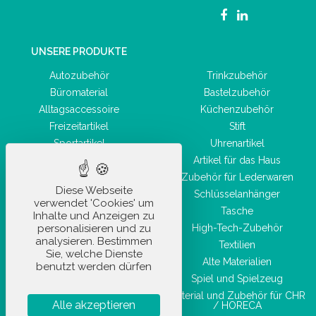
UNSERE PRODUKTE
Autozubehör
Trinkzubehör
Büromaterial
Bastelzubehör
Alltagsaccessoire
Küchenzubehör
Freizeitartikel
Stift
Sportartikel
Uhrenartikel
Hygiene- und
Artikel für das Haus
Gesundheitsprodukte
Zubehör für Lederwaren
Taschenwaren
Diese Webseite
Schlüsselanhänger
verwendet 'Cookies' um
Schönheitszubehör
Tasche
Inhalte und Anzeigen zu
personalisieren und zu
High-Tech-Zubehör
analysieren. Bestimmen
Textilien
Sie, welche Dienste
Alte Materialien
benutzt werden dürfen
Spiel und Spielzeug
Material und Zubehör für CHR
Alle akzeptieren
/ HORECA