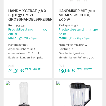
HANDMIXGERÄT 7,8 X
HANDMIXER MIT 700
6,5 X 37 CM ZU
ML MESSBECHER,
GROSSHANDELSPREISEN
400 W
Ref.
15-31334
Ref.
15-222357
Produktbestand
: 577
Produktbestand
: 3 416
Artikel
Artikel
Maße
: 37 x 7.8 x 6.5 cm
Maße
: 38.4 x 6.5 x 6.5 cm
Handmixer mit
Handmixer mit 400 W
ergonomischem Griff,
Leistung, 2
abnehmbarem Fuß und
Geschwindigkeiten,
Edelstahlklingen. Kompakt
abnehmbaren Fuß und 700
und einfach zu bedienen,
ml Messbecher, ideal für
AUS
AUS
ideal für die professionelle
vielseitige
21,31 €
19,66 €
ZZGL. MWST.
ZZGL. MWST.
Küche.
Küchenanwendungen.
BESTELLEN
BESTELLEN
Angebot anfordern
Angebot anfordern