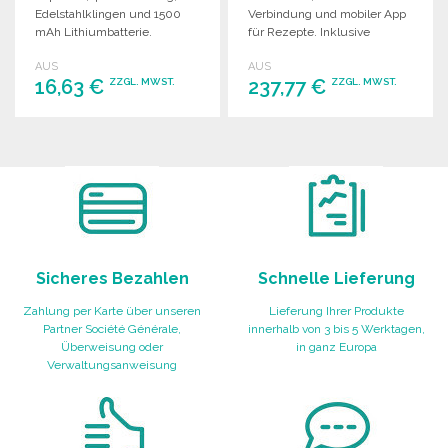
Edelstahlklingen und 1500
Verbindung und mobiler App
mAh Lithiumbatterie.
für Rezepte. Inklusive
Inklusive USB-C Ladekabel.
Zubehör, spülmaschinenfest.
AUS
AUS
Maße: 41,5 x 42 x 44 cm.
16,63 €
237,77 €
ZZGL. MWST.
ZZGL. MWST.
BESTELLEN
BESTELLEN
Angebot anfordern
Angebot anfordern
Sicheres Bezahlen
Schnelle Lieferung
Zahlung per Karte über unseren
Lieferung Ihrer Produkte
Partner Société Générale,
innerhalb von 3 bis 5 Werktagen,
Überweisung oder
in ganz Europa
Verwaltungsanweisung