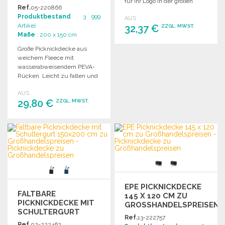
für Ihr Logo in der großen
00X150 CM
Ref.
05-220866
Vordertasche.
Produktbestand
: 3 999
AUS
Artikel
32,37 €
ZZGL. MWST.
Maße
: 200 x 150 cm
Große Picknickdecke aus
BESTELLEN
weichem Fleece mit
Angebot anfordern
wasserabweisendem PEVA-
Rücken. Leicht zu falten und
ideal für unterwegs. Maße:
AUS
200 x 150 cm.
29,80 €
ZZGL. MWST.
BESTELLEN
Angebot anfordern
EPE PICKNICKDECKE
FALTBARE
145 X 120 CM ZU
PICKNICKDECKE MIT
GROSSHANDELSPREISEN
SCHULTERGURT
Ref.
13-222757
150X200 CM
Ref.
02-222462