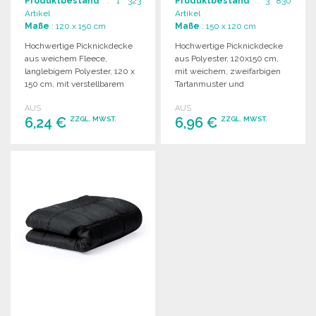
Produktbestand
: 1 323
Produktbestand
: 3 830
Artikel
Artikel
Maße
: 120 x 150 cm
Maße
: 150 x 120 cm
Hochwertige Picknickdecke
Hochwertige Picknickdecke
aus weichem Fleece,
aus Polyester, 120x150 cm,
langlebigem Polyester, 120 x
mit weichem, zweifarbigen
150 cm, mit verstellbarem
Tartanmuster und
Nylon-Tragegurt. In
strapazierfähigem PEVA-
AUS
AUS
verschiedenen Farben
Boden. Leicht und tragbar.
6,24 €
6,96 €
ZZGL. MWST.
ZZGL. MWST.
erhältlich.
BESTELLEN
BESTELLEN
Angebot anfordern
Angebot anfordern