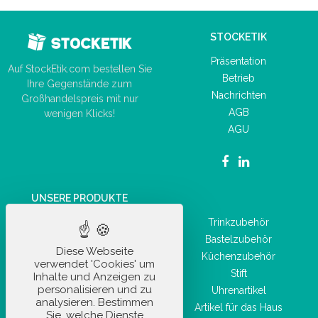
STOCKETIK
Präsentation
Auf StockEtik.com bestellen Sie
Betrieb
Ihre Gegenstände zum
Nachrichten
Großhandelspreis mit nur
AGB
wenigen Klicks!
AGU
UNSERE PRODUKTE
Autozubehör
Trinkzubehör
Büromaterial
Bastelzubehör
Diese Webseite
Alltagsaccessoire
Küchenzubehör
verwendet 'Cookies' um
Freizeitartikel
Stift
Inhalte und Anzeigen zu
personalisieren und zu
Sportartikel
Uhrenartikel
analysieren. Bestimmen
Hygiene- und
Artikel für das Haus
Sie, welche Dienste
Gesundheitsprodukte