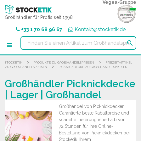
Cookie-Einstellungen
Vegea-Gruppe
Großhändler für Profis seit 1998
+33 1 70 68 96 67
Kontakt@stocketik.de

>
>
STOCKETIK
PRODUKTE ZU GROSSHANDELSPREISEN
FREIZEITARTIKEL
>
ZU GROSSHANDELSPREISEN
PICKNICKDECKE ZU GROSSHANDELSPREISEN
Großhändler Picknickdecke
| Lager | Großhandel
Großhandel von Picknickdecken.
Garantierte beste Rabattpreise und
schnelle Lieferung innerhalb von
72 Stunden für Ihre Online-
Bestellung von Picknickdecken bei
Stocketik, Ihrem