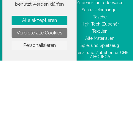
Zubehör für Lederwaren
benutzt werden dürfen
Taschenwaren
Schlüsselanhänger
Schönheitszubehör
Tasche
Alle akzeptieren
High-Tech-Zubehör
Textilien
Verbiete alle Cookies
Alte Materialien
Personalisieren
Spiel und Spielzeug
Material und Zubehör für CHR
/ HORECA
Feierartikel
Marke
Artikel für Sublimation
Arbeitskleidung
STOCKETIK © 2023 - ALLE RECHTE VORBEHALTEN
AGBU
DATENSCHUTZRICHTLINIE