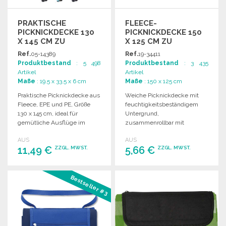
PRAKTISCHE
FLEECE-
PICKNICKDECKE 130
PICKNICKDECKE 150
X 145 CM ZU
X 125 CM ZU
GROSSHANDELSPREISEN
GROSSHANDELSPREISEN
Ref.
05-14389
Ref.
19-34411
Produktbestand
: 5 498
Produktbestand
: 3 435
Artikel
Artikel
Maße
: 19.5 x 33.5 x 6 cm
Maße
: 150 x 125 cm
Praktische Picknickdecke aus
Weiche Picknickdecke mit
Fleece, EPE und PE, Größe
feuchtigkeitsbeständigem
130 x 145 cm, ideal für
Untergrund,
gemütliche Ausflüge im
zusammenrollbar mit
Freien.
Klettverschluss. Größe: 150 x
AUS
AUS
125 cm, Gewicht: 0,454 kg.
11,49 €
5,66 €
ZZGL. MWST.
ZZGL. MWST.
BESTELLEN
BESTELLEN
Bestseller #3
Angebot anfordern
Angebot anfordern