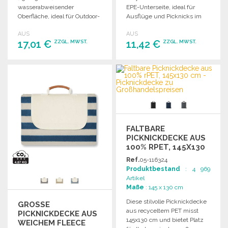
wasserabweisender
EPE-Unterseite, ideal für
Oberfläche, ideal für Outdoor-
Ausflüge und Picknicks im
Aktivitäten, leicht zu
Freien.
AUS
AUS
transportieren und zu lagern.
17,01 €
11,42 €
ZZGL. MWST.
ZZGL. MWST.
BESTELLEN
BESTELLEN
Angebot anfordern
Angebot anfordern
FALTBARE
PICKNICKDECKE AUS
100% RPET, 145X130
CM ZU
Ref.
05-116324
GROSSHANDELSPREISEN
Produktbestand
: 4 969
Artikel
Maße
: 145 x 130 cm
Diese stilvolle Picknickdecke
GROSSE P
aus recyceltem PET misst
ICKNICKDECKE AUS W
145x130 cm und bietet Platz
EICHEM FLEECE 2