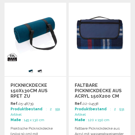
BESTELLEN
BESTELLEN
Angebot anfordern
Angebot anfordern
PICKNICKDECKE
FALTBARE
150X130CM AUS
PICKNICKDECKE AUS
RPET ZU
ACRYL 150X200 CM
GROSSHANDELSPREISEN
ZU
Ref.
05-48739
Ref.
02-04538
GROSSHANDELSPREISEN
Produktbestand
: 2 591
Produktbestand
: 2 931
Artikel
Artikel
Maße
: 145 x 130 cm
Maße
: 120 x 150 cm
Praktische Picknickdecke
Faltbare Picknickdecke aus
(150x130 cm) mit
Acryl mit wasserabweisender