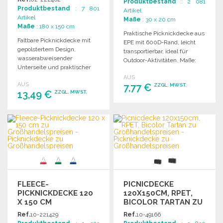
Produktbestand
: 2 081
Produktbestand
: 7 801
Artikel
Artikel
Maße
: 30 x 20 cm
Maße
: 180 x 150 cm
Praktische Picknickdecke aus
Faltbare Picknickdecke mit
EPE mit 600D-Rand, leicht
gepolstertem Design,
transportierbar, ideal für
wasserabweisender
Outdoor-Aktivitäten. Maße:
Unterseite und praktischer
1450 x 1200 mm.
Tragetasche mit
AUS
AUS
verstellbarem Schultergurt.
7,77 €
ZZGL. MWST.
13,49 €
ZZGL. MWST.
Große Fronttasche enthalten.
BESTELLEN
BESTELLEN
Angebot anfordern
Angebot anfordern
FLEECE-
PICNICDECKE
PICKNICKDECKE 120
120X150CM, RPET,
X 150 CM
BICOLOR TARTAN ZU
GROSSHANDELSPREISEN
Ref.
10-221429
Ref.
10-49166