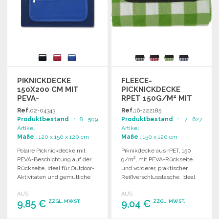
PIKNICKDECKE
FLEECE-
150X200 CM MIT
PICKNICKDECKE
PEVA-
RPET 150G/M² MIT
BESCHICHTUNG
TASCHE
Ref.
02-04343
Ref.
16-222185
Produktbestand
: 8 509
Produktbestand
: 7 627
Artikel
Artikel
Maße
: 120 x 150 x 120 cm
Maße
: 150 x 120 cm
Polaire Picknickdecke mit
Piknikdecke aus rPET, 150
PEVA-Beschichtung auf der
g/m², mit PEVA-Rückseite
Rückseite, ideal für Outdoor-
und vorderer, praktischer
Aktivitäten und gemütliche
Reißverschlusstasche. Ideal
Picknicks im Freien.
für Ausflüge und
AUS
AUS
Freizeitaktivitäten.
9,85 €
9,04 €
ZZGL. MWST.
ZZGL. MWST.