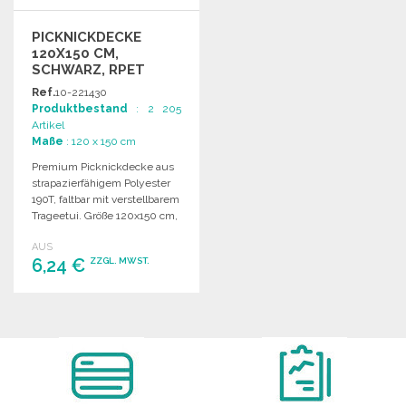
PICKNICKDECKE
120X150 CM,
SCHWARZ, RPET
Ref.
10-221430
Produktbestand
: 2 205
Artikel
Maße
: 120 x 150 cm
Premium Picknickdecke aus
strapazierfähigem Polyester
190T, faltbar mit verstellbarem
Trageetui. Größe 120x150 cm,
kompakte Faltung.
AUS
6,24 €
ZZGL. MWST.
BESTELLEN
Angebot anfordern