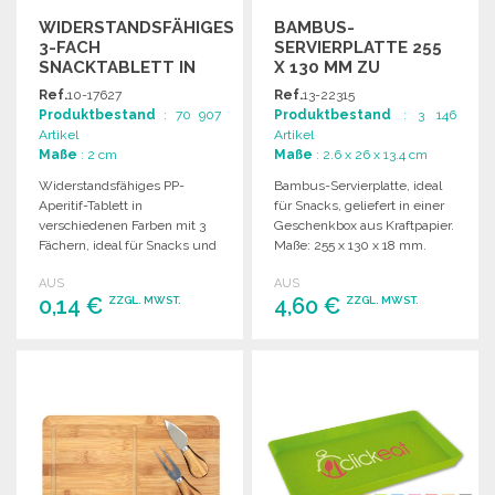
WIDERSTANDSFÄHIGES
BAMBUS-
3-FACH
SERVIERPLATTE 255
SNACKTABLETT IN
X 130 MM ZU
FARBEN
GROSSHANDELSPREISEN
Ref.
10-17627
Ref.
13-22315
Produktbestand
: 70 907
Produktbestand
: 3 146
Artikel
Artikel
Maße
: 2 cm
Maße
: 2.6 x 26 x 13.4 cm
Widerstandsfähiges PP-
Bambus-Servierplatte, ideal
Aperitif-Tablett in
für Snacks, geliefert in einer
verschiedenen Farben mit 3
Geschenkbox aus Kraftpapier.
Fächern, ideal für Snacks und
Maße: 255 x 130 x 18 mm.
Vorspeisen.
AUS
AUS
0,14 €
4,60 €
ZZGL. MWST.
ZZGL. MWST.
BESTELLEN
BESTELLEN
Angebot anfordern
Angebot anfordern