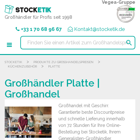
Cookie-Einstellungen
Vegea-Gruppe
Großhändler für Profis seit 1998
+33 1 70 68 96 67
Kontakt@stocketik.de

>
>
STOCKETIK
PRODUKTE ZU GROSSHANDELSPREISEN
>
KÜCHENZUBEHÖR
PLATTE
Großhändler Platte |
Großhandel
Großhandel mit Geschirr.
Garantierte beste Discountpreise
und schnelle Lieferung innerhalb
von 72 Stunden für Ihre Online-
Bestellung bei Stocketik, Ihrem
Generalisten-Großhändler.