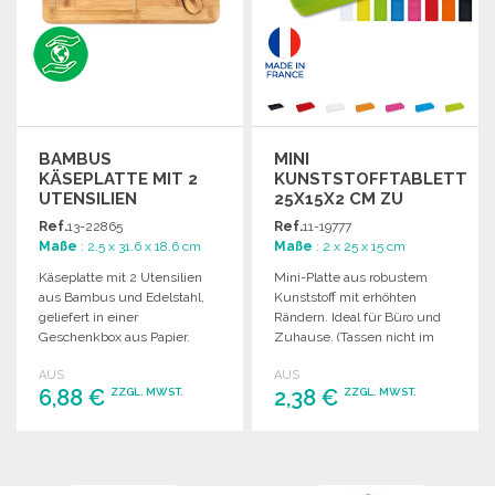
BAMBUS
MINI
KÄSEPLATTE MIT 2
KUNSTSTOFFTABLETT
UTENSILIEN
25X15X2 CM ZU
310X180MM
GROSSHANDELSPREISEN
Ref.
13-22865
Ref.
11-19777
Maße
: 2.5 x 31.6 x 18.6 cm
Maße
: 2 x 25 x 15 cm
Käseplatte mit 2 Utensilien
Mini-Platte aus robustem
aus Bambus und Edelstahl,
Kunststoff mit erhöhten
geliefert in einer
Rändern. Ideal für Büro und
Geschenkbox aus Papier.
Zuhause. (Tassen nicht im
Maße: 310 x 180 x 15 mm.
Lieferumfang enthalten.)
AUS
AUS
6,88 €
2,38 €
ZZGL. MWST.
ZZGL. MWST.
BESTELLEN
BESTELLEN
Angebot anfordern
Angebot anfordern