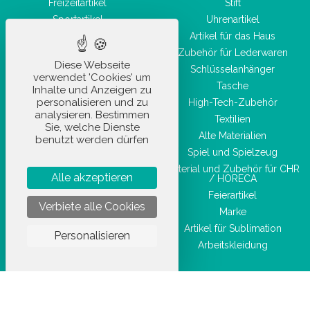
Freizeitartikel
Stift
Sportartikel
Uhrenartikel
Hygiene- und
Artikel für das Haus
Gesundheitsprodukte
Zubehör für Lederwaren
Taschenwaren
Diese Webseite
Schlüsselanhänger
verwendet 'Cookies' um
Schönheitszubehör
Tasche
Inhalte und Anzeigen zu
personalisieren und zu
High-Tech-Zubehör
analysieren. Bestimmen
Textilien
Sie, welche Dienste
Alte Materialien
benutzt werden dürfen
Spiel und Spielzeug
Material und Zubehör für CHR
Alle akzeptieren
/ HORECA
Feierartikel
Verbiete alle Cookies
Marke
Artikel für Sublimation
Personalisieren
Arbeitskleidung