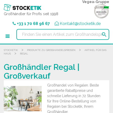
Cookie-Einstellungen
Vegea-Gruppe
Großhändler für Profis seit 1998
+33 1 70 68 96 67
Kontakt@stocketik.de

>
>
STOCKETIK
PRODUKTE ZU GROSSHANDELSPREISEN
ARTIKEL FÜR DAS
>
HAUS
REGAL
Großhändler Regal |
Großverkauf
Großhandel von Regalen. Beste
garantierte Rabattpreise und
schnelle Lieferung in 72 Stunden
für Ihre Online-Bestellung von
Regalen bei Stocketik, Ihrem
Großhändler.