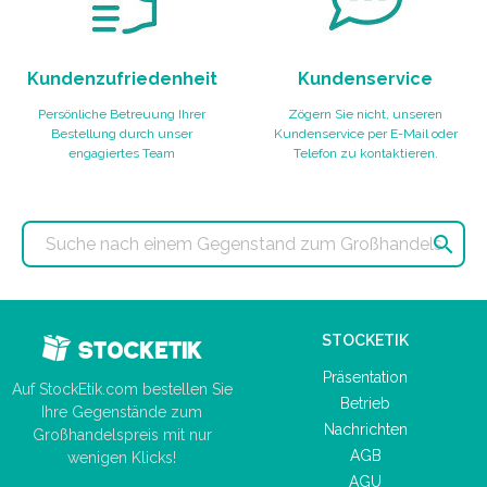
Kundenzufriedenheit
Kundenservice
Persönliche Betreuung Ihrer
Zögern Sie nicht, unseren
Bestellung durch unser
Kundenservice per E-Mail oder
engagiertes Team
Telefon zu kontaktieren.

STOCKETIK
Präsentation
Auf StockEtik.com bestellen Sie
Betrieb
Ihre Gegenstände zum
Nachrichten
Großhandelspreis mit nur
AGB
wenigen Klicks!
AGU