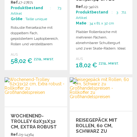
GROSSHANDELSPREISEN
Ref.
17-27871
GROSSHANDELSPREISEN
Ref.
19-34021
Produktbestand
: 73
Produktbestand
: 3 711
Artikel
Artikel
Größe
: Taille unique
Maße
: 34 x 81 x 32 cm
Robuste Reisetasche mit
Pliabler Rollentasche mit
doppeltem Fach,
mehreren Fächern,
gepolstertem Laptopbereich,
abnehmbarer Schultergurt
Rollen und verstellbarem
und zwei Skate-Rädern. Ideal
Griff. Ideal für Handgepäck.
als Reisetasche. Maße: 81 x 32
AUS
AUS
58,02 €
x 34 cm.
ZZGL. MWST.
18,02 €
ZZGL. MWST.
BESTELLEN
BESTELLEN
Angebot anfordern
Angebot anfordern
WOCHENEND-
REISEGEPÄCK MIT
TROLLEY 62X31X32
ROLLEN, 60 CM,
CM, EXTRA ROBUST
SCHWARZ ZU
Ref.
05-14364
GROSSHANDELSPREISEN