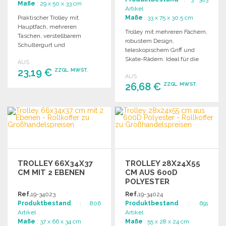
Maße
: 29 x 50 x 33 cm
Artikel
Praktischer Trolley mit
Maße
: 33 x 75 x 30.5 cm
Hauptfach, mehreren
Trolley mit mehreren Fächern,
Taschen, verstellbarem
robustem Design,
Schultergurt und
teleskopischem Griff und
ausziehbarem Griff. Ideal für
Skate-Rädern. Ideal für die
AUS
Reisen und Transport.
Organisation von Gepäck.
23,19 €
ZZGL. MWST.
AUS
26,68 €
ZZGL. MWST.
BESTELLEN
BESTELLEN
Angebot anfordern
Angebot anfordern
TROLLEY 66X34X37
TROLLEY 28X24X55
CM MIT 2 EBENEN
CM AUS 600D
POLYESTER
Ref.
19-34023
Ref.
19-34024
Produktbestand
: 806
Produktbestand
: 691
Artikel
Artikel
Maße
: 37 x 66 x 34 cm
Maße
: 55 x 28 x 24 cm