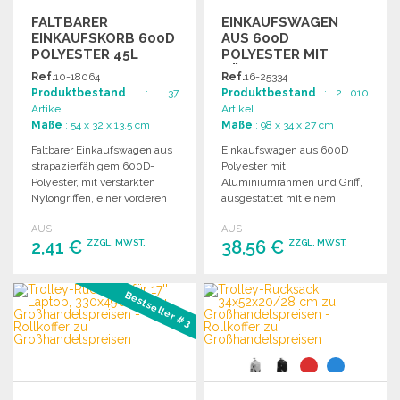
FALTBARER
EINKAUFSWAGEN
EINKAUFSKORB 600D
AUS 600D
POLYESTER 45L
POLYESTER MIT
KÜHLFACH ZU
Ref.
10-18064
Ref.
16-25334
GROSSHANDELSPREISEN
Produktbestand
: 37
Produktbestand
: 2 010
Artikel
Artikel
Maße
: 54 x 32 x 13.5 cm
Maße
: 98 x 34 x 27 cm
Faltbarer Einkaufswagen aus
Einkaufswagen aus 600D
strapazierfähigem 600D-
Polyester mit
Polyester, mit verstärkten
Aluminiumrahmen und Griff,
Nylongriffen, einer vorderen
ausgestattet mit einem
Reißverschlusstasche und
isolierten Fach für optimale
AUS
AUS
verschiedenen Farben.
Frische.
2,41 €
38,56 €
ZZGL. MWST.
ZZGL. MWST.
BESTELLEN
BESTELLEN
Bestseller #3
Angebot anfordern
Angebot anfordern