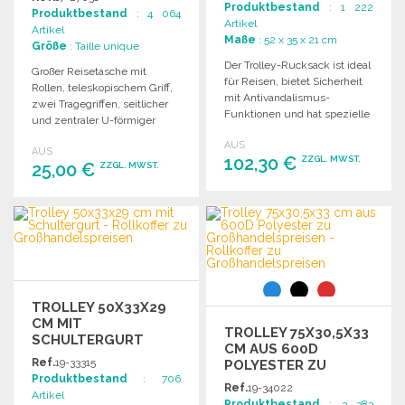
Produktbestand
: 1 222
Produktbestand
: 4 064
Artikel
Artikel
Maße
: 52 x 35 x 21 cm
Größe
: Taille unique
Der Trolley-Rucksack ist ideal
Großer Reisetasche mit
für Reisen, bietet Sicherheit
Rollen, teleskopischem Griff,
mit Antivandalismus-
zwei Tragegriffen, seitlicher
Funktionen und hat spezielle
und zentraler U-förmiger
Fächer für Laptop und
Tasche sowie
AUS
Kleidung.
AUS
kontrastierenden
102,30 €
ZZGL. MWST.
25,00 €
ZZGL. MWST.
Reißverschlüssen.
BESTELLEN
BESTELLEN
Angebot anfordern
Angebot anfordern
TROLLEY 50X33X29
CM MIT
TROLLEY 75X30,5X33
SCHULTERGURT
CM AUS 600D
Ref.
19-33315
POLYESTER ZU
Produktbestand
: 706
GROSSHANDELSPREISEN
Ref.
19-34022
Artikel
Produktbestand
: 3 383