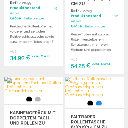
Ref.
17-26499
CM ZU
Produktbestand
: 25
GROSSHANDELSPREISEN
Ref.
17-27613
Artikel
Produktbestand
: 12
Größe
: Taille unique
Artikel
Praktischer Rollenkoffer mit
Größe
: Taille unique
vorderer und seitlicher
Reise-Trolley mit stabilen
Reißverschlusstasche sowie
Rollen, verstellbarem
ausziehbarem Teleskopgriff.
Schultergurt, mehreren
Druckfläche: 18x20 cm.
Fächern und gepolsterten
AUS
Griffen für optimalen Komfort
34,90 €
ZZGL. MWST.
AUS
und Organisation.
54,25 €
ZZGL. MWST.
BESTELLEN
BESTELLEN
Angebot anfordern
Angebot anfordern
KABINENGEPÄCK MIT
FALTBARER
DOPPELTEM FACH
ROLLENTASCHE
UND ROLLEN ZU
81X32X34 CM ZU