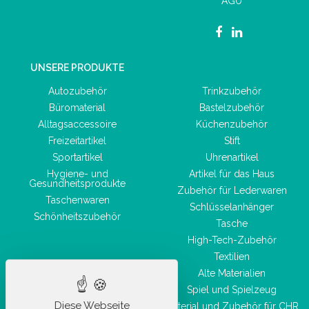
AGU
UNSERE PRODUKTE
Autozubehör
Trinkzubehör
Büromaterial
Bastelzubehör
Alltagsaccessoire
Küchenzubehör
Freizeitartikel
Stift
Sportartikel
Uhrenartikel
Hygiene- und
Artikel für das Haus
Gesundheitsprodukte
Zubehör für Lederwaren
Taschenwaren
Schlüsselanhänger
Schönheitszubehör
Tasche
High-Tech-Zubehör
Textilien
Alte Materialien
Spiel und Spielzeug
Diese Webseite
Material und Zubehör für CHR