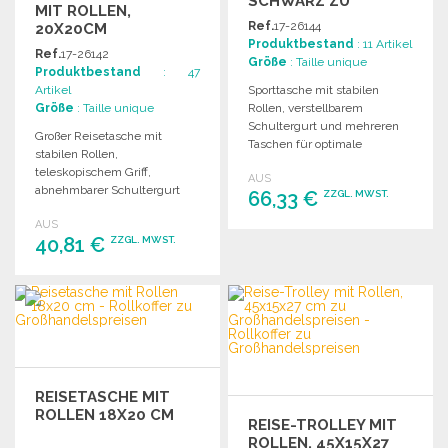
SCHWARZ ZU
MIT ROLLEN,
GROSSHANDELSPREISEN
Ref.
17-26144
20X20CM
Produktbestand
: 11 Artikel
Ref.
17-26142
Größe
: Taille unique
Produktbestand
: 47
Artikel
Sporttasche mit stabilen
Größe
: Taille unique
Rollen, verstellbarem
Schultergurt und mehreren
Großer Reisetasche mit
Taschen für optimale
stabilen Rollen,
Organisation und Komfort
teleskopischem Griff,
AUS
beim Transport.
abnehmbarer Schultergurt
66,33 €
ZZGL. MWST.
und gepolsterter Handgriff
AUS
mit Klettverschluss.
40,81 €
ZZGL. MWST.
BESTELLEN
Druckfläche: 20x20cm.
Angebot anfordern
BESTELLEN
Angebot anfordern
REISETASCHE MIT
ROLLEN 18X20 CM
REISE-TROLLEY MIT
ROLLEN, 45X15X27