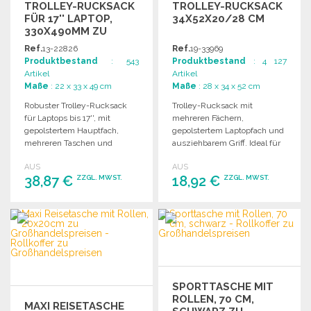
TROLLEY-RUCKSACK
TROLLEY-RUCKSACK
FÜR 17'' LAPTOP,
34X52X20/28 CM
330X490MM ZU
GROSSHANDELSPREISEN
Ref.
13-22826
Ref.
19-33969
Produktbestand
: 543
Produktbestand
: 4 127
Artikel
Artikel
Maße
: 22 x 33 x 49 cm
Maße
: 28 x 34 x 52 cm
Robuster Trolley-Rucksack
Trolley-Rucksack mit
für Laptops bis 17'', mit
mehreren Fächern,
gepolstertem Hauptfach,
gepolstertem Laptopfach und
mehreren Taschen und
ausziehbarem Griff. Ideal für
anpassbarer Metallplatte für
Schule und Reisen.
AUS
AUS
Personalisierung.
38,87 €
18,92 €
ZZGL. MWST.
ZZGL. MWST.
BESTELLEN
BESTELLEN
Angebot anfordern
Angebot anfordern
SPORTTASCHE MIT
ROLLEN, 70 CM,
MAXI REISETASCHE