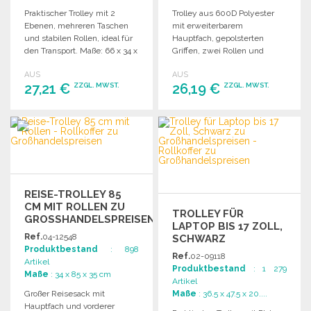
Praktischer Trolley mit 2
Trolley aus 600D Polyester
Ebenen, mehreren Taschen
mit erweiterbarem
und stabilen Rollen, ideal für
Hauptfach, gepolsterten
den Transport. Maße: 66 x 34 x
Griffen, zwei Rollen und
37 cm.
stabilen Füßen. Maße: 28 x 24
AUS
AUS
x 55 cm.
27,21 €
26,19 €
ZZGL. MWST.
ZZGL. MWST.
BESTELLEN
BESTELLEN
Angebot anfordern
Angebot anfordern
REISE-TROLLEY 85
CM MIT ROLLEN ZU
TROLLEY FÜR
GROSSHANDELSPREISEN
LAPTOP BIS 17 ZOLL,
Ref.
04-12548
SCHWARZ
Produktbestand
: 898
Ref.
02-09118
Artikel
Produktbestand
: 1 279
Maße
: 34 x 85 x 35 cm
Artikel
Großer Reisesack mit
Maße
: 36.5 x 47.5 x 20....
Hauptfach und vorderer