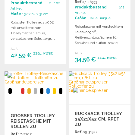
Ref.
17-26353
Produktbestand
: 2 102
Produktbestand
: 192
Artikel
Artikel
Maße
: 32 x 62 x 31 cm
Größe
: Taille unique
Robuster Trolley aus 300D
Reisetasche mit verstecktem
mit erweiterbarem
Teleskopgriff,
Trolleymechanismus,
Reißverschlussfächern für
verstellbarem Schultergurt
Schuhe und außen, sowie
und mehreren
robusten Rollen für einfachen
AUS
Reißverschlussfächern. Maße:
AUS
42,59 €
Transport.
ZZGL. MWST.
62 x 31 x 32 cm.
34,56 €
ZZGL. MWST.
BESTELLEN
BESTELLEN
Angebot anfordern
Angebot anfordern
RUCKSACK TROLLEY
GROSSER TROLLEY-R
35X21X52 CM, RPET
EISETASCHE MIT R
ZU
OLLEN ZU G
GROSSHANDELSPREISEN
ROSSHANDELSPREISEN
Ref.
05-31922
Ref.
17-27031