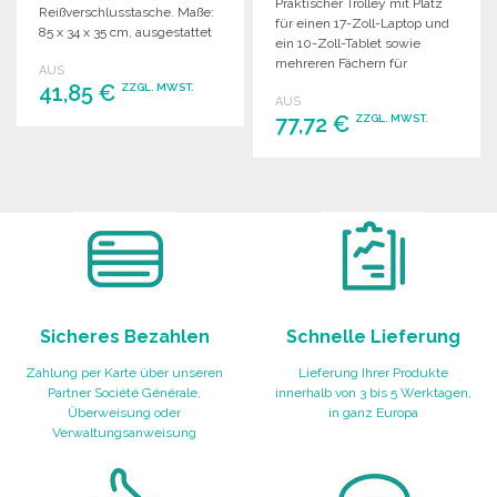
Praktischer Trolley mit Platz
Reißverschlusstasche. Maße:
für einen 17-Zoll-Laptop und
85 x 34 x 35 cm, ausgestattet
ein 10-Zoll-Tablet sowie
mit Rollen.
mehreren Fächern für
AUS
optimale Organisation.
41,85 €
ZZGL. MWST.
AUS
77,72 €
ZZGL. MWST.
BESTELLEN
BESTELLEN
Angebot anfordern
Angebot anfordern
Sicheres Bezahlen
Schnelle Lieferung
Zahlung per Karte über unseren
Lieferung Ihrer Produkte
Partner Société Générale,
innerhalb von 3 bis 5 Werktagen,
Überweisung oder
in ganz Europa
Verwaltungsanweisung