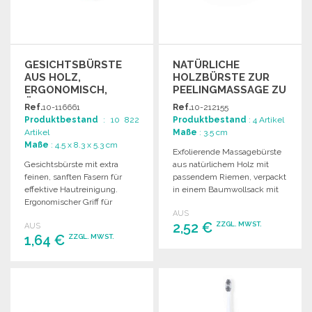
GESICHTSBÜRSTE
NATÜRLICHE
AUS HOLZ,
HOLZBÜRSTE ZUR
ERGONOMISCH,
PEELINGMASSAGE ZU
ÖKOLOGISCH
GROSSHANDELSPREISEN
Ref.
10-116661
Ref.
10-212155
Produktbestand
: 10 822
Produktbestand
: 4 Artikel
Artikel
Maße
: 3.5 cm
Maße
: 4.5 x 8.3 x 5.3 cm
Exfolierende Massagebürste
Gesichtsbürste mit extra
aus natürlichem Holz mit
feinen, sanften Fasern für
passendem Riemen, verpackt
effektive Hautreinigung.
in einem Baumwollsack mit
Ergonomischer Griff für
Kordelzug.
AUS
komfortable Anwendung im
2,52 €
ZZGL. MWST.
AUS
individuellen
1,64 €
ZZGL. MWST.
Kartonverpackung.
BESTELLEN
BESTELLEN
Angebot anfordern
Angebot anfordern