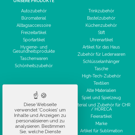
UNSERE PRODUKTE
Autozubehör
Trinkzubehör
Büromaterial
Bastelzubehör
Alltagsaccessoire
Küchenzubehör
Freizeitartikel
Stift
Sportartikel
Uhrenartikel
Hygiene- und
Artikel für das Haus
Gesundheitsprodukte
Zubehör für Lederwaren
Taschenwaren
Schlüsselanhänger
Schönheitszubehör
Tasche
High-Tech-Zubehör
Textilien
Alte Materialien
Spiel und Spielzeug
Diese Webseite
Material und Zubehör für CHR
/ HORECA
verwendet 'Cookies' um
Inhalte und Anzeigen zu
Feierartikel
personalisieren und zu
Marke
analysieren. Bestimmen
Artikel für Sublimation
Sie, welche Dienste