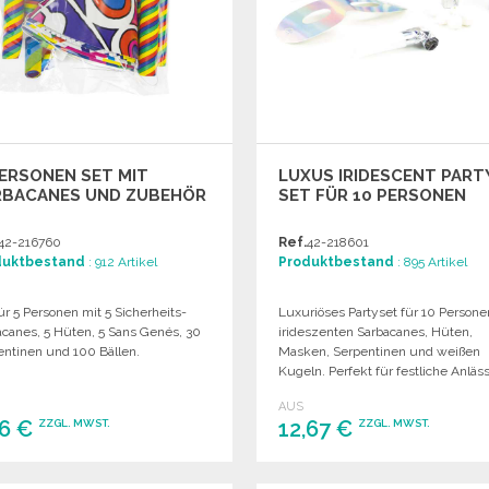
ERSONEN SET MIT
LUXUS IRIDESCENT PART
RBACANES UND ZUBEHÖR
SET FÜR 10 PERSONEN
42-216760
Ref.
42-218601
duktbestand
: 912 Artikel
Produktbestand
: 895 Artikel
ür 5 Personen mit 5 Sicherheits-
Luxuriöses Partyset für 10 Persone
acanes, 5 Hüten, 5 Sans Genés, 30
irideszenten Sarbacanes, Hüten,
entinen und 100 Bällen.
Masken, Serpentinen und weißen
Kugeln. Perfekt für festliche Anläs
AUS
76 €
12,67 €
ZZGL. MWST.
ZZGL. MWST.
BESTELLEN
BESTELLEN