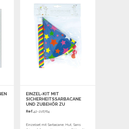
Angebot anfordern
NEN
EINZEL-KIT MIT
SICHERHEITSSARBACANE
UND ZUBEHÖR ZU
GROSSHANDELSPREISEN
Ref.
42-216764
Einzelset mit Sarbacane, Hut, Sans