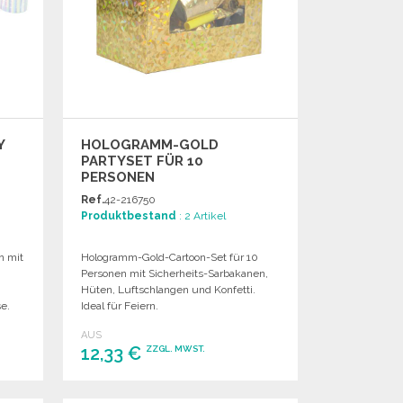
Y
HOLOGRAMM-GOLD
PARTYSET FÜR 10
PERSONEN
Ref.
42-216750
Produktbestand
: 2 Artikel
n mit
Hologramm-Gold-Cartoon-Set für 10
Personen mit Sicherheits-Sarbakanen,
Hüten, Luftschlangen und Konfetti.
se.
Ideal für Feiern.
AUS
12,33 €
ZZGL. MWST.
BESTELLEN