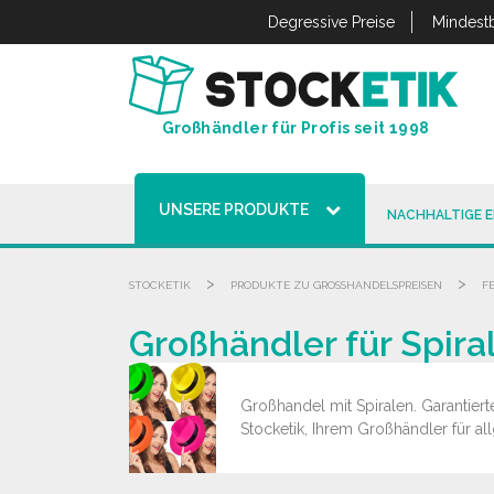
Cookie-Einstellungen
Degressive Preise
Mindestb
Großhändler für Profis seit 1998
UNSERE PRODUKTE
NACHHALTIGE 
>
>
STOCKETIK
PRODUKTE ZU GROSSHANDELSPREISEN
F
Großhändler für Spira
Großhandel mit Spiralen. Garantiert
Stocketik, Ihrem Großhändler für a