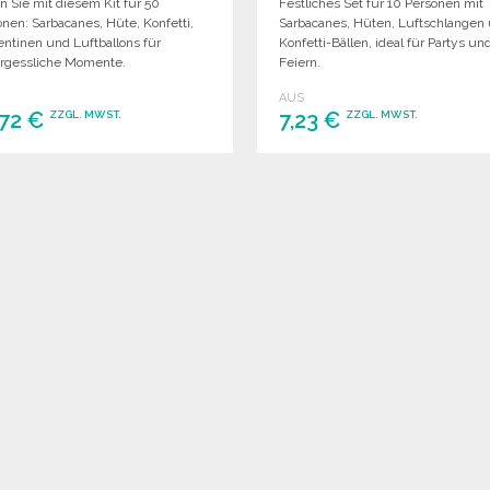
n Sie mit diesem Kit für 50
Festliches Set für 10 Personen mit
nen: Sarbacanes, Hüte, Konfetti,
Sarbacanes, Hüten, Luftschlangen
entinen und Luftballons für
Konfetti-Bällen, ideal für Partys un
rgessliche Momente.
Feiern.
AUS
,72 €
7,23 €
ZZGL. MWST.
ZZGL. MWST.
BESTELLEN
BESTELLEN
Angebot anfordern
Angebot anfordern