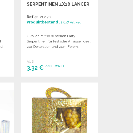
SERPENTINEN 4X18 LANCER
Ref.
42-217170
Produktbestand
: 1 637 Artikel
4 Rollen mit 18 silbernen Party-
t
Serpentinen für festliche Anlässe, ideal
nd
zur Dekoration und zum Feiern.
AUS
3,32 €
ZZGL. MWST.
BESTELLEN
Angebot anfordern