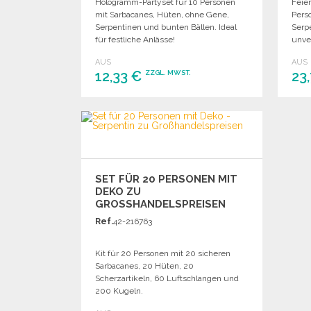
Hologramm-Partyset für 10 Personen
Feier
mit Sarbacanes, Hüten, ohne Gene,
Perso
Serpentinen und bunten Bällen. Ideal
Serp
für festliche Anlässe!
unve
AUS
AUS
12,33 €
23
ZZGL. MWST.
BESTELLEN
Angebot anfordern
SET FÜR 20 PERSONEN MIT
DEKO ZU
GROSSHANDELSPREISEN
Ref.
42-216763
Kit für 20 Personen mit 20 sicheren
Sarbacanes, 20 Hüten, 20
Scherzartikeln, 60 Luftschlangen und
200 Kugeln.