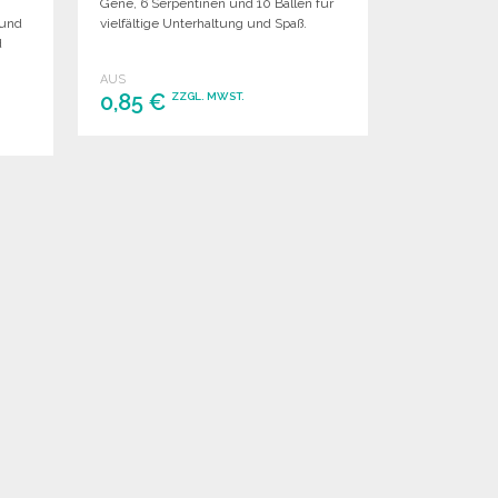
Gène, 6 Serpentinen und 10 Bällen für
 und
vielfältige Unterhaltung und Spaß.
d
AUS
0,85 €
ZZGL. MWST.
BESTELLEN
Angebot anfordern