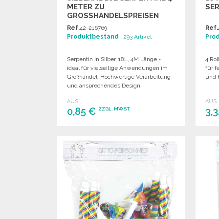
METER ZU
SER
GROSSHANDELSPREISEN
Ref.
42-216769
Ref.
Produktbestand
: 293 Artikel
Pro
Serpentin in Silber, 18L, 4M Länge -
4 Rol
ideal für vielseitige Anwendungen im
für f
Großhandel. Hochwertige Verarbeitung
und F
und ansprechendes Design.
AUS
AUS
0,85 €
3,
ZZGL. MWST.
BESTELLEN
Angebot anfordern