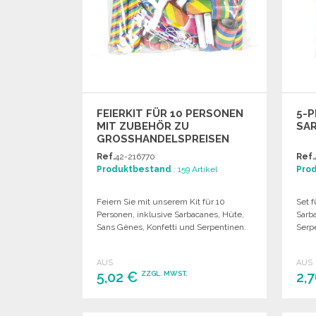
FEIERKIT FÜR 10 PERSONEN
5-P
MIT ZUBEHÖR ZU
SA
GROSSHANDELSPREISEN
Ref.
42-216770
Ref.
Produktbestand
: 159 Artikel
Pro
Feiern Sie mit unserem Kit für 10
Set f
Personen, inklusive Sarbacanes, Hüte,
Sarb
Sans Gènes, Konfetti und Serpentinen.
Serp
AUS
AUS
5,02 €
2,
ZZGL. MWST.
BESTELLEN