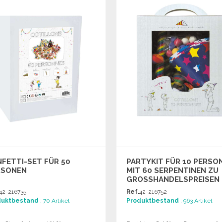
Angebot anfordern
Angebot anfordern
FETTI-SET FÜR 50
PARTYKIT FÜR 10 PERSO
RSONEN
MIT 60 SERPENTINEN ZU
GROSSHANDELSPREISEN
42-216735
Ref.
42-216752
duktbestand
: 70 Artikel
Produktbestand
: 963 Artikel