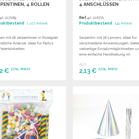
PENTINEN, 4 ROLLEN
4 ANSCHLÜSSEN
42-217169
Ref.
42-216771
duktbestand
: 1 107 Artikel
Produktbestand
: 141 Artikel
len mit 18 serpentinen in Roségold
Serpentin mit 18 Lancers, ideal für
estliche Anlässe, ideal für Partys
verschiedene Anwendungen, biete
eierlichkeiten.
vielseitige Einsatzmöglichkeiten u
eine einfache Handhabung im
Großhandel.
AUS
32 €
2,13 €
ZZGL. MWST.
ZZGL. MWST.
BESTELLEN
BESTELLEN
Angebot anfordern
Angebot anfordern