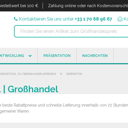
estellwert bei 100 €
Zahlung online oder nach Kostenvoransch
Kontaktieren Sie uns unter
+33 1 70 68 96 67
K
ENTWICKLUNG
PRÄSENTATION
NACHRICHTEN
>
EIERARTIKEL ZU GROSSHANDELSPREISEN
SERPENTIN
l | Großhandel
e beste Rabattpreise und schnelle Lieferung innerhalb von 72 Stunden 
llgemeine Waren.