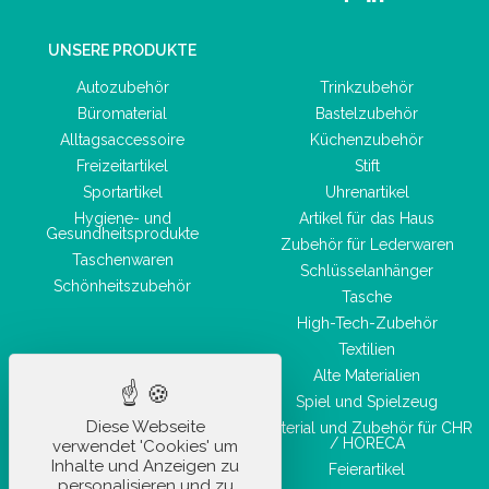
UNSERE PRODUKTE
Autozubehör
Trinkzubehör
Büromaterial
Bastelzubehör
Alltagsaccessoire
Küchenzubehör
Freizeitartikel
Stift
Sportartikel
Uhrenartikel
Hygiene- und
Artikel für das Haus
Gesundheitsprodukte
Zubehör für Lederwaren
Taschenwaren
Schlüsselanhänger
Schönheitszubehör
Tasche
High-Tech-Zubehör
Textilien
Alte Materialien
Spiel und Spielzeug
Diese Webseite
Material und Zubehör für CHR
/ HORECA
verwendet 'Cookies' um
Inhalte und Anzeigen zu
Feierartikel
personalisieren und zu