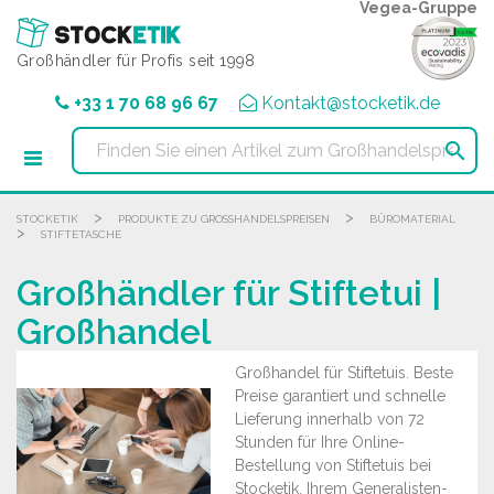
Cookie-Einstellungen
Vegea-Gruppe
Großhändler für Profis seit 1998
+33 1 70 68 96 67
Kontakt@stocketik.de

>
>
STOCKETIK
PRODUKTE ZU GROSSHANDELSPREISEN
BÜROMATERIAL
>
STIFTETASCHE
Großhändler für Stiftetui |
Großhandel
Großhandel für Stiftetuis. Beste
Preise garantiert und schnelle
Lieferung innerhalb von 72
Stunden für Ihre Online-
Bestellung von Stiftetuis bei
Stocketik, Ihrem Generalisten-