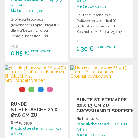
Artikel
Artikel
Maße
: 25 x 17 cm
Maße
: 21 x 12.5 cm
Feutrine Tasche mit
Große Stiftebox aus
Reißverschluss, ideal für
gewobenem Papier, ideal für
Stifte, Accessoires und
die Aufbewahrung von
Kosmetik. Maße: ca. 25 x 17
Schreibutensilien und
cm, Gewicht: 0,045 kg.
anderen Kleinigkeiten.
AUS
AUS
1,30 €
ZZGL. MWST.
0,65 €
ZZGL. MWST.
BESTELLEN
BESTELLEN
Angebot anfordern
Angebot anfordern
BUNTE STIFTEMAPPE
RUNDE
22 X 13 CM ZU
STIFTETASCHE 20 X
GROSSHANDELSPREISEN
Ø7,8 CM ZU
Ref.
19-34279
GROSSHANDELSPREISEN
Ref.
19-33950
Produktbestand
: 20 877
Produktbestand
: 10 572
Artikel
Artikel
Maße
: 22 x 13 cm