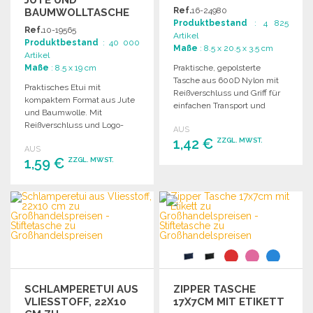
GROSSHANDELSPREISEN
Ref.
16-24980
BAUMWOLLTASCHE
Produktbestand
: 4 825
Ref.
10-19565
Artikel
Produktbestand
: 40 000
Maße
: 8.5 x 20.5 x 3.5 cm
Artikel
Maße
: 8.5 x 19 cm
Praktische, gepolsterte
Tasche aus 600D Nylon mit
Praktisches Etui mit
Reißverschluss und Griff für
kompaktem Format aus Jute
einfachen Transport und
und Baumwolle. Mit
Aufbewahrung.
Reißverschluss und Logo-
AUS
Anhänger. Ideal für
1,42 €
ZZGL. MWST.
AUS
unterwegs.
1,59 €
ZZGL. MWST.
BESTELLEN
BESTELLEN
Angebot anfordern
Angebot anfordern
SCHLAMPERETUI AUS
ZIPPER TASCHE
VLIESSTOFF, 22X10
17X7CM MIT ETIKETT