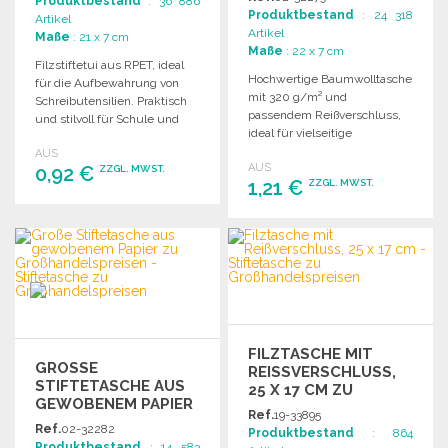
Produktbestand
: 36 886
Produktbestand
: 24 318
Artikel
Artikel
Maße
: 21 x 7 cm
Maße
: 22 x 7 cm
Filzstiftetui aus RPET, ideal
Hochwertige Baumwolltasche
für die Aufbewahrung von
mit 320 g/m² und
Schreibutensilien. Praktisch
passendem Reißverschluss,
und stilvoll für Schule und
ideal für vielseitige
Büro.
Anwendungen und
AUS
AUS
0,92 €
Aufbewahrung.
ZZGL. MWST.
1,21 €
ZZGL. MWST.
BESTELLEN
BESTELLEN
Angebot anfordern
Angebot anfordern
FILZTASCHE MIT
GROSSE S
REISSVERSCHLUSS, 2
TIFTETASCHE AUS G
5 X 17 CM ZU G
EWOBENEM PAPIER Z
ROSSHANDELSPREISEN
Ref.
19-33895
U G
Ref.
02-32282
Produktbestand
: 864
ROSSHANDELSPREISEN
Produktbestand
: 14 583