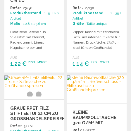
CM ZU
GROSSHANDELSPREISEN
Ref.
16-25298
Ref.
17-27130
Produktbestand
: 5 846
Produktbestand
: 1 358
Artikel
Artikel
Maße
: 10.8 x 23.6 cm
Größe
: Taille unique
Praktische Tasche aus
Zipper-Tasche mit zentralem
Vliesstoff mit Bleistift,
Fach und interner Etikette für
Radiergummi, Lineal,
Namen. Druckfläche: 17x7 cm.
Kugelschreiber und
Ideal für den Großhandel.
Notizblock für den täglichen
AUS
AUS
Gebrauch.
1,22 €
1,14 €
ZZGL. MWST.
ZZGL. MWST.
BESTELLEN
BESTELLEN
Angebot anfordern
Angebot anfordern
GRAUE RPET FILZ
KLEINE
STIFTEETUI 22 CM ZU
BAUMWOLLTASCHE
GROSSHANDELSPREISEN
320 G/M² MIT
Ref.
02-32264
REISSVERSCHLUSS
Ref.
02-32279