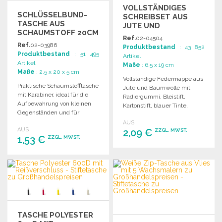
VOLLSTÄNDIGES
SCHLÜSSELBUND-
SCHREIBSET AUS
TASCHE AUS
JUTE UND
SCHAUMSTOFF 20CM
BAUMWOLLE
Ref.
02-04504
ZU
Ref.
02-03986
Produktbestand
: 43 852
GROSSHANDELSPREISEN
Produktbestand
: 51 495
Artikel
Artikel
Maße
: 6.5 x 19 cm
Maße
: 2.5 x 20 x 5 cm
Vollständige Federmappe aus
Praktische Schaumstofftasche
Jute und Baumwolle mit
mit Karabiner, ideal für die
Radiergummi, Bleistift,
Aufbewahrung von kleinen
Kartonstift, blauer Tinte,
Gegenständen und für
Bambuslineal und
unterwegs.
AUS
Holzanspitzer.
AUS
2,09 €
ZZGL. MWST.
1,53 €
ZZGL. MWST.
BESTELLEN
BESTELLEN
Angebot anfordern
Angebot anfordern
TASCHE POLYESTER