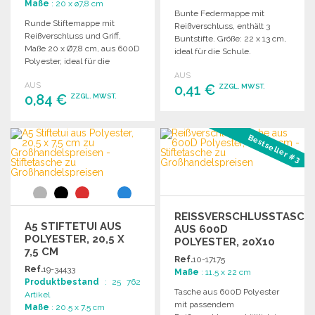
Maße
: 20 x ø7,8 cm
Bunte Federmappe mit
Runde Stiftemappe mit
Reißverschluss, enthält 3
Reißverschluss und Griff,
Buntstifte. Größe: 22 x 13 cm,
Maße 20 x Ø7,8 cm, aus 600D
ideal für die Schule.
Polyester, ideal für die
Schule.
AUS
AUS
0,41 €
ZZGL. MWST.
0,84 €
ZZGL. MWST.
BESTELLEN
BESTELLEN
Bestseller #3
Angebot anfordern
Angebot anfordern
REISSVERSCHLUSSTASCHE 
A5 STIFTETUI AUS
US 600D P
POLYESTER, 20,5 X
OLYESTER, 20X10 C
7,5 CM
M
Ref.
10-17175
Ref.
19-34433
Maße
: 11.5 x 22 cm
Produktbestand
: 25 762
Tasche aus 600D Polyester
Artikel
mit passendem
Maße
: 20.5 x 7.5 cm