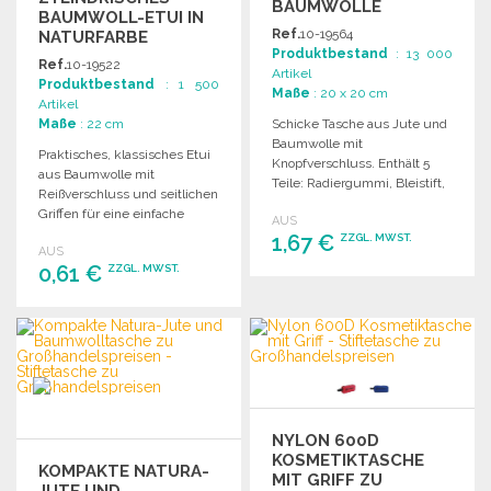
BAUMWOLLE
BAUMWOLL-ETUI IN
Ref.
10-19564
NATURFARBE
Produktbestand
: 13 000
Ref.
10-19522
Artikel
Produktbestand
: 1 500
Maße
: 20 x 20 cm
Artikel
Maße
: 22 cm
Schicke Tasche aus Jute und
Baumwolle mit
Praktisches, klassisches Etui
Knopfverschluss. Enthält 5
aus Baumwolle mit
Teile: Radiergummi, Bleistift,
Reißverschluss und seitlichen
Holzlineal und mehr.
Griffen für eine einfache
AUS
Handhabung.
1,67 €
ZZGL. MWST.
AUS
0,61 €
ZZGL. MWST.
BESTELLEN
BESTELLEN
Angebot anfordern
Angebot anfordern
NYLON 600D
KOSMETIKTASCHE
KOMPAKTE NATURA-
MIT GRIFF ZU
JUTE UND