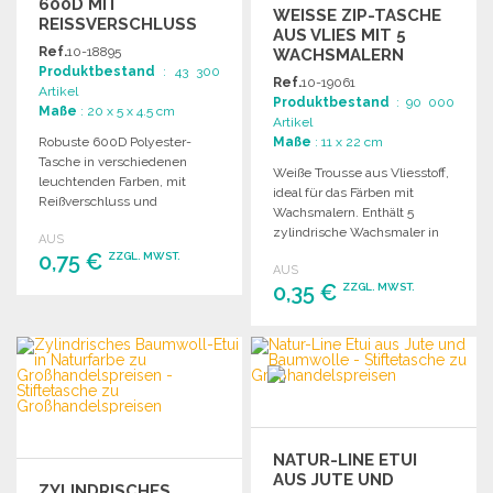
600D MIT
WEISSE ZIP-TASCHE A
REISSVERSCHLUSS Z
US VLIES MIT 5 W
U G
Ref.
10-18895
ACHSMALERN
ROSSHANDELSPREISEN
Produktbestand
: 43 300
Ref.
10-19061
Artikel
Produktbestand
: 90 000
Maße
: 20 x 5 x 4.5 cm
Artikel
Robuste 600D Polyester-
Maße
: 11 x 22 cm
Tasche in verschiedenen
Weiße Trousse aus Vliesstoff,
leuchtenden Farben, mit
ideal für das Färben mit
Reißverschluss und
Wachsmalern. Enthält 5
passendem Zugband für
zylindrische Wachsmaler in
AUS
einfachen Zugang.
verschiedenen Farben und
0,75 €
ZZGL. MWST.
AUS
einen schwarzen
0,35 €
ZZGL. MWST.
Reißverschluss.
BESTELLEN
BESTELLEN
Angebot anfordern
Angebot anfordern
NATUR-LINE ETUI
AUS JUTE UND
ZYLINDRISCHES