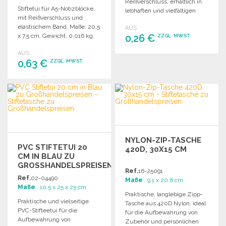
Reißverschluss, erhältlich in
Stiftetui für A5-Notizblöcke,
lebhaften und vielfältigen
mit Reißverschluss und
Farben. Ideal für den
elastischem Band. Maße: 20,5
AUS
täglichen Gebrauch.
x 7,5 cm, Gewicht: 0,016 kg.
0,26 €
ZZGL. MWST.
AUS
BESTELLEN
0,63 €
ZZGL. MWST.
Angebot anfordern
BESTELLEN
Angebot anfordern
NYLON-ZIP-TASCHE
PVC STIFTETUI 20
420D, 30X15 CM
CM IN BLAU ZU
GROSSHANDELSPREISEN
Ref.
16-25091
Ref.
02-04490
Maße
: 9.1 x 20.6 cm
Maße
: 10.5 x 25 x 25 cm
Praktische, langlebige Zipp-
Praktische und vielseitige
Tasche aus 420D Nylon, ideal
PVC-Stifteetui für die
für die Aufbewahrung von
Aufbewahrung von
Zubehör und persönlichen