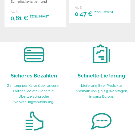
Schreibutensilien und
Gegenständen.
kleinen Gegenständen. Ideal
AUS
AUS
für Schule und Büro.
0,47 €
ZZGL. MWST.
0,81 €
ZZGL. MWST.
BESTELLEN
BESTELLEN
Angebot anfordern
Angebot anfordern
Sicheres Bezahlen
Schnelle Lieferung
Zahlung per Karte über unseren
Lieferung Ihrer Produkte
Partner Société Générale,
innerhalb von 3 bis 5 Werktagen,
Überweisung oder
in ganz Europa
Verwaltungsanweisung