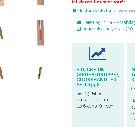
ist derzeit ausverkauft!
Muster bestellen
( Preis einer
Lieferung in 3 à 5 Arbeitsta
Angebotsanfragen ab 500
STOCKETIK
M
(VEGEA-GRUPPE),
1
GROSSHÄNDLER S
K
EIT 1998
9
Seit 23 Jahren
s
vertrauen uns mehr
B
als 65.000 Kunden!
z
e
we