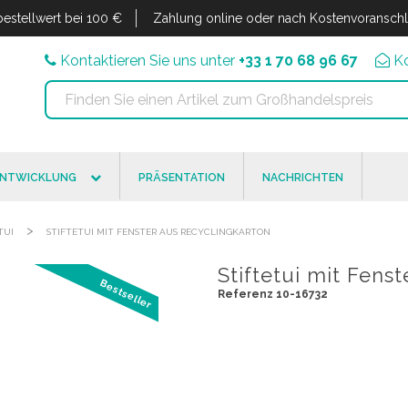
estellwert bei 100 €
Zahlung online oder nach Kostenvoransch
Kontaktieren Sie uns unter
+33 1 70 68 96 67
K
ENTWICKLUNG
PRÄSENTATION
NACHRICHTEN
>
TUI
STIFTETUI MIT FENSTER AUS RECYCLINGKARTON
Stiftetui mit Fens
Bestseller
Referenz 10-16732