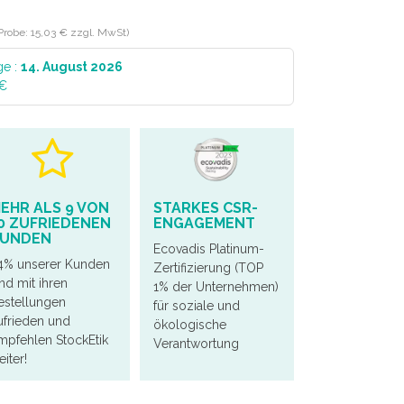
 Probe: 15,03 € zzgl. MwSt)
ge :
14. August 2026
 €
EHR ALS 9 VON
STARKES CSR-
0 ZUFRIEDENEN
ENGAGEMENT
UNDEN
Ecovadis Platinum-
4% unserer Kunden
Zertifizierung (TOP
ind mit ihren
1% der Unternehmen)
estellungen
für soziale und
ufrieden und
ökologische
mpfehlen StockEtik
Verantwortung
iter!