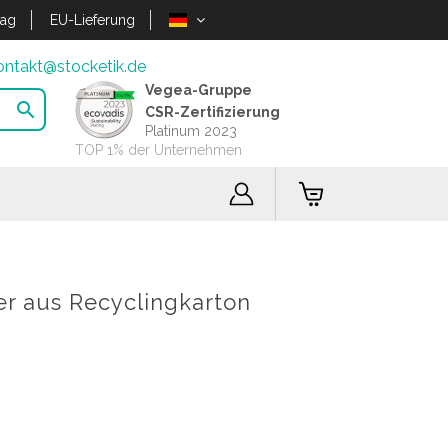
lag
EU-Lieferung
ontakt@stocketik.de
Vegea-Gruppe

CSR-Zertifizierung
Platinum 2023
TOP 1% der Unternehmen
ter aus Recyclingkarton