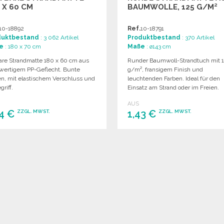
 X 60 CM
BAUMWOLLE, 125 G/M²
10-18892
Ref.
10-18791
duktbestand
: 3 062 Artikel
Produktbestand
: 370 Artikel
e
: 180 x 70 cm
Maße
: ø143 cm
bare Strandmatte 180 x 60 cm aus
Runder Baumwoll-Strandtuch mit 
wertigem PP-Geflecht. Bunte
g/m², fransigem Finish und
en, mit elastischem Verschluss und
leuchtenden Farben. Ideal für den
griff.
Einsatz am Strand oder im Freien.
AUS
34 €
1,43 €
ZZGL. MWST.
ZZGL. MWST.
BESTELLEN
BESTELLEN
Angebot anfordern
Angebot anfordern