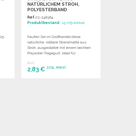
NATÜRLICHEM STROH,
POLYESTERBAND
Ref.
02-246364
Produktbestand
: 15 079 Artikel
125
Kaufen Sie im Großhandel diese
natürliche, rollbare Strandmatte aus
Stroh, ausgestattet mit einem leichten
Polyester-Tragegurt, ideal für
Veranstaltungen und Geschäfte.
AUS
2,83 €
ZZGL. MWST.
BESTELLEN
Angebot anfordern