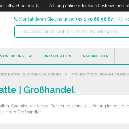
estellwert bei 100 €
Zahlung online oder nach Kostenvoransch
Kontaktieren Sie uns unter
+33 1 70 68 96 67
K
ENTWICKLUNG
PRÄSENTATION
NACHRICHTEN
>
REIZEITARTIKEL ZU GROSSHANDELSPREISEN
STRANDMATTE ZU GROSSHANDELSPREISE
tte | Großhandel
ten. Garantiert die besten Preise und schnelle Lieferung innerhalb v
ik, Ihrem Großhändler.