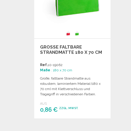
GROSSE FALTBARE S
TRANDMATTE 180 X 70 CM
Ref.
10-19062
Maße
: 180 x 70 cm
Große, faltbare Strandmatte aus
robustem, laminiertem Material (180 x
70 cm) mit Klettverschluss und
Tragegriff in verschiedenen Farben.
AUS
0,86 €
ZZGL. MWST.
BESTELLEN
Angebot anfordern