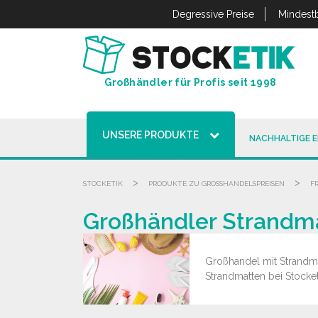
Cookie-Einstellungen
Degressive Preise
Mindestb
Großhändler für Profis seit 1998
UNSERE PRODUKTE
NACHHALTIGE 
>
>
STOCKETIK
PRODUKTE ZU GROSSHANDELSPREISEN
F
Großhändler Strandma
Großhandel mit Strandmat
Strandmatten bei Stocket