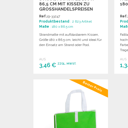
86,5 CM MIT KISSEN ZU
180
GROSSHANDELSPREISEN
Ref.
19-33247
Ref.
Produktbestand
: 2 623 Artikel
Pro
Maße
: 180 x 86.5 cm
Maß
Strandmatte mit aufblasbarem Kissen,
Falt
Größe 180 x 86,5 cm, leicht und ideal für
hoch
den Einsatz am Strand oder Pool.
Farb
Trage
AUS
AUS
3,46 €
1,
ZZGL. MWST.
BESTELLEN
Bester Preis
Angebot anfordern