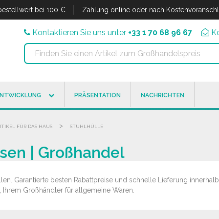
estellwert bei 100 €
Zahlung online oder nach Kostenvoransch
Kontaktieren Sie uns unter
+33 1 70 68 96 67
K
ENTWICKLUNG
PRÄSENTATION
NACHRICHTEN
>
RTIKEL FÜR DAS HAUS
STUHLHÜLLE
sen | Großhandel
en. Garantierte besten Rabattpreise und schnelle Lieferung innerhalb
k, Ihrem Großhändler für allgemeine Waren.