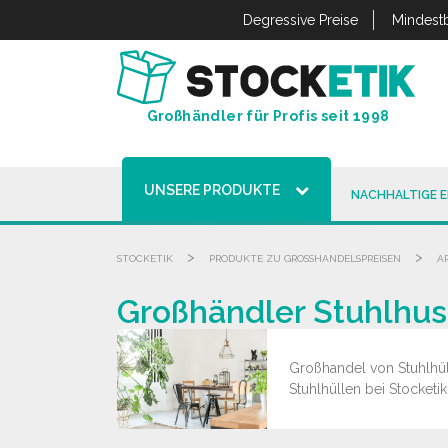
Cookie-Einstellungen
Degressive Preise
Mindestb
Großhändler für Profis seit 1998
UNSERE PRODUKTE
NACHHALTIGE 
>
>
STOCKETIK
PRODUKTE ZU GROSSHANDELSPREISEN
A
Großhändler Stuhlhus
Großhandel von Stuhlhüll
Stuhlhüllen bei Stocketi