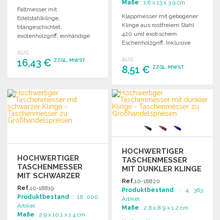
Maße
: 1.6 x 13 x 3.9 cm
Faltmesser mit
Klappmesser mit gebogener
Edelstahlklinge,
Klinge aus rostfreiem Stahl
titangeschichtet,
420 und exotischem
exotenholzgriff, einhändige
Eschenholzgriff. Inklusive
Bedienung, Liner-Lock-
weicher Naturborste zum
AUS
Sicherheitssystem und
AUS
16,43 €
schonenden Reinigen von
ZZGL. MWST.
integriertem Gürtelclip.
8,51 €
ZZGL. MWST.
Pilzen.
BESTELLEN
BESTELLEN
Angebot anfordern
Angebot anfordern
HOCHWERTIGER
HOCHWERTIGER
TASCHENMESSER
TASCHENMESSER
MIT DUNKLER KLINGE
MIT SCHWARZER
Ref.
10-18820
KLINGE
Ref.
10-18819
Produktbestand
: 4 363
Produktbestand
: 16 000
Artikel
Artikel
Maße
: 2.6 x 8.9 x 1.2 cm
Maße
: 2.9 x 10.1 x 1.4 cm