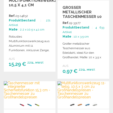
MULTIFUNKTIONSWERKZEUG
10,5 X 4,1 CM
GROSSER M
ETALLISCHER T
Ref.
05-14832
ASCHENMESSER 10 X
Produktbestand
: 271
3,5 CM
Ref.
19-33177
Artikel
Produktbestand
: 4 633
Maße
: 2.2 x 10.5 x 4.1 cm
Artikel
Robustes
Maße
: 10 x 3.5 cm
Multifunktionswerkzeug aus
Großer metallischer
Aluminium mit 11
Taschenmesser aus
Funktionen, inklusive Zange,
Edelstahl, ideal für den
Messer, Schraubendreher
Großhandel. Maße: 10 x 3,5 x
AUS
und weiteren praktischen
0,6 cm, Gewicht: 0,073 kg.
15,29 €
ZZGL. MWST.
Werkzeugen.
AUS
0,97 €
ZZGL. MWST.
BESTELLEN
BESTELLEN
Angebot anfordern
Angebot anfordern