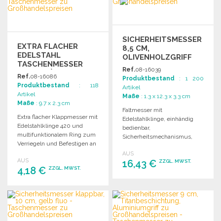
SICHERHEITSMESSER
EXTRA FLACHER
8,5 CM,
EDELSTAHL
OLIVENHOLZGRIFF
TASCHENMESSER
ZU
Ref.
08-16039
MIT BELIÈRE
GROSSHANDELSPREISEN
Ref.
08-16086
Produktbestand
: 1 200
Produktbestand
: 118
Artikel
Artikel
Maße
: 1.3 x 12.3 x 3.3 cm
Maße
: 9.7 x 2.3 cm
Faltmesser mit
Extra flacher Klappmesser mit
Edelstahlklinge, einhändig
Edelstahlklinge 420 und
bedienbar,
multifunktionalem Ring zum
Sicherheitsmechanismus,
Verriegeln und Befestigen an
integrierte Funktionen für
einem Schlüsselbund.
AUS
Notfälle, eleganter
AUS
16,43 €
ZZGL. MWST.
Olivenholzgriff.
4,18 €
ZZGL. MWST.
BESTELLEN
BESTELLEN
Angebot anfordern
Angebot anfordern