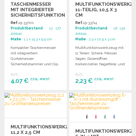
TASCHENMESSER
MULTIFUNKTIONSWERKZ
MIT INTEGRIERTER
11-TEILIG, 10,5 X 3
SICHERHEITSFUNKTION
CM
15,3 CM
Ref.
19-33700
Ref.
19-33714
Produktbestand
: 12 177
Produktbestand
: 16 130
Artikel
Artikel
Maße
: 1.1 x 15.3 x 9.5 cm
Maße
: 2.5 x 10.5 x 3 cm
Kompakter Taschenmesser
Multifunktionswerkzeug mit
mit integriertem
11 Teilen: Schere, Messer,
Gürtelmesser,
Sägen, Dosenöffner,
Sicherheitshammer und Clip,
Korkenzieher, Nagelfeile, und
geliefert in einer
mehr in Geschenkbox.
AUS
AUS
Geschenkbox. Maße: 15,3 x 9,5
4,07 €
2,23 €
ZZGL. MWST.
ZZGL. MWST.
x 1,1 cm.
BESTELLEN
BESTELLEN
Angebot anfordern
Angebot anfordern
MULTIFUNKTIONSWERKZEUG
MULTIFUNKTIONSWERKZ
11,2 X 2,5 CM