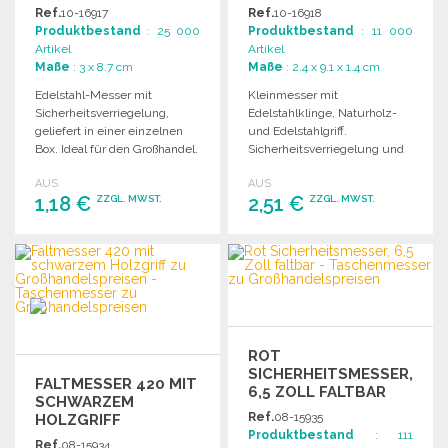
Ref.
10-16917
Ref.
10-16918
Produktbestand
: 25 000
Produktbestand
: 11 000
Artikel
Artikel
Maße
: 3 x 8.7 cm
Maße
: 2.4 x 9.1 x 1.4 cm
Edelstahl-Messer mit
Kleinmesser mit
Sicherheitsverriegelung,
Edelstahlklinge, Naturholz-
geliefert in einer einzelnen
und Edelstahlgriff.
Box. Ideal für den Großhandel.
Sicherheitsverriegelung und
Einkerbung im Griff.
AUS
AUS
Einzelverpackt.
1,18 €
2,51 €
ZZGL. MWST.
ZZGL. MWST.
BESTELLEN
BESTELLEN
Angebot anfordern
Angebot anfordern
ROT
SICHERHEITSMESSER,
FALTMESSER 420 MIT
6,5 ZOLL FALTBAR
SCHWARZEM
Ref.
08-15935
HOLZGRIFF
Produktbestand
: 111
Ref.
08-15934