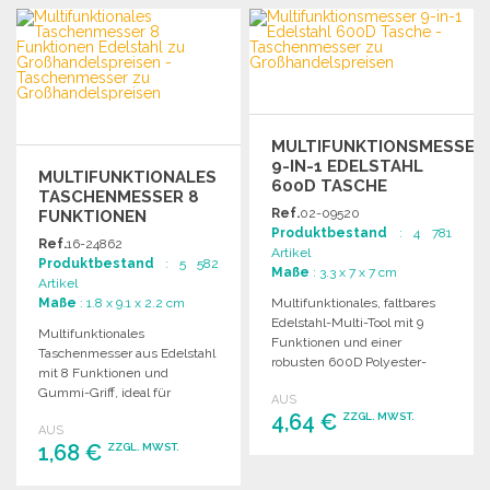
BESTELLEN
Angebot anfordern
Angebot anfordern
MULTIFUNKTIONSMESSER
9-IN-1 EDELSTAHL
MULTIFUNKTIONALES
600D TASCHE
TASCHENMESSER 8
Ref.
02-09520
FUNKTIONEN
Produktbestand
: 4 781
EDELSTAHL
Ref.
16-24862
Artikel
Produktbestand
: 5 582
Maße
: 3.3 x 7 x 7 cm
Artikel
Maße
: 1.8 x 9.1 x 2.2 cm
Multifunktionales, faltbares
Edelstahl-Multi-Tool mit 9
Multifunktionales
Funktionen und einer
Taschenmesser aus Edelstahl
robusten 600D Polyester-
mit 8 Funktionen und
Tasche. Ideal für
Gummi-Griff, ideal für
AUS
verschiedene Anwendungen.
vielseitige Anwendungen im
4,64 €
ZZGL. MWST.
AUS
Alltag.
1,68 €
ZZGL. MWST.
BESTELLEN