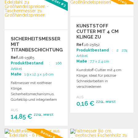
Bestseller #3
Angebot anfordern
Angebot anfordern
KUNSTSTOFF
CUTTER MIT 4 CM
KLINGE ZU
SICHERHEITSMESSER
GROSSHANDELSPREISEN
MIT
Ref.
16-25652
TITANBESCHICHTUNG
Produktbestand
: 2 274
420 EDELSTAHL ZU
Artikel
Ref.
08-15985
GROSSHANDELSPREISEN
Maße
: 7.7 x 2.4 cm
Produktbestand
: 166
Artikel
Kunststoff-Cutter mit 4 cm
Maße
: 1.9 x 12.3 x 3.6 cm
Klinge, ideal für präzise
Schneidarbeiten in
Faltmesser mit rostfreier
verschiedenen
Klinge,
Anwendungen.
Sicherheitsmechanismus,
AUS
Gürtelclip und integriertem
0,16 €
ZZGL. MWST.
Cutter für Notfälle. Elegantes
AUS
Design mit
14,85 €
ZZGL. MWST.
Titanbeschichtung.
BESTELLEN
Angebot anfordern
BESTELLEN
Bester Preis