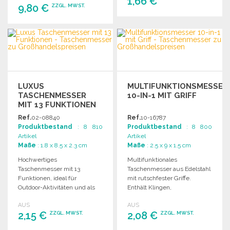
1,66 €
9,80 €
ZZGL. MWST.
BESTELLEN
BESTELLEN
Angebot anfordern
Angebot anfordern
LUXUS
MULTIFUNKTIONSMESSER
TASCHENMESSER
10-IN-1 MIT GRIFF
MIT 13 FUNKTIONEN
ZU
Ref.
02-08840
Ref.
10-16787
GROSSHANDELSPREISEN
Produktbestand
: 8 810
Produktbestand
: 8 800
Artikel
Artikel
Maße
: 1.8 x 8.5 x 2.3 cm
Maße
: 2.5 x 9 x 1.5 cm
Hochwertiges
Multifunktionales
Taschenmesser mit 13
Taschenmesser aus Edelstahl
Funktionen, ideal für
mit rutschfester Griffe.
Outdoor-Aktivitäten und als
Enthält Klingen,
praktisches Werkzeug für
Flaschenöffner,
AUS
AUS
den Alltag.
Schraubendreher, Feile,
2,15 €
2,08 €
ZZGL. MWST.
ZZGL. MWST.
Scheren und Schlüsselring.