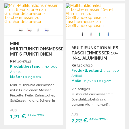
BESTELLEN
BESTELLEN
Angebot anfordern
Angebot anfordern
MINI-
MULTIFUNKTIONALES
MULTIFUNKTIONSMESSER
TASCHENMESSER 10-
MIT 6 FUNKTIONEN
IN-1, ALUMINIUM
Ref.
10-17142
Ref.
10-17910
Produktbestand
: 30 000
Produktbestand
: 12 700
Artikel
Artikel
Maße
: 1.8 x 5.8 cm
Maße
: 2.7 x 10.1 x 1.3 cm
Mini-Multifunktionsmesser
Vielseitiges
mit 6 Funktionen: Messer,
Multifunktionsmesser mit
Pinzette, Feile, Zahnstocher,
Edelstahlzubehör und
Schlüsselring und Schere. In
buntem Aluminiumgriff.
verschiedenen Farben
Enthält Knife, Schere,
AUS
erhältlich.
AUS
1,21 €
Dosenöffner, Flaschenöffner
ZZGL. MWST.
2,22 €
ZZGL. MWST.
und mehr.