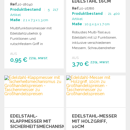
EDELSTAHL 16CM
GRIFF
Ref.
10-18040
Ref.
10-16786
Produktbestand
: 5 217
Produktbestand
: 21 400
Artikel
Artikel
Maße
: 2.1 x 7.3 x 1.3 cm
Maße
: 10.5 x 5 x 1.7 cm
Multifunktionsmesser mit
Robustes Multi-Tool aus
Edelstahlzubehör, 9
Edelstahl mit 12 Funktionen,
Funktionen und
inklusive verschiedenen
rutschfestem Griff in
Messern, Schraubendreher
lebhaften Farben. In einer
und Zangen, in einem
AUS
Einzelverpackung präsentiert.
AUS
0,95 €
stabilen Etui.
ZZGL. MWST.
3,70 €
ZZGL. MWST.
BESTELLEN
BESTELLEN
Angebot anfordern
Angebot anfordern
EDELSTAHL-
EDELSTAHL-MESSER
KLAPPMESSER MIT
MIT HOLZGRIFF,
SICHERHEITSMECHANISMUS
10CM