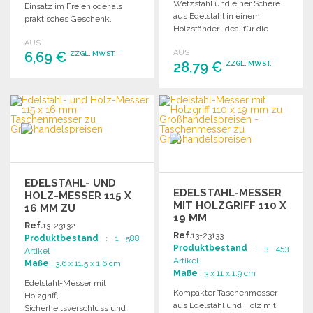
Wetzstahl und einer Schere
Einsatz im Freien oder als
aus Edelstahl in einem
praktisches Geschenk.
Holzständer. Ideal für die
Robust und funktional.
Gastronomie oder den
AUS
AUS
6,69 €
Haushalt.
ZZGL. MWST.
28,79 €
ZZGL. MWST.
BESTELLEN
BESTELLEN
Angebot anfordern
Angebot anfordern
EDELSTAHL- UND
EDELSTAHL-MESSER
HOLZ-MESSER 115 X
MIT HOLZGRIFF 110 X
16 MM ZU
19 MM
GROSSHANDELSPREISEN
Ref.
13-23132
Ref.
13-23133
Produktbestand
: 1 588
Produktbestand
: 3 453
Artikel
Artikel
Maße
: 3.6 x 11.5 x 1.6 cm
Maße
: 3 x 11 x 1.9 cm
Edelstahl-Messer mit
Kompakter Taschenmesser
Holzgriff,
aus Edelstahl und Holz mit
Sicherheitsverschluss und