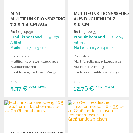
MINI-
MULTIFUNKTIONSWERKZ
MULTIFUNKTIONSWERKZEUG
AUS BUCHENHOLZ
7,2 X 3,4 CM AUS
9,8 CM
HOLZ
Ref.
05-14836
Ref.
05-14835
Produktbestand
: 5 071
Produktbestand
: 2 003
Artikel
Artikel
Maße
: 2 x 7.2 x 3.4 cm
Maße
: 2.1 x 9.8 x 4.6 cm
Kompaktes
Robustes
Multifunktionswerkzeug aus
Multifunktionswerkzeug aus
Buchenholz mit 12
Buchenholz mit 13
Funktionen, inklusive Zange,
Funktionen, inklusive Zange,
Messer und
Messer und
AUS
AUS
Schraubendreher. Verpackt in
Schraubendreher. Verpackt in
5,37 €
12,76 €
ZZGL. MWST.
ZZGL. MWST.
einer Geschenkbox.
einer Geschenkbox.
BESTELLEN
BESTELLEN
Angebot anfordern
Angebot anfordern