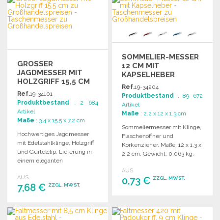
Angebot anfordern
SOMMELIER-MESSER
GROSSER J
12 CM MIT
AGDMESSER MIT H
KAPSELHEBER
OLZGRIFF 15,5 CM
Ref.
19-34204
Ref.
19-34101
Produktbestand
: 89 672
Produktbestand
: 2 684
Artikel
Artikel
Maße
: 2.2 x 12 x 1.3 cm
Maße
: 3.4 x 15.5 x 7.2 cm
Sommeliermesser mit Klinge,
Hochwertiges Jagdmesser
Flaschenöffner und
mit Edelstahlklinge, Holzgriff
Korkenzieher. Maße: 12 x 1,3 x
und Gürtelclip. Lieferung in
2,2 cm, Gewicht: 0,063 kg.
einem eleganten
Verpackungseinheit: 120.
Holzgehäuse. Ideal für
AUS
AUS
Outdoor-Aktivitäten.
0,73 €
ZZGL. MWST.
7,68 €
ZZGL. MWST.
BESTELLEN
BESTELLEN
Angebot anfordern