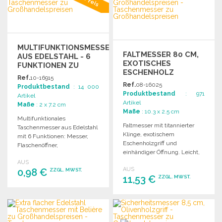
Angebot anfordern
MULTIFUNKTIONSMESSER
FALTMESSER 80 CM,
AUS EDELSTAHL - 6
EXOTISCHES
FUNKTIONEN ZU
ESCHENHOLZ
GROSSHANDELSPREISEN
Ref.
10-16915
Ref.
08-16025
Produktbestand
: 14 000
Produktbestand
: 971
Artikel
Artikel
Maße
: 2 x 7.2 cm
Maße
: 10.3 x 2.5 cm
Multifunktionales
Faltmesser mit titannierter
Taschenmesser aus Edelstahl
Klinge, exotischem
mit 6 Funktionen: Messer,
Eschenholzgriff und
Flaschenöffner,
einhändiger Öffnung. Leicht,
Schraubendreher und
präzise und sicher mit Liner
AUS
Schlüsselanhänger. In
AUS
0,98 €
Lock. Inklusive Paracord.
ZZGL. MWST.
Einzelverpackung.
11,53 €
ZZGL. MWST.
BESTELLEN
BESTELLEN
Angebot anfordern
Angebot anfordern