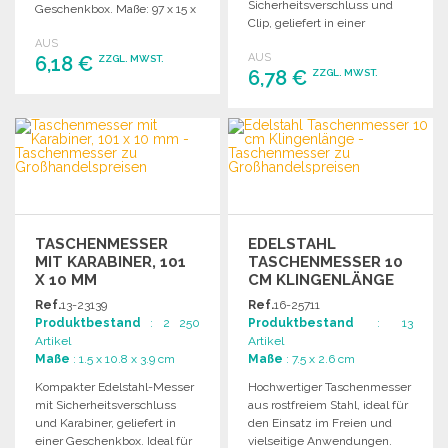
Sicherheitsverschluss und
Geschenkbox. Maße: 97 x 15 x
Clip, geliefert in einer
29 mm.
eleganten Geschenkbox.
AUS
AUS
6,18 €
Maße: 115 x 15 x 32 mm.
ZZGL. MWST.
6,78 €
ZZGL. MWST.
BESTELLEN
BESTELLEN
Angebot anfordern
Angebot anfordern
TASCHENMESSER
EDELSTAHL
MIT KARABINER, 101
TASCHENMESSER 10
X 10 MM
CM KLINGENLÄNGE
ZU
Ref.
13-23139
Ref.
16-25711
GROSSHANDELSPREISEN
Produktbestand
: 2 250
Produktbestand
: 13
Artikel
Artikel
Maße
: 1.5 x 10.8 x 3.9 cm
Maße
: 7.5 x 2.6 cm
Kompakter Edelstahl-Messer
Hochwertiger Taschenmesser
mit Sicherheitsverschluss
aus rostfreiem Stahl, ideal für
und Karabiner, geliefert in
den Einsatz im Freien und
einer Geschenkbox. Ideal für
vielseitige Anwendungen.