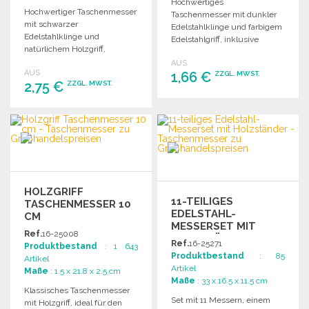
Hochwertiges
Hochwertiger Taschenmesser
Taschenmesser mit dunkler
mit schwarzer
Edelstahlklinge und farbigem
Edelstahlklinge und
Edelstahlgriff, inklusive
natürlichem Holzgriff,
individueller Verpackung.
inklusive
AUS
AUS
Sicherheitsmechanismus.
1,66 €
ZZGL. MWST.
2,75 €
ZZGL. MWST.
Lieferung in individueller
Verpackung.
BESTELLEN
BESTELLEN
Angebot anfordern
Angebot anfordern
HOLZGRIFF
11-TEILIGES
TASCHENMESSER 10
EDELSTAHL-
CM
MESSERSET MIT
Ref.
16-25008
HOLZSTÄNDER
Ref.
16-25271
Produktbestand
: 1 643
Produktbestand
: 85
Artikel
Artikel
Maße
: 1.5 x 21.8 x 2.5 cm
Maße
: 33 x 16.5 x 11.5 cm
Klassisches Taschenmesser
Set mit 11 Messern, einem
mit Holzgriff, ideal für den