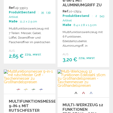
6-IN-1 MIT
ALUMINIUMGRIFF ZU
Ref.
19-33503
GROSSHANDELSPREISEN
Ref.
10-17924
Produktbestand
: 35 139
Produktbestand
: 2 543
Artikel
Artikel
Maße
: 11.2 x 2.5 cm
Maße
: 8.4 x 2.8 x 1.5 cm
Multifunktionswerkzeug mit
Multifunktionswerkzeug mit
7 Teilen: Messer, Gabel,
6 Funktionen,
Löffel, Dosenöffner und
Edelstahlzubehör,
Flaschenöffner im praktischen
Aluminiumgriff, in
Etui für unterwegs.
verschiedenen Farben. In
AUS
AUS
2,65 €
eleganter Box präsentiert.
ZZGL. MWST.
3,20 €
ZZGL. MWST.
BESTELLEN
BESTELLEN
Angebot anfordern
Angebot anfordern
MULTIFUNKTIONSMESSER
MULTI-WERKZEUG 12
9-IN-1 MIT
FUNKTIONEN
RUTSCHFESTER