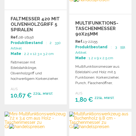
FALTMESSER 420 MIT
MULTIFUNKTIONS-
OLIVENHOLZGRIFF 5
TASCHENMESSER
SPIRALEN
90X25MM
Ref.
08-16156
EDELSTAHL HOLZ
Ref.
13-22155
Produktbestand
: 2 330
Produktbestand
: 3 591
Artikel
Artikel
Maße
: 2.2 x 12.3 x 3.2 cm
Maße
: 1.2 x 9 x 2.5 cm
Faltmesser mit
Multifunktionsmesser aus
Edelstahlklinge,
Edelstahl und Holz mit 5
Olivenholzgriff und
Funktionen: Korkenzieher,
hochwertigem Korkenzieher.
Punch, Flaschenöffner,
Kompakt und elegant, ideal
Dosenöffner und Messer. 90 x
AUS
für Weinliebhaber.
AUS
10,67 €
25 x 12 mm.
ZZGL. MWST.
1,80 €
ZZGL. MWST.
BESTELLEN
BESTELLEN
Angebot anfordern
Angebot anfordern