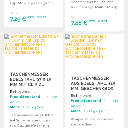
Sicherheitsverschluss, ideal
Clip. Maße: 115 x 16 x 36 mm.
für unterwegs. Maße: 110 x 19
Ideal für den täglichen
x 30 mm.
AUS
Gebrauch.
AUS
7,29 €
ZZGL. MWST.
7,48 €
ZZGL. MWST.
BESTELLEN
BESTELLEN
Angebot anfordern
Angebot anfordern
TASCHENMESSER
TASCHENMESSER
EDELSTAHL 97 X 15
AUS EDELSTAHL, 115
MM MIT CLIP ZU
MM, GESCHENKBOX
GROSSHANDELSPREISEN
Ref.
13-23137
ZU
Ref.
13-23138
Produktbestand
: 1 156
GROSSHANDELSPREISEN
Produktbestand
: 2 648
Artikel
Artikel
Maße
: 2 x 11 x 3.7 cm
Maße
: 2 x 12.5 x 4.2 cm
Taschenmesser aus Edelstahl
Kompakter Taschenmesser
mit Sicherheitsverschluss
aus Edelstahl mit
und Clip, geliefert in einer