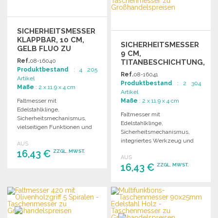
SICHERHEITSMESSER
KLAPPBAR, 10 CM,
SICHERHEITSMESSER
GELB FLUO ZU
9 CM,
GROSSHANDELSPREISEN
Ref.
08-16040
TITANBESCHICHTUNG,
Produktbestand
: 4 205
ALUMINIUMGRIFF
Ref.
08-16041
Artikel
Produktbestand
: 2 304
Maße
: 2 x 11.9 x 4 cm
Artikel
Faltmesser mit
Maße
: 2 x 11.9 x 4 cm
Edelstahlklinge,
Faltmesser mit
Sicherheitsmechanismus,
Edelstahlklinge,
vielseitigen Funktionen und
Sicherheitsmechanismus,
auffälligem Griff in
integriertes Werkzeug und
AUS
fluoreszierendem Gelb. Ideal
Clip für einfache
16,43 €
ZZGL. MWST.
für den Notfall.
AUS
Handhabung. Ideal für
16,43 €
ZZGL. MWST.
Notfälle und vielseitige
BESTELLEN
Anwendungen.
BESTELLEN
Angebot anfordern
Angebot anfordern