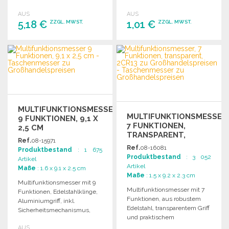
vielseitige Anwendungen.
Robust und langlebig.
AUS
AUS
5,18 €
1,01 €
ZZGL. MWST.
ZZGL. MWST.
BESTELLEN
BESTELLEN
Angebot anfordern
Angebot anfordern
MULTIFUNKTIONSMESSER
MULTIFUNKTIONSMESSER
9 FUNKTIONEN, 9,1 X
7 FUNKTIONEN,
2,5 CM
TRANSPARENT,
Ref.
08-15971
2CR13 ZU
Ref.
08-16081
Produktbestand
: 1 675
GROSSHANDELSPREISEN
Produktbestand
: 3 052
Artikel
Artikel
Maße
: 1.6 x 9.1 x 2.5 cm
Maße
: 1.5 x 9.2 x 2.3 cm
Multifunktionsmesser mit 9
Multifunktionsmesser mit 7
Funktionen, Edelstahlklinge,
Funktionen, aus robustem
Aluminiumgriff, inkl.
Edelstahl, transparentem Griff
Sicherheitsmechanismus,
und praktischem
Flaschenöffner, Schere,
Aufbewahrungsetui. Ideal für
AUS
Dosenöffner und