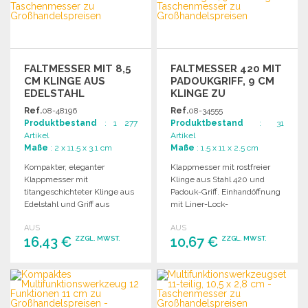
Angebot anfordern
FALTMESSER MIT 8,5
FALTMESSER 420 MIT
CM KLINGE AUS
PADOUKGRIFF, 9 CM
EDELSTAHL
KLINGE ZU
GROSSHANDELSPREISEN
Ref.
08-48196
Ref.
08-34555
Produktbestand
: 1 277
Produktbestand
: 31
Artikel
Artikel
Maße
: 2 x 11.5 x 3.1 cm
Maße
: 1.5 x 11 x 2.5 cm
Kompakter, eleganter
Klappmesser mit rostfreier
Klappmesser mit
Klinge aus Stahl 420 und
titangeschichteter Klinge aus
Padouk-Griff. Einhandöffnung
Edelstahl und Griff aus
mit Liner-Lock-
gewelltem Olivenholz.
Sicherheitssystem. Lieferung
AUS
AUS
Inklusive Gürtelclip und
in grauem Etui.
16,43 €
10,67 €
ZZGL. MWST.
ZZGL. MWST.
praktischem Etui.
BESTELLEN
BESTELLEN
Angebot anfordern
Angebot anfordern