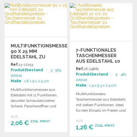
BESTELLEN
BESTELLEN
Angebot anfordern
Angebot anfordern
MULTIFUNKTIONSMESSER
7-FUNKTIONALES
90 X 25 MM
TASCHENMESSER
EDELSTAHL ZU
AUS EDELSTAHL 10
GROSSHANDELSPREISEN
Ref.
13-22153
CM
Ref.
16-24861
Produktbestand
: 3 964
Produktbestand
: 5 481
Artikel
Artikel
Maße
: 1.8 x 9 x 2.5 cm
Maße
: 1.4 x 9.3 x 2.4 cm
Multifunktionsmesser aus
Multifunktionales
Edelstahl mit 11 Funktionen,
Taschenmesser aus Edelstahl
darunter Schraubenzieher,
mit sieben Funktionen, ideal
Schere, Flaschenöffner und
für den Einsatz im Freien und
mehr. Kompakt und handlich.
im Alltag.
AUS
AUS
2,06 €
ZZGL. MWST.
1,26 €
ZZGL. MWST.
BESTELLEN