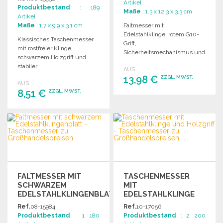
Artikel
Produktbestand
: 189
Maße
: 1.3 x 12.3 x 3.3 cm
Artikel
Maße
: 1.7 x 9.9 x 3.1 cm
Faltmesser mit
Edelstahlklinge, rotem G10-
Klassisches Taschenmesser
Griff,
mit rostfreier Klinge,
Sicherheitsmechanismus und
schwarzem Holzgriff und
Funktionen für Notfälle. Ideal
stabiler
AUS
für präzise Schnitte und
Aufbewahrungstasche. Ideal
13,98 €
ZZGL. MWST.
schwierige Anwendungen.
AUS
für den täglichen Gebrauch
8,51 €
ZZGL. MWST.
und Outdoor-Aktivitäten.
BESTELLEN
BESTELLEN
Angebot anfordern
Angebot anfordern
FALTMESSER MIT
TASCHENMESSER
SCHWARZEM
MIT
EDELSTAHLKLINGENBLATT
EDELSTAHLKLINGE
UND HOLZGRIFF
Ref.
08-15984
Ref.
10-17056
Produktbestand
: 1 180
Produktbestand
: 2 200