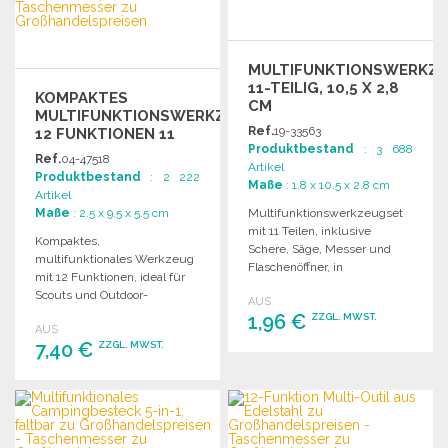
MULTIFUNKTIONSWERKZ
11-TEILIG, 10,5 X 2,8
KOMPAKTES
CM
MULTIFUNKTIONSWERKZEUG
Ref.
19-33563
12 FUNKTIONEN 11
Produktbestand
: 3 688
CM
Ref.
04-47518
Artikel
Produktbestand
: 2 222
Maße
: 1.8 x 10.5 x 2.8 cm
Artikel
Maße
: 2.5 x 9.5 x 5.5 cm
Multifunktionswerkzeugset
mit 11 Teilen, inklusive
Kompaktes,
Schere, Säge, Messer und
multifunktionales Werkzeug
Flaschenöffner, in
mit 12 Funktionen, ideal für
Geschenkbox. Ideal für den
Scouts und Outdoor-
AUS
täglichen Gebrauch.
Enthusiasten. Hochwertige
1,96 €
ZZGL. MWST.
AUS
Materialien und handliches
7,40 €
ZZGL. MWST.
Design.
BESTELLEN
BESTELLEN
Angebot anfordern
Angebot anfordern