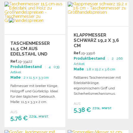
BESTELLEN
Angebot anfordern
Angebot anfordern
KLAPPMESSER
SCHWARZ 19,2 X 3,6
TASCHENMESSER
CM
11,5 CM AUS
Ref.
19-33516
EDELSTAHL UND
Produktbestand
: 2 266
HOLZ ZU
Ref.
19-33422
Artikel
GROSSHANDELSPREISEN
Produktbestand
: 4 039
Maße
: 1.8 x 19.2 x 3.6 cm
Artikel
Maße
: 2 x 11.5 x 3.3 cm
Faltbares Taschenmesser mit
Edelstahlklinge,
Faltmesser mit breiter Klinge,
ergonomischem Griff und
Holzgriff und Gürtelclip. Ideal
Sicherheitsmechanismus.
für den täglichen Gebrauch.
Ideal für den täglichen
Maße: 11,5 x 3,3 x 2 cm.
AUS
Gebrauch. Gewicht: 129 g.
5,38 €
ZZGL. MWST.
AUS
5,76 €
ZZGL. MWST.
BESTELLEN
BESTELLEN
Angebot anfordern