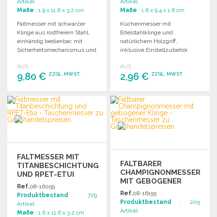
Artikel
Artikel
Maße
: 1.9 x 11.6 x 3.2 cm
Maße
: 1.6 x 9.4 x 1.6 cm
Faltmesser mit schwarzer
Küchenmesser mit
Klinge aus rostfreiem Stahl,
Edelstahlklinge und
einhändig bedienbar, mit
natürlichem Holzgriff,
Sicherheitsmechanismus und
inklusive Einstellzubehör.
praktischem Gürtelclip. Ideal
Lieferung in individueller
AUS
AUS
für präzise Schnitte.
Verpackung.
9,80 €
2,96 €
ZZGL. MWST.
ZZGL. MWST.
BESTELLEN
BESTELLEN
Angebot anfordern
Angebot anfordern
FALTMESSER MIT
FALTBARER
TITANBESCHICHTUNG
CHAMPIGNONMESSER
UND RPET-ETUI
MIT GEBOGENER
Ref.
08-16059
KLINGE
Ref.
08-16155
Produktbestand
: 729
Produktbestand
: 205
Artikel
Artikel
Maße
: 1.6 x 11.6 x 3.2 cm