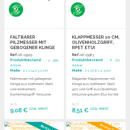
FALTBARER
KLAPPMESSER 10 CM,
PILZMESSER MIT
OLIVENHOLZGRIFF,
GEBOGENER KLINGE
RPET ETUI
Ref.
08-15929
Ref.
08-15983
Produktbestand
: 3 495
Produktbestand
: 6 211
Artikel
Artikel
Maße
: 2.1 x 14 x 3.2 cm
Maße
: 2 x 10.8 x 2.3 cm
Faltmesser mit gebogener
Eleganter Klappmesser mit
Klinge aus rostfreiem Stahl
Klinge aus rostfreiem Stahl
und exotischem
420 und Griff aus Olivenholz.
Eschenholzgriff. Inklusive
Inklusive grauem Etui für die
Naturborstenbürste und
Aufbewahrung.
AUS
AUS
grauem Nylonetui.
9,08 €
8,51 €
ZZGL. MWST.
ZZGL. MWST.
BESTELLEN
BESTELLEN
Bester Preis