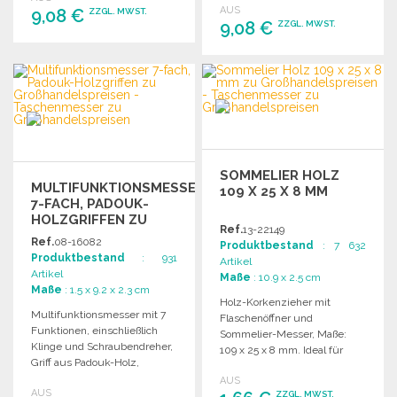
AUS
9,08 €
vielseitige Anwendungen.
ZZGL. MWST.
Schraubendreher.
9,08 €
ZZGL. MWST.
BESTELLEN
BESTELLEN
Angebot anfordern
Angebot anfordern
SOMMELIER HOLZ
MULTIFUNKTIONSMESSER
109 X 25 X 8 MM
7-FACH, PADOUK-
HOLZGRIFFEN ZU
Ref.
13-22149
GROSSHANDELSPREISEN
Ref.
08-16082
Produktbestand
: 7 632
Produktbestand
: 931
Artikel
Artikel
Maße
: 10.9 x 2.5 cm
Maße
: 1.5 x 9.2 x 2.3 cm
Holz-Korkenzieher mit
Multifunktionsmesser mit 7
Flaschenöffner und
Funktionen, einschließlich
Sommelier-Messer, Maße:
Klinge und Schraubendreher,
109 x 25 x 8 mm. Ideal für
Griff aus Padouk-Holz,
Weinliebhaber und
geliefert in einem praktischen
AUS
Gastronomie.
AUS
Etui.
ZZGL. MWST.