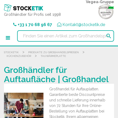
Cookie-Einstellungen
Vegea-Gruppe
Großhändler für Profis seit 1998
+33 1 70 68 96 67
Kontakt@stocketik.de

>
>
STOCKETIK
PRODUKTE ZU GROSSHANDELSPREISEN
>
KÜCHENZUBEHÖR
TAUWÄRMEPLATTE
Großhändler für
Auftaufläche | Großhandel
Großhandel für Auftauplatten.
Garantierte beste Discountpreise
und schnelle Lieferung innerhalb
von 72 Stunden für Ihre Online-
Bestellung von Auftauplatten bei
Stocketik, Ihrem allgemeinen