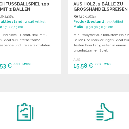
CHFUSSBALLSPIEL 120 C
US HOLZ, 2 BÄLLE ZU G
IT 2 BÄLLEN
ROSSHANDELSPREISEN
16-24984
Ref.
10-116743
duktbestand
: 2 046 Artikel
Produktbestand
: 737 Artikel
e
: 51 x 27.5 cm
Maße
: 9.5 x 36.5 x 32 cm
 und Metall-Tischfußball mit 2
Mini-Babyfoot aus robustem Holz m
n. Ideal für unterhaltsame
Bällen und Markierungen. Ideal z
eabende und Freizeitaktivitäten.
Testen Ihrer Fähigkeiten in einem
unterhaltsamen Spiel.
AUS
,53 €
15,58 €
ZZGL. MWST.
ZZGL. MWST.
BESTELLEN
BESTELLEN
Angebot anfordern
Angebot anfordern