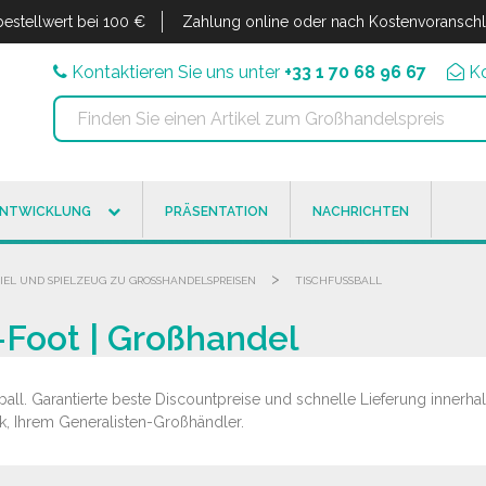
estellwert bei 100 €
Zahlung online oder nach Kostenvoransch
Kontaktieren Sie uns unter
+33 1 70 68 96 67
K
ENTWICKLUNG
PRÄSENTATION
NACHRICHTEN
>
PIEL UND SPIELZEUG ZU GROSSHANDELSPREISEN
TISCHFUSSBALL
-Foot | Großhandel
all. Garantierte beste Discountpreise und schnelle Lieferung innerha
ik, Ihrem Generalisten-Großhändler.