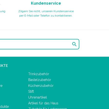
t
Kundenservice
lung
Zögern Sie nicht, unseren Kundenservice
per E-Mail oder Telefon zu kontaktieren.

UKTE
Trinkzubehör
Bastelzubehör
re
Küchenzubehör
Stift
Uhrenartikel
Artikel für das Haus
dukte
Zubehör für Lederwaren