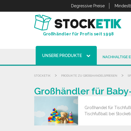
Cookie-Einstellungen
Degressive Preise
Mindestb
Großhändler für Profis seit 1998
UNSERE PRODUKTE
NACHHALTIGE 
>
>
STOCKETIK
PRODUKTE ZU GROSSHANDELSPREISEN
S
Großhändler für Baby
Großhandel für Tischfußb
Tischfußball bei Stocket