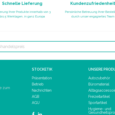
Schnelle Lieferung
Kundenzufriedenhei
erung Ihrer Produkte innerhalb von 3
Persönliche Betreuung Ihrer Bestel
bis 5 Werktagen, in ganz Europa
durch unser engagiertes Team
STOCKETIK
UNSERE PROD
Präsentation
Autozubehör
Betrieb
Büromaterial
de zum
Nachrichten
Alltagsaccessoi
AGB
Freizeitartikel
AGU
Sportartikel
Hygiene- und
Gesundheitspro