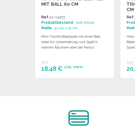
IT BALL 60 CM
TIS
M M
Ref.
02-04672
Ref.
Produktbestand
: 608 Artikel
Pro
Maße
: 9 x 50 x 52 cm
Maß
Mini-Tischfußballspiel mit einer Ball,
Holz-
ideal für Unterhaltung und Spaß in
Bälle
kleinen Räumen oder bei Partys.
Spiel
AUS
AUS
18,48 €
20
ZZGL. MWST.
BESTELLEN
Angebot anfordern