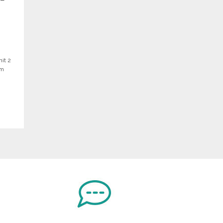
it 2
um