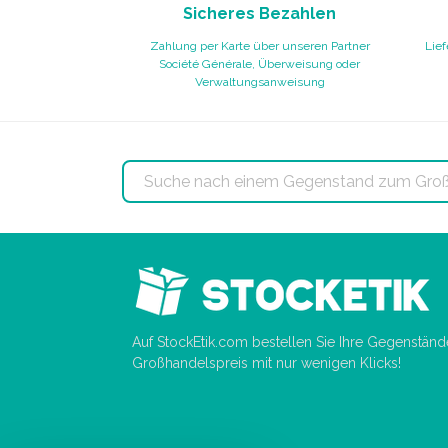
Sicheres Bezahlen
Zahlung per Karte über unseren Partner
Lief
Société Générale, Überweisung oder
Verwaltungsanweisung
Auf StockEtik.com bestellen Sie Ihre Gegenstän
Großhandelspreis mit nur wenigen Klicks!