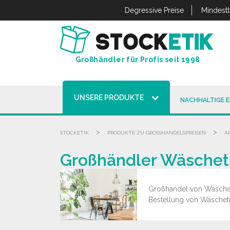
Cookie-Einstellungen
Degressive Preise
Mindestb
Großhändler für Profis seit 1998
UNSERE PRODUKTE
NACHHALTIGE 
>
>
STOCKETIK
PRODUKTE ZU GROSSHANDELSPREISEN
A
Großhändler Wäschet
Großhandel von Wäschest
Bestellung von Wäschetr