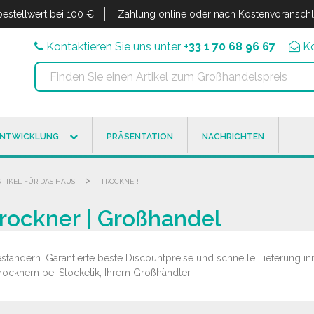
estellwert bei 100 €
Zahlung online oder nach Kostenvoransch
Kontaktieren Sie uns unter
+33 1 70 68 96 67
K
ENTWICKLUNG
PRÄSENTATION
NACHRICHTEN
>
RTIKEL FÜR DAS HAUS
TROCKNER
rockner | Großhandel
ändern. Garantierte beste Discountpreise und schnelle Lieferung inn
ocknern bei Stocketik, Ihrem Großhändler.