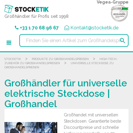
Cookie-Einstellungen
Vegea-Gruppe
Großhändler für Profis seit 1998
+33 1 70 68 96 67
Kontakt@stocketik.de

>
>
STOCKETIK
PRODUKTE ZU GROSSHANDELSPREISEN
HIGH-TECH-
>
ZUBEHÖR ZU GROSSHANDELSPREISEN
UNIVERSELLE STECKDOSE ZU
GROSSHANDELSPREISEN
Großhändler für universelle
elektrische Steckdose |
Großhandel
Großhandel mit universellen
Steckdosen. Garantierte beste
Discountpreise und schnelle