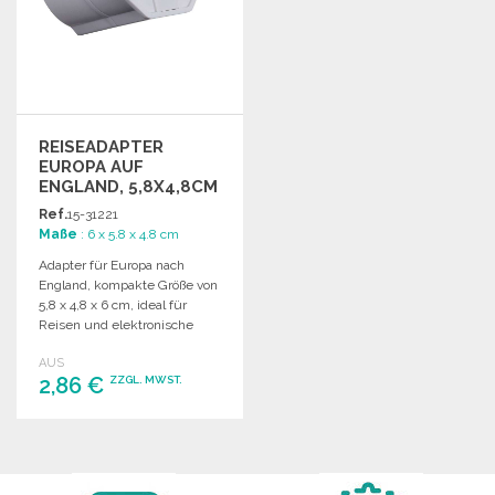
REISEADAPTER
EUROPA AUF
ENGLAND, 5,8X4,8CM
Ref.
15-31221
Maße
: 6 x 5.8 x 4.8 cm
Adapter für Europa nach
England, kompakte Größe von
5,8 x 4,8 x 6 cm, ideal für
Reisen und elektronische
Geräte.
AUS
2,86 €
ZZGL. MWST.
BESTELLEN
Angebot anfordern