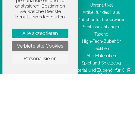
personalisieren und zu
Sportartikel
Uhrenartikel
analysieren. Bestimmen
Sie, welche Dienste
Hygiene- und
Artikel für das Haus
benutzt werden dürfen
Gesundheitsprodukte
Zubehör für Lederwaren
Taschenwaren
Schlüsselanhänger
Schönheitszubehör
Alle akzeptieren
Tasche
High-Tech-Zubehör
Verbiete alle Cookies
Textilien
Alte Materialien
Personalisieren
Spiel und Spielzeug
Material und Zubehör für CHR
/ HORECA
Feierartikel
Marke
Artikel für Sublimation
Arbeitskleidung
STOCKETIK © 2023 - ALLE RECHTE VORBEHALTEN