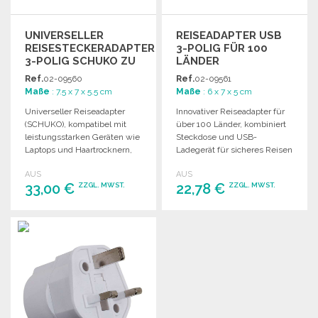
UNIVERSELLER
REISEADAPTER USB
REISESTECKERADAPTER
3-POLIG FÜR 100
3-POLIG SCHUKO ZU
LÄNDER
GROSSHANDELSPREISEN
Ref.
02-09560
Ref.
02-09561
Maße
: 7.5 x 7 x 5.5 cm
Maße
: 6 x 7 x 5 cm
Universeller Reiseadapter
Innovativer Reiseadapter für
(SCHUKO), kompatibel mit
über 100 Länder, kombiniert
leistungsstarken Geräten wie
Steckdose und USB-
Laptops und Haartrocknern,
Ladegerät für sicheres Reisen
erfüllt internationale
in Europa.
AUS
AUS
Sicherheitsstandards.
33,00 €
22,78 €
ZZGL. MWST.
ZZGL. MWST.
BESTELLEN
BESTELLEN
Angebot anfordern
Angebot anfordern