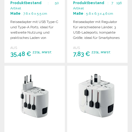
Produktbestand
: 50
Produktbestand
: 7 196
Artikel
Artikel
Maße
: 7.6 x 6 x 5.5 cm
Maße
: 5.6 x 6.3 x 4.6 cm
Reiseadapter mit USB Type-C
Reiseadapter mit Regulator
und Type-A Ports, ideal für
für verschiedene Länder, 3
weltweite Nutzung und
USB-Ladeports, kompakte
praktisches Laden von
Größe, ideal für Smartphones
Geräten unterwegs.
und Tablets.
AUS
AUS
35,48 €
7,83 €
ZZGL. MWST.
ZZGL. MWST.
BESTELLEN
BESTELLEN
Angebot anfordern
Angebot anfordern