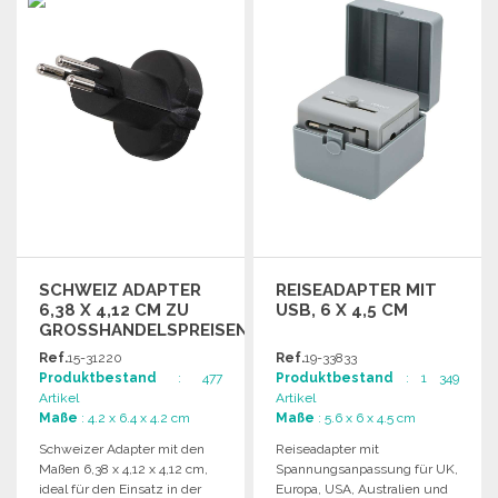
Angebot anfordern
Angebot anfordern
SCHWEIZ ADAPTER
REISEADAPTER MIT
6,38 X 4,12 CM ZU
USB, 6 X 4,5 CM
GROSSHANDELSPREISEN
Ref.
15-31220
Ref.
19-33833
Produktbestand
: 477
Produktbestand
: 1 349
Artikel
Artikel
Maße
: 4.2 x 6.4 x 4.2 cm
Maße
: 5.6 x 6 x 4.5 cm
Schweizer Adapter mit den
Reiseadapter mit
Maßen 6,38 x 4,12 x 4,12 cm,
Spannungsanpassung für UK,
ideal für den Einsatz in der
Europa, USA, Australien und