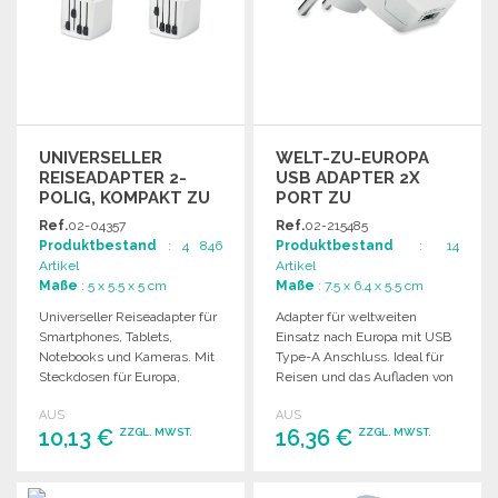
UNIVERSELLER
WELT-ZU-EUROPA
REISEADAPTER 2-
USB ADAPTER 2X
POLIG, KOMPAKT ZU
PORT ZU
GROSSHANDELSPREISEN
GROSSHANDELSPREISEN
Ref.
02-04357
Ref.
02-215485
Produktbestand
: 4 846
Produktbestand
: 14
Artikel
Artikel
Maße
: 5 x 5.5 x 5 cm
Maße
: 7.5 x 6.4 x 5.5 cm
Universeller Reiseadapter für
Adapter für weltweiten
Smartphones, Tablets,
Einsatz nach Europa mit USB
Notebooks und Kameras. Mit
Type-A Anschluss. Ideal für
Steckdosen für Europa,
Reisen und das Aufladen von
USA/Japan und
Geräten.
AUS
AUS
Australien/China.
10,13 €
16,36 €
ZZGL. MWST.
ZZGL. MWST.
Sicherheitskonform.
BESTELLEN
BESTELLEN