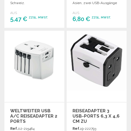
Schweiz.
Asien, zwei USB-Ausgänge
und faltbare Steckdose.
AUS
AUS
5,47 €
6,80 €
ZZGL. MWST.
ZZGL. MWST.
BESTELLEN
BESTELLEN
Angebot anfordern
Angebot anfordern
WELTWEITER USB
REISEADAPTER 3
A/C REISEADAPTER 2
USB-PORTS 6,3 X 4,6
PORTS
CM ZU
GROSSHANDELSPREISEN
Ref.
02-215484
Ref.
19-222793