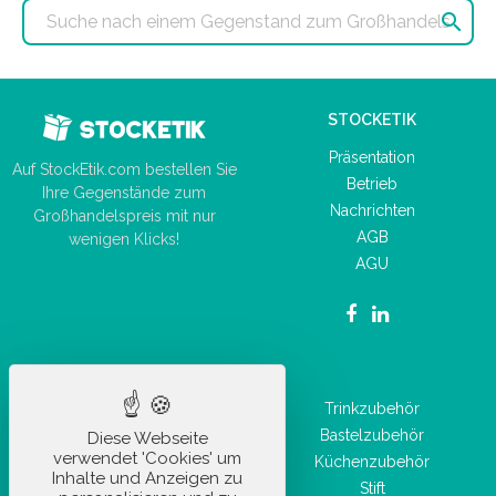

STOCKETIK
Präsentation
Auf StockEtik.com bestellen Sie
Betrieb
Ihre Gegenstände zum
Nachrichten
Großhandelspreis mit nur
AGB
wenigen Klicks!
AGU
UNSERE PRODUKTE
Autozubehör
Trinkzubehör
Büromaterial
Bastelzubehör
Diese Webseite
verwendet 'Cookies' um
Alltagsaccessoire
Küchenzubehör
Inhalte und Anzeigen zu
Freizeitartikel
Stift