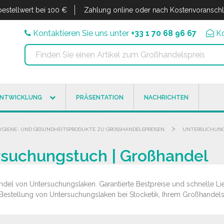
estellwert bei 100 €
Zahlung online oder nach Kostenvoransch
Kontaktieren Sie uns unter
+33 1 70 68 96 67
K
ENTWICKLUNG
PRÄSENTATION
NACHRICHTEN
>
YGIENE- UND GESUNDHEITSPRODUKTE ZU GROSSHANDELSPREISEN
UNTERSUCHUNGS
rsuchungstuch | Großhandel
del von Untersuchungslaken. Garantierte Bestpreise und schnelle Lie
Bestellung von Untersuchungslaken bei Stocketik, Ihrem Großhandels