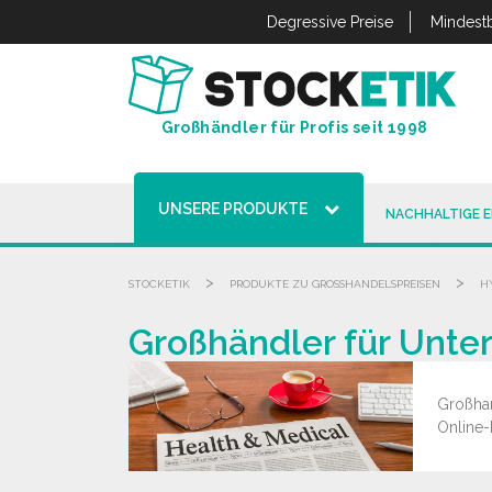
Cookie-Einstellungen
Degressive Preise
Mindestb
Großhändler für Profis seit 1998
UNSERE PRODUKTE
NACHHALTIGE 
>
>
STOCKETIK
PRODUKTE ZU GROSSHANDELSPREISEN
H
Großhändler für Unte
Großhan
Online-