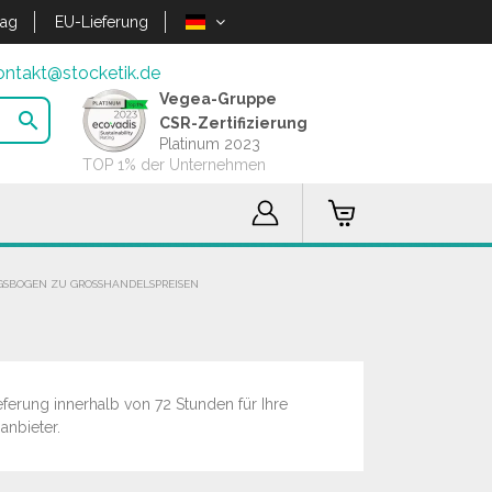
lag
EU-Lieferung
ontakt@stocketik.de
Vegea-Gruppe

CSR-Zertifizierung
Platinum 2023
TOP 1% der Unternehmen
BOGEN ZU GROSSHANDELSPREISEN
ferung innerhalb von 72 Stunden für Ihre
anbieter.