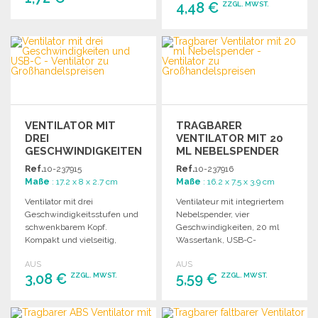
4,48 €
ZZGL. MWST.
BESTELLEN
BESTELLEN
Angebot anfordern
Angebot anfordern
VENTILATOR MIT
TRAGBARER
DREI
VENTILATOR MIT 20
GESCHWINDIGKEITEN
ML NEBELSPENDER
UND USB-C
Ref.
10-237915
Ref.
10-237916
Maße
: 17.2 x 8 x 2.7 cm
Maße
: 16.2 x 7.5 x 3.9 cm
Ventilator mit drei
Ventilateur mit integriertem
Geschwindigkeitsstufen und
Nebelspender, vier
schwenkbarem Kopf.
Geschwindigkeiten, 20 ml
Kompakt und vielseitig,
Wassertank, USB-C-
betrieben über integrierte
kompatibel und tragbares
AUS
AUS
USB Type C-Batterie.
Design. Ideal für
3,08 €
5,59 €
ZZGL. MWST.
ZZGL. MWST.
verschiedene Anwendungen.
BESTELLEN
BESTELLEN