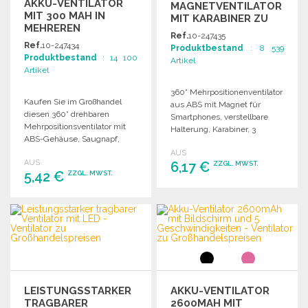
AKKU-VENTILATOR
MAGNETVENTILATOR
MIT 300 MAH IN
MIT KARABINER ZU
MEHREREN
GROSSHANDELSPREISEN
Ref.
10-247435
POSITIONEN
Ref.
10-247434
Produktbestand
: 8 539
Produktbestand
: 14 100
Artikel
Artikel
360° Mehrpositionenventilator
Kaufen Sie im Großhandel
aus ABS mit Magnet für
diesen 360° drehbaren
Smartphones, verstellbare
Mehrpositionsventilator mit
Halterung, Karabiner, 3
ABS-Gehäuse, Saugnapf,
Geschwindigkeiten, USB A
verstellbarem Ständer,
AUS
auf USB C Kabel inklusive
AUS
Karabiner, 3
6,17 €
ZZGL. MWST.
und 300 mAh Batterie;
5,42 €
ZZGL. MWST.
Geschwindigkeiten und 300
Großhandel kaufen.
mAh Akku sowie USB-
BESTELLEN
A/USB-C Kabel.
BESTELLEN
Angebot anfordern
Angebot anfordern
LEISTUNGSSTARKER
AKKU-VENTILATOR
TRAGBARER
2600MAH MIT