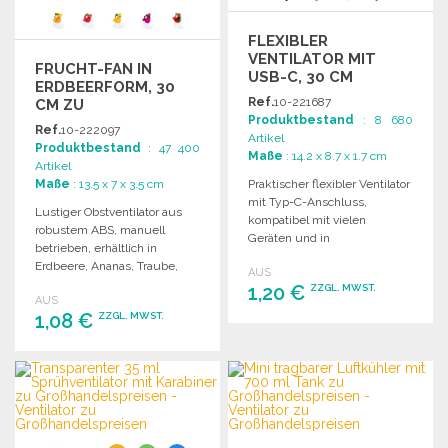
FLEXIBLER
VENTILATOR MIT
FRUCHT-FAN IN
USB-C, 30 CM
ERDBEERFORM, 30
Ref.
10-221687
CM ZU
Produktbestand
: 8 680
GROSSHANDELSPREISEN
Ref.
10-222097
Artikel
Produktbestand
: 47 400
Maße
: 14.2 x 8.7 x 1.7 cm
Artikel
Maße
: 13.5 x 7 x 3.5 cm
Praktischer flexibler Ventilator
mit Typ-C-Anschluss,
Lustiger Obstventilator aus
kompatibel mit vielen
robustem ABS, manuell
Geräten und in
betrieben, erhältlich in
verschiedenen Farben
Erdbeere, Ananas, Traube,
AUS
erhältlich. Individuelle
Wassermelone oder Orange.
1,20 €
ZZGL. MWST.
Kraftverpackung.
AUS
Einzelverpackung in
1,08 €
ZZGL. MWST.
Recyclingbeutel.
BESTELLEN
BESTELLEN
Angebot anfordern
Angebot anfordern