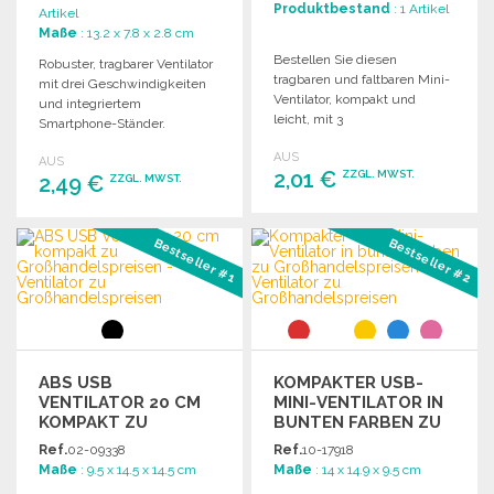
Produktbestand
: 1 Artikel
Artikel
Maße
: 13.2 x 7.8 x 2.8 cm
Bestellen Sie diesen
Robuster, tragbarer Ventilator
tragbaren und faltbaren Mini-
mit drei Geschwindigkeiten
Ventilator, kompakt und
und integriertem
leicht, mit 3
Smartphone-Ständer.
Geschwindigkeiten, 300 mAh
Inklusive 300 mAh Batterie
AUS
Batterie, USB-C-Kabel
AUS
und Mikro-USB-Kabel.
2,01 €
ZZGL. MWST.
2,49 €
enthalten, Maße 17×8×2,7 cm,
ZZGL. MWST.
geliefert im Karton,
unterverpackt 50.
BESTELLEN
BESTELLEN
Bestseller #1
Bestseller #2
Angebot anfordern
Angebot anfordern
ABS USB
KOMPAKTER USB-
VENTILATOR 20 CM
MINI-VENTILATOR IN
KOMPAKT ZU
BUNTEN FARBEN ZU
GROSSHANDELSPREISEN
GROSSHANDELSPREISEN
Ref.
02-09338
Ref.
10-17918
Maße
: 9.5 x 14.5 x 14.5 cm
Maße
: 14 x 14.9 x 9.5 cm