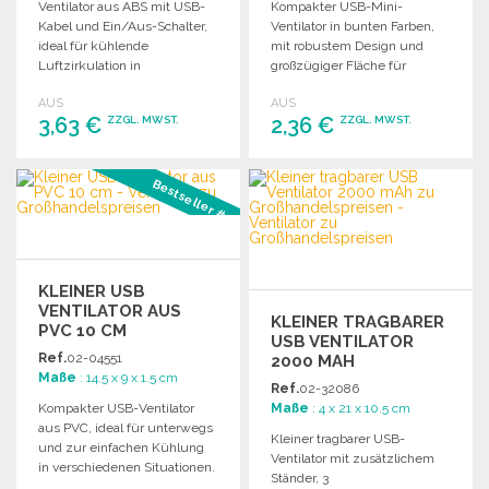
Ventilator aus ABS mit USB-
Kompakter USB-Mini-
Kabel und Ein/Aus-Schalter,
Ventilator in bunten Farben,
ideal für kühlende
mit robustem Design und
Luftzirkulation in
großzügiger Fläche für
verschiedenen
individuelle Bedruckung. In
AUS
AUS
Anwendungen.
stilvoller
3,63 €
2,36 €
ZZGL. MWST.
ZZGL. MWST.
Geschenkverpackung.
BESTELLEN
BESTELLEN
Bestseller #3
Angebot anfordern
Angebot anfordern
KLEINER USB
VENTILATOR AUS
KLEINER TRAGBARER
PVC 10 CM
USB VENTILATOR
Ref.
02-04551
2000 MAH
Maße
: 14.5 x 9 x 1.5 cm
Ref.
02-32086
Kompakter USB-Ventilator
Maße
: 4 x 21 x 10.5 cm
aus PVC, ideal für unterwegs
Kleiner tragbarer USB-
und zur einfachen Kühlung
Ventilator mit zusätzlichem
in verschiedenen Situationen.
Ständer, 3