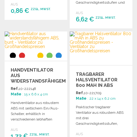
Geschwindigkeitsstufen und
AUS
2000 mAh
0,86 €
ZZGL. MWST.
AUS
wiederaufladbarem Akku.
6,62 €
ZZGL. MWST.
BESTELLEN
BESTELLEN
Angebot anfordern
Angebot anfordern
HANDVENTILATOR
TRAGBARER
AUS
HALSVENTILATOR
WIDERSTANDSFÄHIGEM
800 MAH IN ABS
ABS, BUNT
Ref.
10-222148
Ref.
10-221709
Maße
: 15 x 6.6 x 4 cm
Maße
: 22 x 14 x 6.2 cm
Handventilator aus robustem
Praktischer tragbarer
ABS mit seitlichem Ein/Aus-
Ventilator aus robustem ABS
Schalter, erhältlich in
mit drei
verschiedenen lebhaften
Geschwindigkeitsstufen,
Farben. Batteriebetrieben -
wiederaufladbar und im
AUS
2xAA nicht enthalten.
AUS
1,72 €
stylischen Halsband-Design.
ZZGL. MWST.
Individuell verpackt.