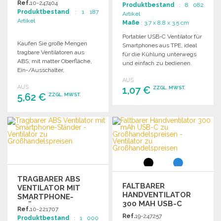
Ref.
10-247404
Produktbestand
: 8 082
Produktbestand
: 1 187
Artikel
Artikel
Maße
: 3.7 x 8.8 x 3.5 cm
Portabler USB-C Ventilator für
Kaufen Sie große Mengen
Smartphones aus TPE, ideal
tragbare Ventilatoren aus
für die Kühlung unterwegs
ABS, mit matter Oberfläche,
und einfach zu bedienen.
Ein-/Ausschalter,
Aluminiumkarabiner, 3
AUS
AUS
Geschwindigkeiten, 26 W,
1,07 €
ZZGL. MWST.
5,62 €
ZZGL. MWST.
14500 1200 mAh Batterie,
USB-C Eingang und Kabel
BESTELLEN
inklusive.
BESTELLEN
Angebot anfordern
Angebot anfordern
TRAGBARER ABS
FALTBARER
VENTILATOR MIT
HANDVENTILATOR
SMARTPHONE-
300 MAH USB-C
STÄNDER ZU
Ref.
10-221707
GROSSHANDELSPREISEN
Ref.
19-247257
Produktbestand
: 1 000