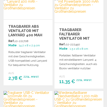
Angebot anfordern
Angebot anfordern
TRAGBARER ABS
TRAGBARER
VENTILATOR MIT
FALTBARER
LANYARD 400 MAH
VENTILATOR MIT
ZU
Ref.
10-221708
POWERBANK 3000
GROSSHANDELSPREISEN
Ref.
02-222450
Maße
: 14.2 x 8 x 2.5 cm
MAH
Maße
: 1.5 x 16 x 8 cm
Robuster tragbarer Ventilator
Portabler, faltbarer Ventilator
mit drei Geschwindigkeiten,
mit einstellbarem Lanyard. 4
USB-kompatibel und Lanyard
Geschwindigkeiten, auch als
für bequeme Nutzung.
Bürov ventilator nutzbar.
Individuelle Verpackung in
Wiederaufladbare Powerbank
AUS
Kraftpapier.
AUS
2,78 €
(3000 mAh).
ZZGL. MWST.
11,35 €
ZZGL. MWST.
BESTELLEN
BESTELLEN
Angebot anfordern
Angebot anfordern