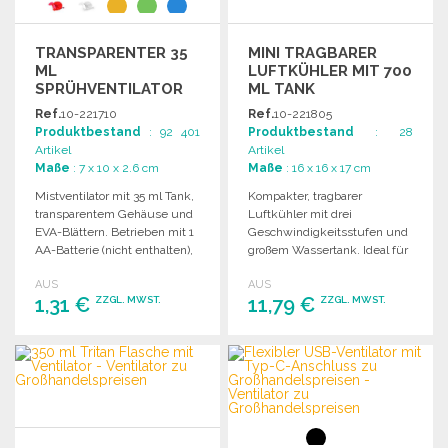
TRANSPARENTER 35
MINI TRAGBARER
ML
LUFTKÜHLER MIT 700
SPRÜHVENTILATOR
ML TANK
MIT KARABINER
Ref.
10-221710
Ref.
10-221805
Produktbestand
: 92 401
Produktbestand
: 28
Artikel
Artikel
Maße
: 7 x 10 x 2.6 cm
Maße
: 16 x 16 x 17 cm
Mistventilator mit 35 ml Tank,
Kompakter, tragbarer
transparentem Gehäuse und
Luftkühler mit drei
EVA-Blättern. Betrieben mit 1
Geschwindigkeitsstufen und
AA-Batterie (nicht enthalten),
großem Wassertank. Ideal für
inklusive passendem
eine angenehme
AUS
AUS
Karabiner.
Raumtemperatur.
1,31 €
11,79 €
ZZGL. MWST.
ZZGL. MWST.
BESTELLEN
BESTELLEN
Angebot anfordern
Angebot anfordern