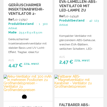
EVA-LAMELLEN-ABS-
GERÄUSCHARMER
VENTILATOR MIT
INSEKTENABWEHR-
LED-LAMPE ZU
VENTILATOR 2-
GROSSHANDELSPREISEN
Ref.
10-247436
BLATT
Ref.
10-237917
Produktbestand
: 42 123
Produktbestand
: 1 300
Artikel
Artikel
Maße
: 25.5 x 8.5 x 8.5 cm
Kompakter Ventilator mit
Geräuscharmer
glänzendem ABS-Gehäuse,
Insektenabwehrventilator mit
weichen EVA-Blättern,
stabiler Basis und UV-Licht-
seitlichen Schaltern, LED-
Effekt. Tragbar, ideal für
Taschenlampe und farbigem
Innen- und Außenbereiche.
AUS
Karabiner. Funktioniert mit 2
AUS
Batteriebetrieb.
2,47 €
ZZGL. MWST.
AA-Batterien (nicht
4,47 €
ZZGL. MWST.
enthalten), im Großhandel
erhältlich.
BESTELLEN
BESTELLEN
Angebot anfordern
Angebot anfordern
FALTBARER ABS-