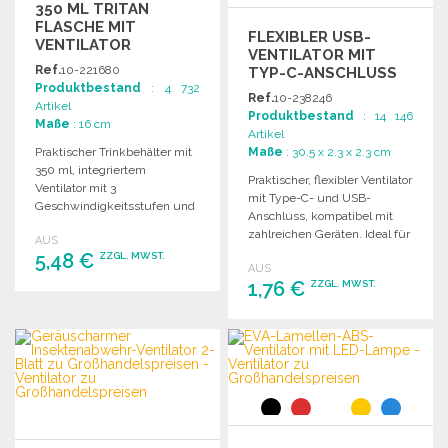
350 ML TRITAN
FLASCHE MIT
FLEXIBLER USB-
VENTILATOR
VENTILATOR MIT
Ref.
10-221680
TYP-C-ANSCHLUSS
Produktbestand
: 4 732
Ref.
10-238246
Artikel
Produktbestand
: 14 146
Maße
: 16 cm
Artikel
Praktischer Trinkbehälter mit
Maße
: 30.5 x 2.3 x 2.3 cm
350 ml, integriertem
Praktischer, flexibler Ventilator
Ventilator mit 3
mit Type-C- und USB-
Geschwindigkeitsstufen und
Anschluss, kompatibel mit
1200 mAh Batterie, ideal für
zahlreichen Geräten. Ideal für
AUS
unterwegs.
unterwegs und zu Hause.
5,48 €
ZZGL. MWST.
AUS
1,76 €
ZZGL. MWST.
BESTELLEN
BESTELLEN
Angebot anfordern
Angebot anfordern