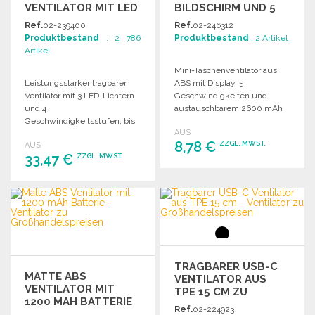
VENTILATOR MIT LED
BILDSCHIRM UND 5
GESCHWINDIGKEITEN
Ref.
02-239400
Ref.
02-246312
Produktbestand
: 2 786
Produktbestand
: 2 Artikel
Artikel
Mini-Taschenventilator aus
Leistungsstarker tragbarer
ABS mit Display, 5
Ventilator mit 3 LED-Lichtern
Geschwindigkeiten und
und 4
austauschbarem 2600 mAh
Geschwindigkeitsstufen, bis
Lithium-Akku. Kaufen Sie im
AUS
zu 130.000 U/min und einer
Großhandel, um Ihre
8,78 €
ZZGL. MWST.
AUS
integrierten 4000 mAh
Verkaufsstellen und
33,47 €
ZZGL. MWST.
Batterie.
Veranstaltungen
auszustatten.
BESTELLEN
BESTELLEN
Angebot anfordern
Angebot anfordern
TRAGBARER USB-C
MATTE ABS
VENTILATOR AUS
VENTILATOR MIT
TPE 15 CM ZU
1200 MAH BATTERIE
GROSSHANDELSPREISEN
Ref.
02-224923