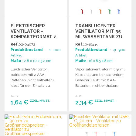
ELEKTRISCHER
TRANSLUCENTER
VENTILATOR -
VENTILATOR MIT 35
KOMPAKTFORMAT 2
ML WASSERTANK ZU
AAA
GROSSHANDELSPREISEN
Ref.
02-04072
Ref.
10-19435
Produktbestand
: 1 000
Produktbestand
: 41 900
Artikel
Artikel
Maße
: 2.8 x 10 x 3.2 cm
Maße
: 16 x 8.5 x 8 cm
Elektrischer Ventilator,
Vaporisatorventilator mit 35 ml
betrieben mit 2 AAA-
Kapazität und transparentem
Batterien (nicht enthalten),
Behälter. Läuft mit 2 AA-
ideal für den Einsatz zu
Batterien, nicht enthalten.
Hause oder im Büro.
AUS
AUS
1,64 €
2,34 €
ZZGL. MWST.
ZZGL. MWST.
BESTELLEN
BESTELLEN
Angebot anfordern
Angebot anfordern