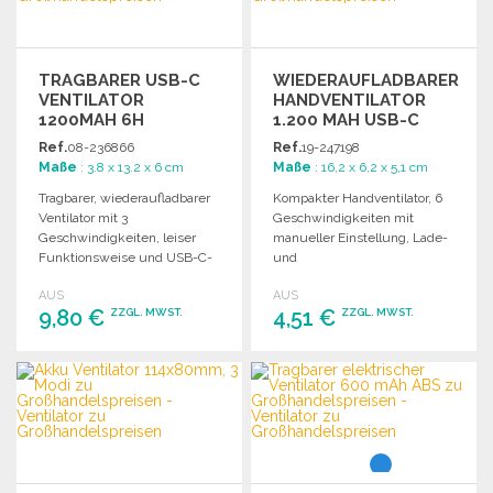
TRAGBARER USB-C
WIEDERAUFLADBARER
VENTILATOR
HANDVENTILATOR
1200MAH 6H
1.200 MAH USB-C
Ref.
08-236866
Ref.
19-247198
Maße
: 3.8 x 13.2 x 6 cm
Maße
: 16,2 x 6,2 x 5,1 cm
Tragbarer, wiederaufladbarer
Kompakter Handventilator, 6
Ventilator mit 3
Geschwindigkeiten mit
Geschwindigkeiten, leiser
manueller Einstellung, Lade-
Funktionsweise und USB-C-
und
Anschluss. Ideal für
Geschwindigkeitsanzeige,
AUS
AUS
individuelle Erfrischung
umbaubare Griff- und Stütze,
9,80 €
4,51 €
ZZGL. MWST.
ZZGL. MWST.
unterwegs.
1.200 mAh Batterie, USB-C-
Kabel enthalten. Großhandel
kaufen.
BESTELLEN
BESTELLEN
Angebot anfordern
Angebot anfordern