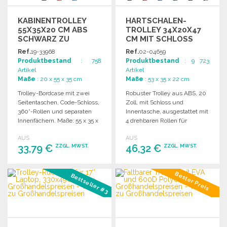
KABINENTROLLEY
HARTSCHALEN-
55X35X20 CM ABS
TROLLEY 34X20X47
SCHWARZ ZU
CM MIT SCHLOSS
GROSSHANDELSPREISEN
Ref.
19-33968
Ref.
02-04659
Produktbestand
: 758
Produktbestand
: 9 723
Artikel
Artikel
Maße
: 20 x 55 x 35 cm
Maße
: 53 x 35 x 22 cm
Trolley-Bordcase mit zwei
Robuster Trolley aus ABS, 20
Seitentaschen, Code-Schloss,
Zoll, mit Schloss und
360°-Rollen und separaten
Innentasche, ausgestattet mit
Innenfächern. Maße: 55 x 35 x
4 drehbaren Rollen für
20 cm.
einfachen Transport.
AUS
AUS
33,79 €
46,32 €
ZZGL. MWST.
ZZGL. MWST.
BESTELLEN
BESTELLEN
Bester Preis
Bestseller #3
Angebot anfordern
Angebot anfordern