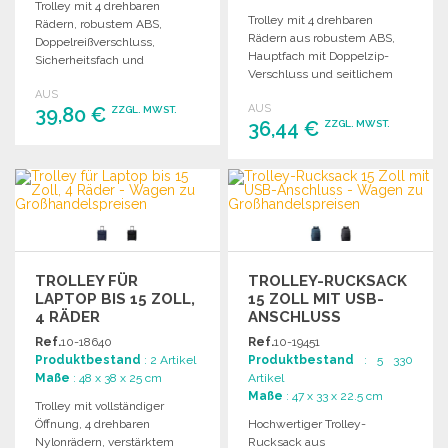
Trolley mit 4 drehbaren
Trolley mit 4 drehbaren
Rädern, robustem ABS,
Rädern aus robustem ABS,
Doppelreißverschluss,
Hauptfach mit Doppelzip-
Sicherheitsfach und
Verschluss und seitlichem
komfortabler Handhabung.
Sicherheitsfach. Bequeme
AUS
Ideal für Reisen und
AUS
39,80 €
Doppelhandgriffe.
ZZGL. MWST.
Aufbewahrung.
36,44 €
ZZGL. MWST.
BESTELLEN
BESTELLEN
Angebot anfordern
Angebot anfordern
TROLLEY FÜR
TROLLEY-RUCKSACK
LAPTOP BIS 15 ZOLL,
15 ZOLL MIT USB-
4 RÄDER
ANSCHLUSS
Ref.
10-18640
Ref.
10-19451
Produktbestand
: 2 Artikel
Produktbestand
: 5 330
Maße
: 48 x 38 x 25 cm
Artikel
Maße
: 47 x 33 x 22.5 cm
Trolley mit vollständiger
Öffnung, 4 drehbaren
Hochwertiger Trolley-
Nylonrädern, verstärktem
Rucksack aus