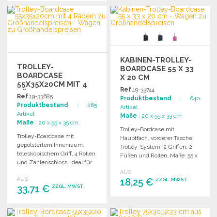
BESTELLEN
BESTELLEN
Angebot anfordern
Angebot anfordern
KABINEN-TROLLEY-
TROLLEY-
BOARDCASE 55 X 33
BOARDCASE
X 20 CM
55X35X20CM MIT 4
Ref.
19-33744
RÄDERN ZU
Ref.
19-33685
Produktbestand
: 640
GROSSHANDELSPREISEN
Produktbestand
: 265
Artikel
Artikel
Maße
: 20 x 55 x 33 cm
Maße
: 20 x 55 x 35 cm
Trolley-Bordcase mit
Trolley-Boardcase mit
Hauptfach, vorderer Tasche,
gepolstertem Innenraum,
Trolley-System, 2 Griffen, 2
teleskopischem Griff, 4 Rollen
Füßen und Rollen. Maße: 55 x
und Zahlenschloss, ideal für
33 x 20 cm.
Low-Cost-Flüge. Größe:
AUS
AUS
55x35x20cm.
18,25 €
ZZGL. MWST.
33,71 €
ZZGL. MWST.
BESTELLEN
BESTELLEN