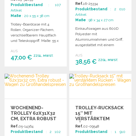
KÜHLFACH ZU
Ref.
16-25334
Produktbestand
: 107
GROSSHANDELSPREISEN
Produktbestand
: 2 010
Artikel
Artikel
Maße
: 20 x 55 x 38 cm
Maße
: 98 x 34 x 27 cm
Trolley-Boardcase mit 4
Einkaufswagen aus 600D
Rollen, Organizer-Fächern,
Polyester mit
verschließbarem Hauptfach
Aluminiumrahmen und Griff,
und Teleskopgriff. Maße: 55 x
ausgestattet mit einem
38 x 20 cm.
isolierten Fach für optimale
AUS
AUS
47,00 €
Frische.
ZZGL. MWST.
38,56 €
ZZGL. MWST.
BESTELLEN
BESTELLEN
Angebot anfordern
Angebot anfordern
WOCHENEND-
TROLLEY-RUCKSACK
TROLLEY 62X31X32
15'' MIT
CM, EXTRA ROBUST
VERSTÄRKTEM
RÜCKEN ZU
Ref.
05-14364
Ref.
02-09548
GROSSHANDELSPREISEN
Produktbestand
: 2 102
Produktbestand
: 1 910