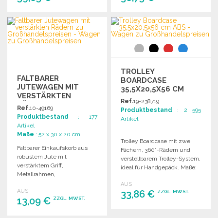
BESTELLEN
BESTELLEN
Angebot anfordern
Angebot anfordern
TROLLEY
FALTBARER
BOARDCASE
JUTEWAGEN MIT
35,5X20,5X56 CM
VERSTÄRKTEN
ABS
Ref.
19-238719
RÄDERN
Ref.
10-49169
Produktbestand
: 2 595
Produktbestand
: 177
Artikel
Artikel
Maße
: 52 x 30 x 20 cm
Trolley Boardcase mit zwei
Faltbarer Einkaufskorb aus
Fächern, 360°-Rädern und
robustem Jute mit
verstellbarem Trolley-System,
verstärktem Griff,
ideal für Handgepäck. Maße:
Metallrahmen,
35,5 x 20,5 x 56 cm.
Reißverschlusstasche und
AUS
AUS
schützenden
33,86 €
ZZGL. MWST.
13,09 €
ZZGL. MWST.
Gummistoppern.
Hochwertige Räder.
BESTELLEN