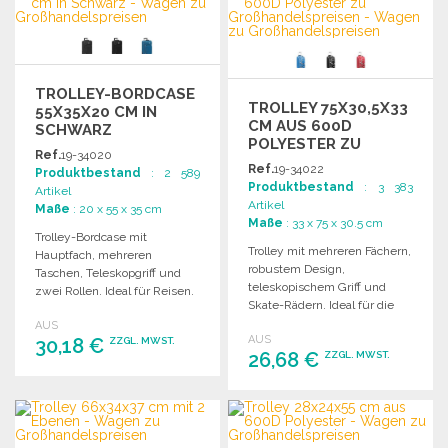
Angebot anfordern
Angebot anfordern
TROLLEY-BORDCASE
TROLLEY 75X30,5X33
55X35X20 CM IN
CM AUS 600D
SCHWARZ
POLYESTER ZU
Ref.
19-34020
GROSSHANDELSPREISEN
Ref.
19-34022
Produktbestand
: 2 589
Produktbestand
: 3 383
Artikel
Artikel
Maße
: 20 x 55 x 35 cm
Maße
: 33 x 75 x 30.5 cm
Trolley-Bordcase mit
Trolley mit mehreren Fächern,
Hauptfach, mehreren
robustem Design,
Taschen, Teleskopgriff und
teleskopischem Griff und
zwei Rollen. Ideal für Reisen.
Skate-Rädern. Ideal für die
Größe: 55 x 35 x 20 cm.
Organisation von Gepäck.
AUS
AUS
30,18 €
ZZGL. MWST.
26,68 €
ZZGL. MWST.
BESTELLEN
BESTELLEN
Angebot anfordern
Angebot anfordern