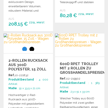
exklusivem Design,
Teleskopgriff und stabilen
erweiterbarem Volumen,
Rollen. Ideal für Reisen und
robustem Material und
AUS
Transport.
80,28 €
ZZGL. MWST.
praktischem 360°-
AUS
Drehgestell. Ideal für Reisen.
208,15 €
ZZGL. MWST.
BESTELLEN
Angebot anfordern
BESTELLEN
Angebot anfordern
2-ROLLEN RUCKSACK
600D RPET TROLLEY
AUS 300D
MIT 2 ROLLEN ZU
POLYESTER, 15 ZOLL
GROSSHANDELSPREISEN
Ref.
10-221832
Ref.
02-219902
Produktbestand
: 4 000
Produktbestand
: 1 389
Artikel
Artikel
Maße
: 51 x 33.5 x 21 cm
Maße
: 23 x 51 x 33 cm
Hochwertiger 2-Rad-
Weicher Trolley aus 600D
Rucksack aus 300D-
Polyester mit zwei großen
Polyester mit gepolstertem
Reißverschlussfächern, einer
Laptopfach, verstärkter