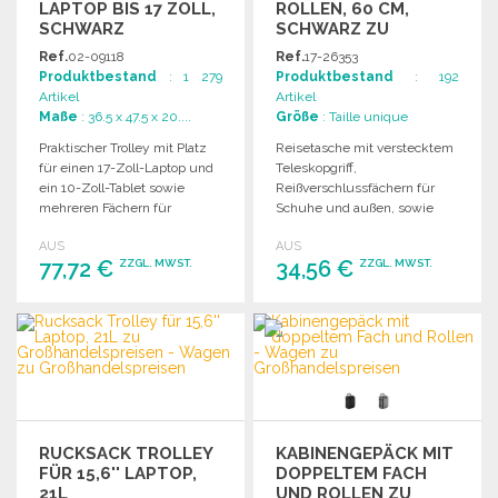
LAPTOP BIS 17 ZOLL,
ROLLEN, 60 CM,
SCHWARZ
SCHWARZ ZU
GROSSHANDELSPREISEN
Ref.
02-09118
Ref.
17-26353
Produktbestand
: 1 279
Produktbestand
: 192
Artikel
Artikel
Maße
: 36.5 x 47.5 x 20....
Größe
: Taille unique
Praktischer Trolley mit Platz
Reisetasche mit verstecktem
für einen 17-Zoll-Laptop und
Teleskopgriff,
ein 10-Zoll-Tablet sowie
Reißverschlussfächern für
mehreren Fächern für
Schuhe und außen, sowie
optimale Organisation.
robusten Rollen für einfachen
AUS
AUS
Transport.
77,72 €
34,56 €
ZZGL. MWST.
ZZGL. MWST.
BESTELLEN
BESTELLEN
Angebot anfordern
Angebot anfordern
RUCKSACK TROLLEY
KABINENGEPÄCK MIT
FÜR 15,6'' LAPTOP,
DOPPELTEM FACH
21L
UND ROLLEN ZU