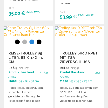
vorderen
Außengriff und praktischen
Reißverschlusstasche, zwei
AUS
Fronttaschen.
AUS
35,02 €
Griffen und zwei Rollen.
ZZGL. MWST.
53,99 €
ZZGL. MWST.
BESTELLEN
BESTELLEN
Angebot anfordern
Angebot anfordern
REISE-TROLLEY 85
TROLLEY 600D RPET
LITER, 68 X 37 X 34
MIT TSA-
CM
ZIPVERSCHLUSS
Ref.
19-222827
Ref.
10-221332
Produktbestand
: 1 235
Produktbestand
: 353
Artikel
Artikel
Maße
: 34 x 68 x 37 cm
Maße
: 53 x 33.5 x 23 cm
Reise-Trolley mit 85 Litern,
Trolley aus strapazierfähigem
separaten Fächern,
600D RPET mit TSA-
gepolsterten Tragegriffen,
konformem Hauptfach,
Teleskopgriff und leisen
vielseitigen Taschen und
Rollen für einfachen
komfortablen Transportgriffen.