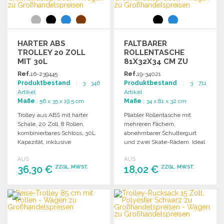
HARTER ABS
FALTBARER
TROLLEY 20 ZOLL
ROLLENTASCHE
MIT 30L
81X32X34 CM ZU
GROSSHANDELSPREISEN
Ref.
16-239445
Ref.
19-34021
Produktbestand
: 3 346
Produktbestand
: 3 711
Artikel
Artikel
Maße
: 56 x 35 x 19.5 cm
Maße
: 34 x 81 x 32 cm
Trolley aus ABS mit harter
Pliabler Rollentasche mit
Schale, 20 Zoll, 8 Rollen,
mehreren Fächern,
kombinierbares Schloss, 30L
abnehmbarer Schultergurt
Kapazität, inklusive
und zwei Skate-Rädern. Ideal
Geschenkverpackung.
als Reisetasche. Maße: 81 x 32
AUS
AUS
x 34 cm.
36,30 €
18,02 €
ZZGL. MWST.
ZZGL. MWST.
BESTELLEN
BESTELLEN
Angebot anfordern
Angebot anfordern