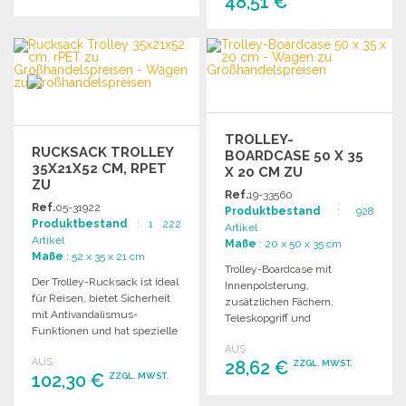
48,51 €
BESTELLEN
BESTELLEN
Angebot anfordern
Angebot anfordern
TROLLEY-
RUCKSACK TROLLEY
BOARDCASE 50 X 35
35X21X52 CM, RPET
X 20 CM ZU
ZU
GROSSHANDELSPREISEN
Ref.
19-33560
GROSSHANDELSPREISEN
Ref.
05-31922
Produktbestand
: 928
Produktbestand
: 1 222
Artikel
Artikel
Maße
: 20 x 50 x 35 cm
Maße
: 52 x 35 x 21 cm
Trolley-Boardcase mit
Der Trolley-Rucksack ist ideal
Innenpolsterung,
für Reisen, bietet Sicherheit
zusätzlichen Fächern,
mit Antivandalismus-
Teleskopgriff und
Funktionen und hat spezielle
Rollensystem. Ideal für
Fächer für Laptop und
AUS
Kabinengepäck bei
AUS
Kleidung.
28,62 €
ZZGL. MWST.
Billigfluggesellschaften.
102,30 €
ZZGL. MWST.