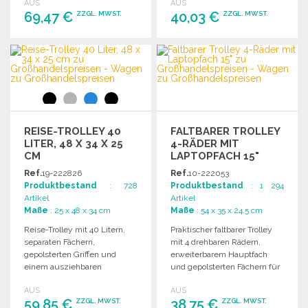
AUS
AUS
Transport.
Ideal für Reisende.
69,47 €
40,03 €
ZZGL. MWST.
ZZGL. MWST.
BESTELLEN
BESTELLEN
Angebot anfordern
Angebot anfordern
REISE-TROLLEY 40
FALTBARER TROLLEY
LITER, 48 X 34 X 25
4-RÄDER MIT
CM
LAPTOPFACH 15"
Ref.
19-222826
Ref.
10-222053
Produktbestand
: 728
Produktbestand
: 1 294
Artikel
Artikel
Maße
: 25 x 48 x 34 cm
Maße
: 54 x 35 x 24.5 cm
Reise-Trolley mit 40 Litern,
Praktischer faltbarer Trolley
separaten Fächern,
mit 4 drehbaren Rädern,
gepolsterten Griffen und
erweiterbarem Hauptfach
einem ausziehbaren
und gepolsterten Fächern für
Trolleysystem für einfachen
Laptop und Tablet.
AUS
AUS
Transport.
59,85 €
38,75 €
ZZGL. MWST.
ZZGL. MWST.