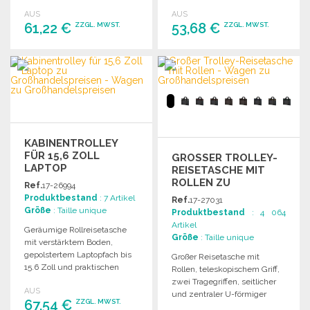
für Reisen und Transport.
Reisen und Transport.
AUS
AUS
61,22 €
53,68 €
ZZGL. MWST.
ZZGL. MWST.
BESTELLEN
BESTELLEN
Angebot anfordern
Angebot anfordern
KABINENTROLLEY
FÜR 15,6 ZOLL
GROSSER TROLLEY-R
LAPTOP
EISETASCHE MIT R
OLLEN ZU G
Ref.
17-26994
ROSSHANDELSPREISEN
Produktbestand
: 7 Artikel
Ref.
17-27031
Größe
: Taille unique
Produktbestand
: 4 064
Artikel
Geräumige Rollreisetasche
Größe
: Taille unique
mit verstärktem Boden,
gepolstertem Laptopfach bis
Großer Reisetasche mit
15.6 Zoll und praktischen
Rollen, teleskopischem Griff,
Aufbewahrungstaschen.
zwei Tragegriffen, seitlicher
AUS
und zentraler U-förmiger
67,54 €
ZZGL. MWST.
Tasche sowie