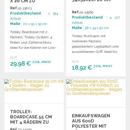
X 20 CM ZU
GROSSHANDELSPREISEN
Ref.
19-33823
Ref.
19-33969
Produktbestand
: 1 914
Produktbestand
: 4 127
Artikel
Artikel
Maße
: 20 x 55 x 35 cm
Maße
: 28 x 34 x 52 cm
Trolley-Boardcase mit 2
Trolley-Rucksack mit
Fächern, Trolley-System, 4
mehreren Fächern,
Rollen und Zahlenschloss,
gepolstertem Laptopfach und
ideal für die Kabine von Low-
ausziehbarem Griff. Ideal für
Cost-Fluggesellschaften.
Schule und Reisen.
AUS
AUS
29,98 €
ZZGL. MWST.
18,92 €
ZZGL. MWST.
BESTELLEN
BESTELLEN
Angebot anfordern
Angebot anfordern
TROLLEY-
EINKAUFSWAGEN
BOARDCASE 55 CM
AUS 600D
MIT 4 RÄDERN ZU
POLYESTER MIT
GROSSHANDELSPREISEN
Ref.
19-34099