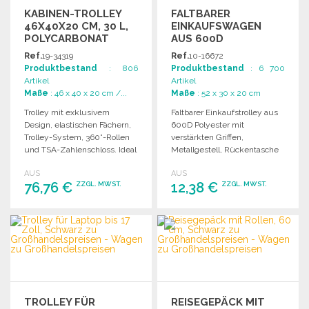
KABINEN-TROLLEY
FALTBARER
46X40X20 CM, 30 L,
EINKAUFSWAGEN
POLYCARBONAT
AUS 600D
POLYESTER
Ref.
19-34319
Ref.
10-16672
Produktbestand
: 806
Produktbestand
: 6 700
Artikel
Artikel
Maße
: 46 x 40 x 20 cm /...
Maße
: 52 x 30 x 20 cm
Trolley mit exklusivem
Faltbarer Einkaufstrolley aus
Design, elastischen Fächern,
600D Polyester mit
Trolley-System, 360°-Rollen
verstärkten Griffen,
und TSA-Zahlenschloss. Ideal
Metallgestell, Rückentasche
für Dokumente und Laptops
und hochwertigen Rädern.
AUS
AUS
bis 17 Zoll.
Erhältlich in verschiedenen
76,76 €
12,38 €
ZZGL. MWST.
ZZGL. MWST.
Farben.
BESTELLEN
BESTELLEN
Angebot anfordern
Angebot anfordern
TROLLEY FÜR
REISEGEPÄCK MIT