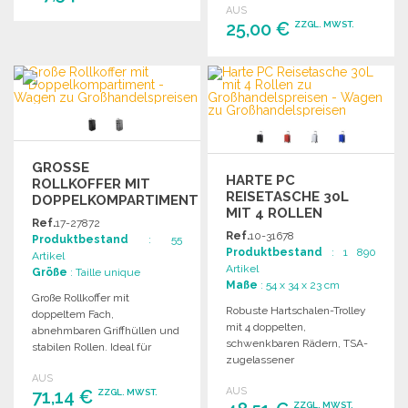
AUS
kontrastierenden
25,00 €
ZZGL. MWST.
Reißverschlüssen.
BESTELLEN
Angebot anfordern
BESTELLEN
Angebot anfordern
GROSSE R
HARTE PC
OLLKOFFER MIT D
REISETASCHE 30L
OPPELKOMPARTIMENT Z
MIT 4 ROLLEN
U G
Ref.
17-27872
ROSSHANDELSPREISEN
Ref.
10-31678
Produktbestand
: 55
Produktbestand
: 1 890
Artikel
Artikel
Größe
: Taille unique
Maße
: 54 x 34 x 23 cm
Große Rollkoffer mit
Robuste Hartschalen-Trolley
doppeltem Fach,
mit 4 doppelten,
abnehmbaren Griffhüllen und
schwenkbaren Rädern, TSA-
stabilen Rollen. Ideal für
zugelassener
Reisen und vielseitige
Sicherheitsschloss und 30 L
AUS
Nutzung.
AUS
71,14 €
Volumen. Ideal für Reisen.
ZZGL. MWST.
ZZGL. MWST.