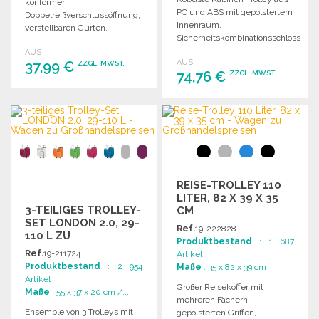
konformer
PC und ABS mit gepolstertem
Doppelreißverschlussöffnung,
Innenraum,
verstellbaren Gurten,
Sicherheitskombinationsschloss
gepolsterten Griffen und zwei
und doppeltem Rahmen für
AUS
stabilen Rädern für einfachen
AUS
37,99 €
optimale Stabilität.
ZZGL. MWST.
Transport.
74,76 €
ZZGL. MWST.
BESTELLEN
BESTELLEN
Angebot anfordern
Angebot anfordern
REISE-TROLLEY 110
LITER, 82 X 39 X 35
3-TEILIGES TROLLEY-
CM
SET LONDON 2.0, 29-
Ref.
19-222828
110 L ZU
Produktbestand
: 1 687
GROSSHANDELSPREISEN
Ref.
19-211724
Artikel
Produktbestand
: 2 954
Maße
: 35 x 82 x 39 cm
Artikel
Großer Reisekoffer mit
Maße
: 55 x 37 x 20 cm /...
mehreren Fächern,
Ensemble von 3 Trolleys mit
gepolsterten Griffen,