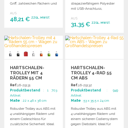
Griff, zahlreichen Fächern und
strapazierfähigem Polyester
gepolstertem Laptopfach bis
mit USB-Anschluss,
AUS
15 Zoll.
gepolstertem Laptopfach und
48,21 €
ZZGL. MWST.
AUS
verstellbaren, gepolsterten
31,35 €
ZZGL. MWST.
Schulterriemen.
BESTELLEN
BESTELLEN
Angebot anfordern
Angebot anfordern
HARTSCHALEN-
HARTSCHALEN-
TROLLEY MIT 4
TROLLEY 4-RAD 55
RÄDERN 55 CM
CM ABS
Ref.
16-25131
Ref.
16-25132
Produktbestand
: 1 703
Produktbestand
: 949
Artikel
Artikel
Maße
: 22 x 46 x 36 cm
Maße
: 53 x 35.5 x 24 cm
Robuster Trolley aus ABS mit
Robuster Trolley aus ABS mit
4 unabhängigen Rädern und
4 unabhängigen Rädern und
einem Codeschloss für
einem sicheren Codiersystem
zusätzliche Sicherheit. Ideal
gegen Diebstahl. Ideal für