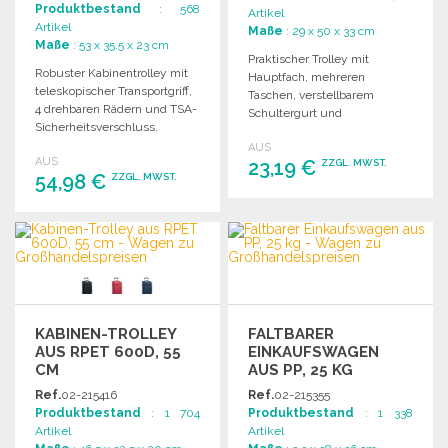
Produktbestand
: 568
Artikel
Artikel
Maße
: 29 x 50 x 33 cm
Maße
: 53 x 35.5 x 23 cm
Praktischer Trolley mit
Robuster Kabinentrolley mit
Hauptfach, mehreren
teleskopischer Transportgriff,
Taschen, verstellbarem
4 drehbaren Rädern und TSA-
Schultergurt und
Sicherheitsverschluss.
ausziehbarem Griff. Ideal für
Inklusive elastischen
AUS
Reisen und Transport.
AUS
Befestigungsgurten.
23,19 €
ZZGL. MWST.
54,98 €
ZZGL. MWST.
BESTELLEN
BESTELLEN
Angebot anfordern
Angebot anfordern
KABINEN-TROLLEY
FALTBARER
AUS RPET 600D, 55
EINKAUFSWAGEN
CM
AUS PP, 25 KG
Ref.
02-215416
Ref.
02-215355
Produktbestand
: 1 704
Produktbestand
: 1 338
Artikel
Artikel