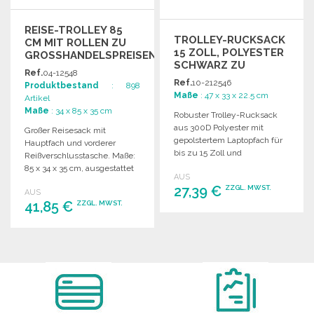
REISE-TROLLEY 85
TROLLEY-RUCKSACK
CM MIT ROLLEN ZU
15 ZOLL, POLYESTER
GROSSHANDELSPREISEN
SCHWARZ ZU
Ref.
04-12548
GROSSHANDELSPREISEN
Ref.
10-212546
Produktbestand
: 898
Maße
: 47 x 33 x 22.5 cm
Artikel
Maße
: 34 x 85 x 35 cm
Robuster Trolley-Rucksack
aus 300D Polyester mit
Großer Reisesack mit
gepolstertem Laptopfach für
Hauptfach und vorderer
bis zu 15 Zoll und
Reißverschlusstasche. Maße:
verstellbaren, gepolsterten
85 x 34 x 35 cm, ausgestattet
AUS
Schulterriemen.
mit Rollen.
27,39 €
ZZGL. MWST.
AUS
41,85 €
ZZGL. MWST.
BESTELLEN
BESTELLEN
Angebot anfordern
Angebot anfordern