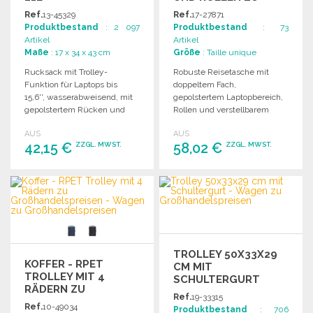
GROSSHANDELSPREISEN
Ref.
13-45329
Ref.
17-27871
Produktbestand
: 2 097
Produktbestand
: 73
Artikel
Artikel
Maße
: 17 x 34 x 43 cm
Größe
: Taille unique
Rucksack mit Trolley-
Robuste Reisetasche mit
Funktion für Laptops bis
doppeltem Fach,
15,6'', wasserabweisend, mit
gepolstertem Laptopbereich,
gepolstertem Rücken und
Rollen und verstellbarem
erweiterbarem Griff.
Griff. Ideal für Handgepäck.
AUS
AUS
42,15 €
58,02 €
ZZGL. MWST.
ZZGL. MWST.
BESTELLEN
BESTELLEN
Angebot anfordern
Angebot anfordern
TROLLEY 50X33X29
KOFFER - RPET
CM MIT
TROLLEY MIT 4
SCHULTERGURT
RÄDERN ZU
Ref.
19-33315
GROSSHANDELSPREISEN
Ref.
10-49034
Produktbestand
: 706