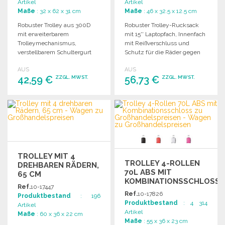
Artikel
Artikel
Maße
: 32 x 62 x 31 cm
Maße
: 46 x 32.5 x 12.5 cm
Robuster Trolley aus 300D
Robuster Trolley-Rucksack
mit erweiterbarem
mit 15'' Laptopfach, Innenfach
Trolleymechanismus,
mit Reißverschluss und
verstellbarem Schultergurt
Schutz für die Räder gegen
und mehreren
Verschmutzung.
AUS
AUS
Reißverschlussfächern. Maße:
42,59 €
56,73 €
ZZGL. MWST.
ZZGL. MWST.
62 x 31 x 32 cm.
BESTELLEN
BESTELLEN
Angebot anfordern
Angebot anfordern
TROLLEY MIT 4
TROLLEY 4-ROLLEN
DREHBAREN RÄDERN,
70L ABS MIT
65 CM
KOMBINATIONSSCHLOSS
Ref.
10-17447
Ref.
10-17826
Produktbestand
: 196
Produktbestand
: 4 314
Artikel
Artikel
Maße
: 60 x 36 x 22 cm
Maße
: 55 x 36 x 23 cm