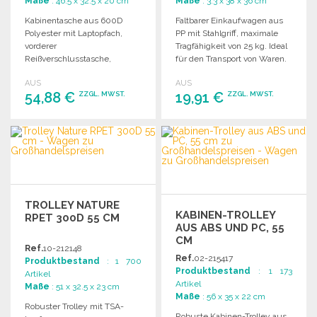
Maße
: 46.5 x 32.5 x 20 cm
Maße
: 3.3 x 38 x 36 cm
Kabinentasche aus 600D
Faltbarer Einkaufwagen aus
Polyester mit Laptopfach,
PP mit Stahlgriff, maximale
vorderer
Tragfähigkeit von 25 kg. Ideal
Reißverschlusstasche,
für den Transport von Waren.
Kombinationsschloss und
AUS
AUS
unterem Fach mit Riemen.
54,88 €
19,91 €
ZZGL. MWST.
ZZGL. MWST.
BESTELLEN
BESTELLEN
Angebot anfordern
Angebot anfordern
TROLLEY NATURE
KABINEN-TROLLEY
RPET 300D 55 CM
AUS ABS UND PC, 55
CM
Ref.
10-212148
Ref.
02-215417
Produktbestand
: 1 700
Produktbestand
: 1 173
Artikel
Artikel
Maße
: 51 x 32.5 x 23 cm
Maße
: 56 x 35 x 22 cm
Robuster Trolley mit TSA-
Robuste Kabinen-Trolley aus