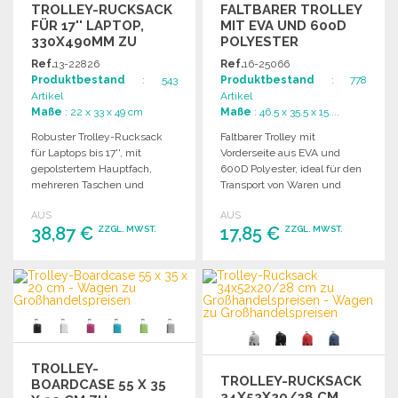
TROLLEY-RUCKSACK
FALTBARER TROLLEY
FÜR 17'' LAPTOP,
MIT EVA UND 600D
330X490MM ZU
POLYESTER
GROSSHANDELSPREISEN
Ref.
13-22826
Ref.
16-25066
Produktbestand
: 543
Produktbestand
: 778
Artikel
Artikel
Maße
: 22 x 33 x 49 cm
Maße
: 46.5 x 35.5 x 15....
Robuster Trolley-Rucksack
Faltbarer Trolley mit
für Laptops bis 17'', mit
Vorderseite aus EVA und
gepolstertem Hauptfach,
600D Polyester, ideal für den
mehreren Taschen und
Transport von Waren und
anpassbarer Metallplatte für
persönlichen Gegenständen.
AUS
AUS
Personalisierung.
38,87 €
17,85 €
ZZGL. MWST.
ZZGL. MWST.
BESTELLEN
BESTELLEN
Angebot anfordern
Angebot anfordern
TROLLEY-
TROLLEY-RUCKSACK
BOARDCASE 55 X 35
34X52X20/28 CM