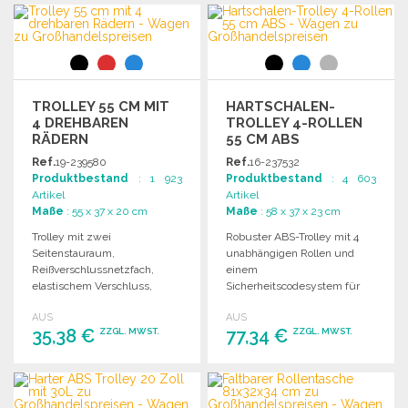
BESTELLEN
Angebot anfordern
Angebot anfordern
TROLLEY 55 CM MIT
HARTSCHALEN-
4 DREHBAREN
TROLLEY 4-ROLLEN
RÄDERN
55 CM ABS
Ref.
19-239580
Ref.
16-237532
Produktbestand
: 1 923
Produktbestand
: 4 603
Artikel
Artikel
Maße
: 55 x 37 x 20 cm
Maße
: 58 x 37 x 23 cm
Trolley mit zwei
Robuster ABS-Trolley mit 4
Seitenstauraum,
unabhängigen Rollen und
Reißverschlussnetzfach,
einem
elastischem Verschluss,
Sicherheitscodesystem für
360°-Doppelrollen und
optimalen Schutz. Ideal für
AUS
AUS
kombinierbarem Schloss für
den Wholesale-Einsatz.
35,38 €
77,34 €
ZZGL. MWST.
ZZGL. MWST.
Handgepäck.
BESTELLEN
BESTELLEN
Angebot anfordern
Angebot anfordern