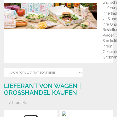
und sch
Lieferun
innerhal
72 Stund
Ihre Onl
Bestellu
Wagen b
Stocketik
Ihrem
Generali
Großhän
LIEFERANT VON WAGEN |
GROSSHANDEL KAUFEN
2 Produkts