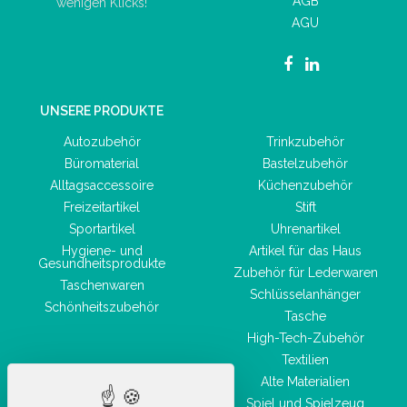
AGB
wenigen Klicks!
AGU
UNSERE PRODUKTE
Autozubehör
Trinkzubehör
Büromaterial
Bastelzubehör
Alltagsaccessoire
Küchenzubehör
Freizeitartikel
Stift
Sportartikel
Uhrenartikel
Hygiene- und
Artikel für das Haus
Gesundheitsprodukte
Zubehör für Lederwaren
Taschenwaren
Schlüsselanhänger
Schönheitszubehör
Tasche
High-Tech-Zubehör
Textilien
Alte Materialien
Spiel und Spielzeug