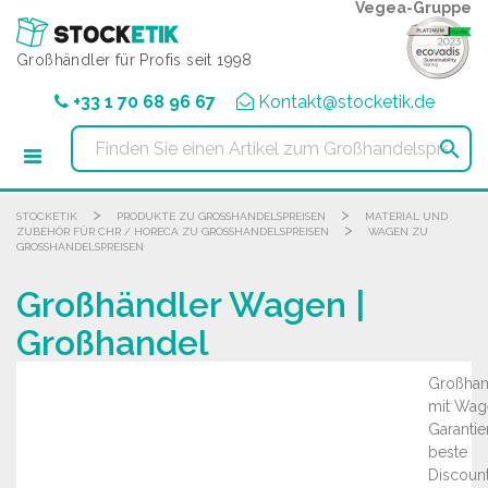
Cookie-Einstellungen
Vegea-Gruppe
Großhändler für Profis seit 1998
+33 1 70 68 96 67
Kontakt@stocketik.de

>
>
STOCKETIK
PRODUKTE ZU GROSSHANDELSPREISEN
MATERIAL UND
>
ZUBEHÖR FÜR CHR / HORECA ZU GROSSHANDELSPREISEN
WAGEN ZU
GROSSHANDELSPREISEN
Großhändler Wagen |
Großhandel
Großhan
mit Wag
Garantie
beste
Discount