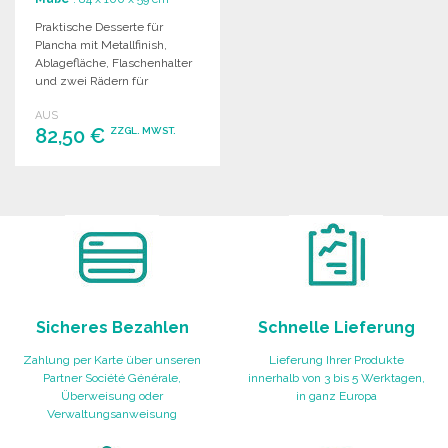
Praktische Desserte für
Plancha mit Metallfinish,
Ablagefläche, Flaschenhalter
und zwei Rädern für
einfachen Transport. Maße:
AUS
100 x 59 x 84 cm.
82,50 €
ZZGL. MWST.
BESTELLEN
Angebot anfordern
Sicheres Bezahlen
Schnelle Lieferung
Zahlung per Karte über unseren
Lieferung Ihrer Produkte
Partner Société Générale,
innerhalb von 3 bis 5 Werktagen,
Überweisung oder
in ganz Europa
Verwaltungsanweisung