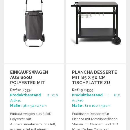
EINKAUFSWAGEN
PLANCHA DESSERTE
AUS 600D
MIT 85 X 50 CM
POLYESTER MIT
TISCHPLATTE ZU
KÜHLFACH ZU
GROSSHANDELSPREISEN
Ref.
16-25334
Ref.
15-24355
GROSSHANDELSPREISEN
Produktbestand
: 2 010
Produktbestand
: 812
Artikel
Artikel
Maße
: 98 x 34 x 27 cm
Maße
: 81 x 100 x 59 cm
Einkaufswagen aus 600D
Praktische Desserte für
Polyester mit
Plancha mit Metalloberfläche,
Aluminiumrahmen und Griff,
Stauraum, 2 Rädern und Griff
ausgestattet mit einem
für einfachen Transport.