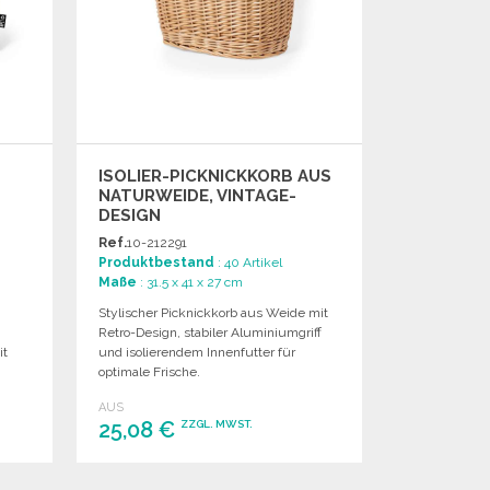
ISOLIER-PICKNICKKORB AUS
NATURWEIDE, VINTAGE-
DESIGN
Ref.
10-212291
Produktbestand
: 40 Artikel
Maße
: 31.5 x 41 x 27 cm
Stylischer Picknickkorb aus Weide mit
i
Retro-Design, stabiler Aluminiumgriff
it
und isolierendem Innenfutter für
optimale Frische.
AUS
25,08 €
ZZGL. MWST.
BESTELLEN