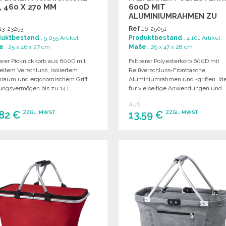
, 460 X 270 MM
600D MIT
ALUMINIUMRAHMEN ZU
GROSSHANDELSPREISEN
13-23253
Ref.
16-25051
duktbestand
: 5 055 Artikel
Produktbestand
: 4 101 Artikel
e
: 25 x 46 x 27 cm
Maße
: 29 x 47 x 28 cm
barer Picknickkorb aus 600D mit
Faltbarer Polyesterkorb 600D mit
eltem Verschluss, isoliertem
Reißverschluss-Fronttasche,
nraum und ergonomischem Griff.
Aluminiumrahmen und -griffen. Ide
ungsvermögen bis zu 14 L.
für vielseitige Anwendungen und
einfachen Transport.
AUS
,82 €
13,59 €
ZZGL. MWST.
ZZGL. MWST.
BESTELLEN
BESTELLEN
Angebot anfordern
Angebot anfordern