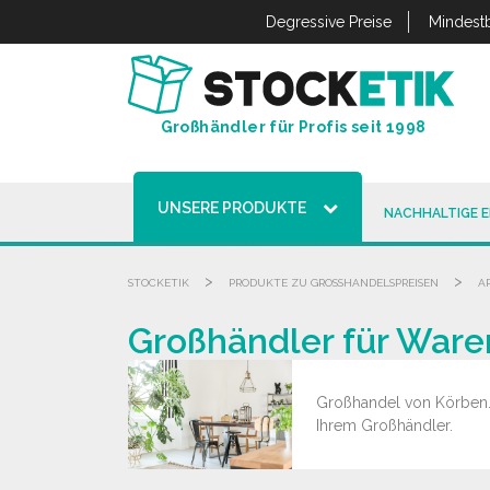
Cookie-Einstellungen
Degressive Preise
Mindestb
Großhändler für Profis seit 1998
UNSERE PRODUKTE
NACHHALTIGE 
>
>
STOCKETIK
PRODUKTE ZU GROSSHANDELSPREISEN
A
Großhändler für Ware
Großhandel von Körben. B
Ihrem Großhändler.