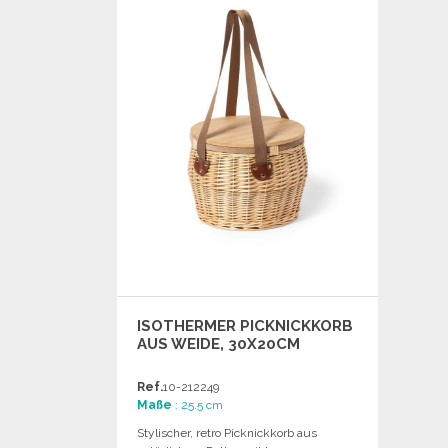
Angebot anfordern
ISOTHERMER PICKNICKKORB
AUS WEIDE, 30X20CM
Ref.
10-212249
Maße
: 25.5 cm
Stylischer, retro Picknickkorb aus