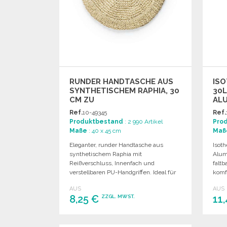
RUNDER HANDTASCHE AUS
IS
SYNTHETISCHEM RAPHIA, 30
30L
CM ZU
AL
GROSSHANDELSPREISEN
GRO
Ref.
10-49345
Ref.
Produktbestand
: 2 990 Artikel
Pro
Maße
: 40 x 45 cm
Maß
Eleganter, runder Handtasche aus
Isot
synthetischem Raphia mit
Alum
Reißverschluss, Innenfach und
falt
verstellbaren PU-Handgriffen. Ideal für
komfo
individuelle Gestaltung.
bis z
AUS
AUS
8,25 €
11
ZZGL. MWST.
BESTELLEN