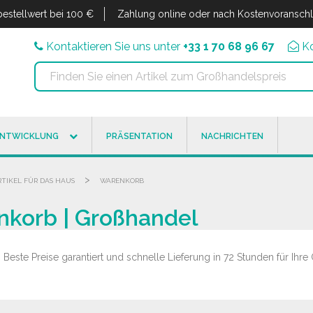
estellwert bei 100 €
Zahlung online oder nach Kostenvoransch
Kontaktieren Sie uns unter
+33 1 70 68 96 67
K
ENTWICKLUNG
PRÄSENTATION
NACHRICHTEN
>
RTIKEL FÜR DAS HAUS
WARENKORB
nkorb | Großhandel
este Preise garantiert und schnelle Lieferung in 72 Stunden für Ihre