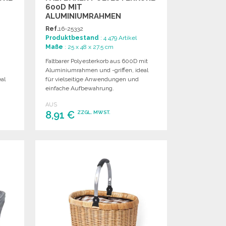
600D MIT
ALUMINIUMRAHMEN
Ref.
16-25332
Produktbestand
: 4 479 Artikel
Maße
: 25 x 48 x 27.5 cm
Faltbarer Polyesterkorb aus 600D mit
Aluminiumrahmen und -griffen, ideal
al
für vielseitige Anwendungen und
einfache Aufbewahrung.
AUS
8,91 €
ZZGL. MWST.
BESTELLEN
Angebot anfordern