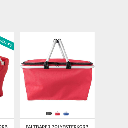
eller #3
ORB
FALTBARER POLYESTERKORB