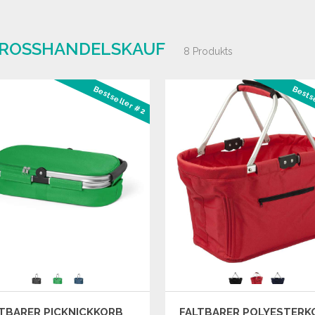
GROSSHANDELSKAUF
8 Produkts
Bestseller #2
Bests
TBARER PICKNICKKORB
FALTBARER POLYESTERK