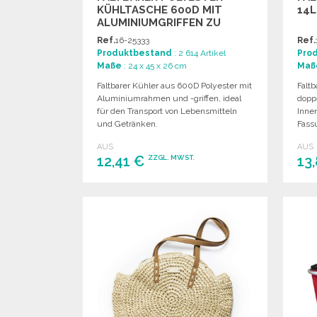
KÜHLTASCHE 600D MIT
14L
ALUMINIUMGRIFFEN ZU
GROSSHANDELSPREISEN
Ref.
16-25333
Ref.
Produktbestand
: 2 614 Artikel
Pro
Maße
: 24 x 45 x 26 cm
Maß
Faltbarer Kühler aus 600D Polyester mit
Falt
Aluminiumrahmen und -griffen, ideal
dopp
für den Transport von Lebensmitteln
Inne
und Getränken.
Fass
AUS
AUS
12,41 €
13
ZZGL. MWST.
BESTELLEN
Angebot anfordern