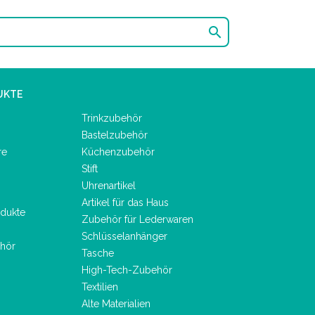

UKTE
Trinkzubehör
Bastelzubehör
re
Küchenzubehör
Stift
Uhrenartikel
Artikel für das Haus
dukte
Zubehör für Lederwaren
Schlüsselanhänger
hör
Tasche
High-Tech-Zubehör
Textilien
Alte Materialien