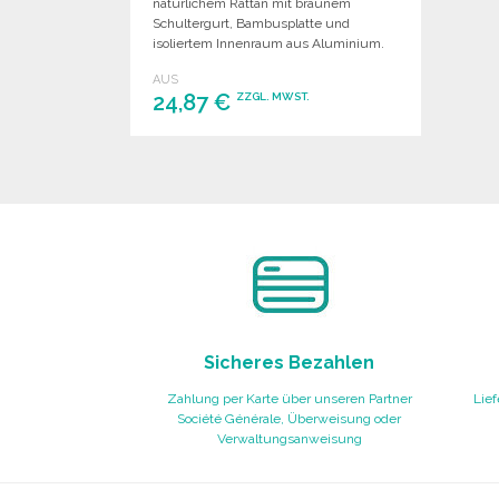
natürlichem Rattan mit braunem
Schultergurt, Bambusplatte und
isoliertem Innenraum aus Aluminium.
AUS
24,87 €
ZZGL. MWST.
BESTELLEN
Angebot anfordern
Sicheres Bezahlen
Zahlung per Karte über unseren Partner
Lief
Société Générale, Überweisung oder
Verwaltungsanweisung