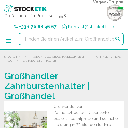
Cookie-Einstellungen
Vegea-Gruppe
Großhändler für Profis seit 1998
+33 1 70 68 96 67
Kontakt@stocketik.de

>
>
STOCKETIK
PRODUKTE ZU GROSSHANDELSPREISEN
ARTIKEL FÜR DAS
>
HAUS
ZAHNBÜRSTENHALTER
Großhändler
Zahnbürstenhalter |
Großhandel
Großhandel von
Zahnputzbechern. Garantierte
beste Discountpreise und schnelle
Lieferung in 72 Stunden für Ihre