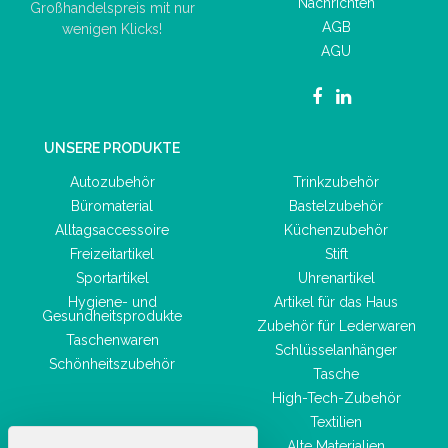
Nachrichten
Großhandelspreis mit nur
AGB
wenigen Klicks!
AGU
UNSERE PRODUKTE
Autozubehör
Trinkzubehör
Büromaterial
Bastelzubehör
Alltagsaccessoire
Küchenzubehör
Freizeitartikel
Stift
Sportartikel
Uhrenartikel
Hygiene- und
Artikel für das Haus
Gesundheitsprodukte
Zubehör für Lederwaren
Taschenwaren
Schlüsselanhänger
Schönheitszubehör
Tasche
High-Tech-Zubehör
Textilien
Alte Materialien