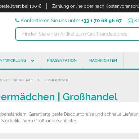
estellwert bei 100 €
Zahlung online oder nach Kostenvoransch
Kontaktieren Sie uns unter
+33 1 70 68 96 67
K
ENTWICKLUNG
PRÄSENTATION
NACHRICHTEN
>
RTIKEL FÜR DAS HAUS
ZIMMERDIENER
mermädchen | Großhandel
enständern. Garantierte beste Discountpreise und schnelle Lieferung
Stocketik, Ihrem Großhandelsanbieter.