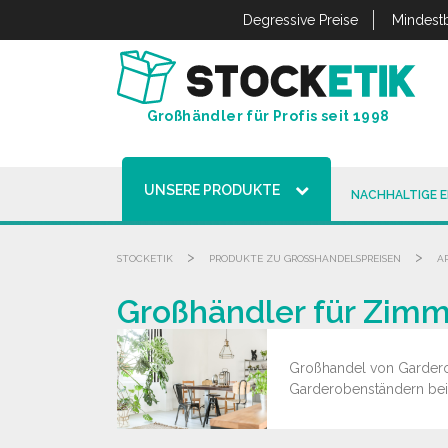
Cookie-Einstellungen
Degressive Preise
Mindestb
Großhändler für Profis seit 1998
UNSERE PRODUKTE
NACHHALTIGE 
>
>
STOCKETIK
PRODUKTE ZU GROSSHANDELSPREISEN
A
Großhändler für Zim
Großhandel von Garderob
Garderobenständern bei 