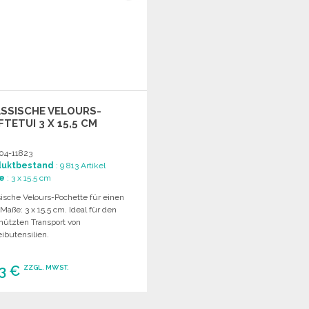
SSISCHE VELOURS-
FTETUI 3 X 15,5 CM
04-11823
duktbestand
: 9 813 Artikel
e
: 3 x 15.5 cm
sische Velours-Pochette für einen
. Maße: 3 x 15,5 cm. Ideal für den
hützten Transport von
ibutensilien.
13 €
ZZGL. MWST.
BESTELLEN