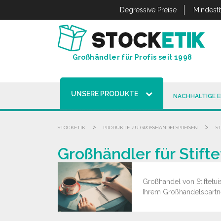
Cookie-Einstellungen
Degressive Preise
Mindestb
Großhändler für Profis seit 1998
UNSERE PRODUKTE
NACHHALTIGE 
>
>
STOCKETIK
PRODUKTE ZU GROSSHANDELSPREISEN
S
Großhändler für Stifte
Großhandel von Stiftetuis
Ihrem Großhandelspartn