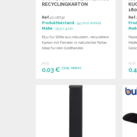
RECYCLINGKARTON
KU
18
Ref.
10-16732
Ref.
Produktbestand
: 54 000 Artikel
Pro
Maße
: 15.5 x 4 cm
Maß
Etui für Stifte aus robustem, recyceltem
Papie
Karton mit Fenster, in natürlicher Farbe.
Maße:
Ideal für den Großhandel.
Gesc
AUS
AUS
0,03 €
0,
ZZGL. MWST.
BESTELLEN
Angebot anfordern