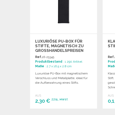
LUXURIÖSE PU-BOX FÜR
KLA
STIFTE, MAGNETISCH ZU
STI
GROSSHANDELSPREISEN
Ref.
16-25345
Ref.
Produktbestand
: 1 290 Artikel
Pro
Maße
: 2.7 x 16.5 x 2.8 cm
Maß
Luxuriöse PU-Box mit magnetischem
Klas
Verschluss und Metallplatte, ideal für
Stift
die Aufbewahrung eines Stifts.
gesc
Schre
AUS
AUS
2,30 €
0,
ZZGL. MWST.
BESTELLEN