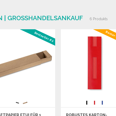
N | GROSSHANDELSANKAUF
6 Produkts
Bester 
Bestseller #2
FTPAPIER ETUI FÜR 1
ROBUSTES KARTON-