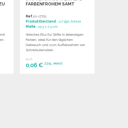
ZU
FARBENFROHEM SAMT
Ref.
10-17721
l
Produktbestand
: 117 990 Artikel
Maße
: 15.5 x 2.5 cm
 mit
Weiches Etui für Stifte in lebendigen
en.
Farben, ideal für den täglichen
Gebrauch und zum Aufbewahren von
Schreibutensilien.
AUS
0,06 €
ZZGL. MWST.
BESTELLEN
Angebot anfordern