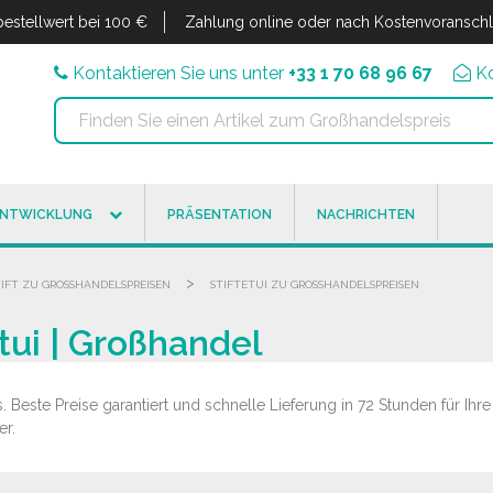
estellwert bei 100 €
Zahlung online oder nach Kostenvoransch
Kontaktieren Sie uns unter
+33 1 70 68 96 67
K
ENTWICKLUNG
PRÄSENTATION
NACHRICHTEN
>
TIFT ZU GROSSHANDELSPREISEN
STIFTETUI ZU GROSSHANDELSPREISEN
tui | Großhandel
. Beste Preise garantiert und schnelle Lieferung in 72 Stunden für Ihre 
er.