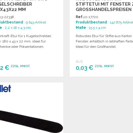
GELSCHREIBER
STIFTETUI MIT FENSTER 
0X43X22 MM
GROSSHANDELSPREISEN
13-22338
Ref.
10-17720
duktbestand
: 9 643 Artikel
Produktbestand
: 142 875 Artike
e
: 2.2 x 18 x 4.3 cm
Maße
: 15.5 x 4 cm
rkraft-Etui für 1 Kugelschreiber,
Robustes Etui für Stifte aus Karton
 180 x 43 x 22 mm, ideal für
Fenster, erhältlich in lebhaften Farb
henke oder Präsentationen.
Ideal für den Großhandel.
AUS
42 €
0,03 €
ZZGL. MWST.
ZZGL. MWST.
BESTELLEN
BESTELLEN
Angebot anfordern
Angebot anfordern